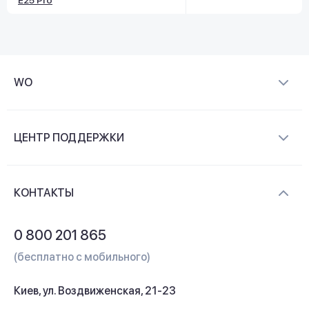
E25 Pro
WO
О компании
ЦЕНТР ПОДДЕРЖКИ
Новости и видеообзоры
Доставка и оплата
Контакты
КОНТАКТЫ
Обмен и возврат
Вопросы и ответы
0 800 201 865
Гарантия и сервис
(бесплатно с мобильного)
Кредит
Киев, ул. Воздвиженская, 21-23