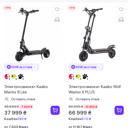
-17%
-17%
300₴ за отзыв
300₴ за отзыв
Электросамокат Kaabo
Электросамокат Kaabo Wolf
Mantis 8 Lite
Warrior X PLUS
Оставить отзыв
Оставить отзыв
45 599 ₴
80 399 ₴
-7 600 ₴
-13 400 ₴
37 999 ₴
66 999 ₴
Кешбек
380 ₴
Кешбек
670 ₴
от 7 600 ₴/мес
от 11 167 ₴/мес