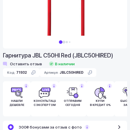
Гарнитура JBL C50HI Red (JBLC50HIRED)
Оставить отзыв
В наличии
Код:
71932
Артикул:
JBLC50HIRED
НАШЛИ
КОНСУЛЬТАЦИЯ
ОТПРАВИМ
КУПИ
БЫСТ
ДЕШЕВЛЕ
С ЭКСПЕРТОМ
СЕГОДНЯ
В КРЕДИТ 0%
ЗАК
300₴ бонусами за отзыв с фото