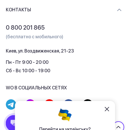
Доставка и оплата
Контакты
КОНТАКТЫ
Обмен и возврат
Вопросы и ответы
0 800 201 865
Гарантия и сервис
(бесплатно с мобильного)
Кредит
Киев, ул. Воздвиженская, 21-23
Кэшбек
Пн - Пт 9:00 - 20:00
Сб - Вс 10:00 - 19:00
WO В СОЦИАЛЬНЫХ СЕТЯХ
© 2017 - 2026 Магазин гаджетов «WO»
Договор публичной оферты
Перейти на українську?