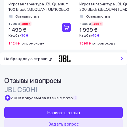
Игровая гарнитура JBL Quantum
Игровая гарнитура JBL 
100 Black (JBLQUANTUM100BLK)
200 Black (JBLQUANTUM
Оставить отзыв
Оставить отзыв
1 799 ₴
2 399 ₴
-300 ₴
-400 ₴
1 499 ₴
1 999 ₴
Кешбек
30 ₴
Кешбек
40 ₴
1 424 ₴
по промокоду
1 899 ₴
по промокоду
На брендовую страницу
Отзывы и вопросы
JBL C50HI
300₴ бонусами за отзыв с фото
Написать отзыв
Задать вопрос