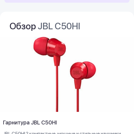
Обзор
JBL C50HI
Гарнитура JBL C50HI
JBL C50HI ? компактные, мощные и стильные наушники,