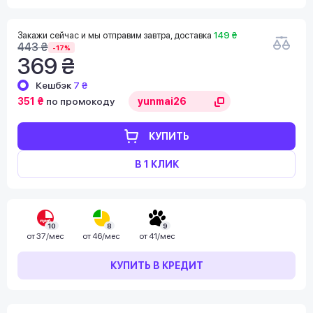
Закажи сейчас и мы отправим завтра, доставка
149 ₴
443 ₴
-17%
369 ₴
Кешбэк
7 ₴
351 ₴
по промокоду
КУПИТЬ
В 1 КЛИК
10
8
9
от
37/мес
от
46/мес
от
41/мес
КУПИТЬ В КРЕДИТ