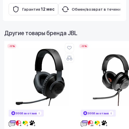
Гарантия
12 мес
Обмен/возврат в течение
14
Другие товары бренда
JBL
-17%
-17%
300₴ за отзыв
300₴ за отзыв