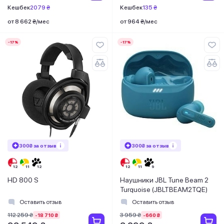
Кешбек
2079 ₴
Кешбек
135 ₴
от 8 662 ₴/мес
от 964 ₴/мес
-17%
-17%
300₴ за отзыв
300₴ за отзыв
HD 800 S
Наушники JBL Tune Beam 2
Turquoise (JBLTBEAM2TQE)
Оставить отзыв
Оставить отзыв
112 259 ₴
3 959 ₴
-18 710 ₴
-660 ₴