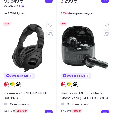
93 549 ₴
3 299 ₴
Кешбек
1871 ₴
от 7 796 ₴/мес
3 134 ₴
по промокоду
-17%
-17%
300₴ за отзыв
300₴ за отзыв
Наушники SENNHEISER HD
Наушники JBL Tune Flex 2
300 PRO
Ghost Black (JBLTFLEX2GBLK)
Оставить отзыв
Оставить отзыв
12 419 ₴
3 479 ₴
-2 070 ₴
-580 ₴