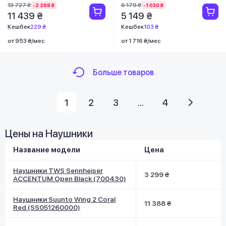
13 727 ₴
6 179 ₴
-2 288 ₴
-1 030 ₴
11 439 ₴
5 149 ₴
Кешбек
229 ₴
Кешбек
103 ₴
от 953 ₴/мес
от 1 716 ₴/мес
Больше товаров
1
2
3
...
4
Цены на Наушники
Название модели
Цена
Наушники TWS Sennheiser
3 299 ₴
ACCENTUM Open Black (700430)
Наушники Suunto Wing 2 Coral
11 388 ₴
Red (SS051260000)