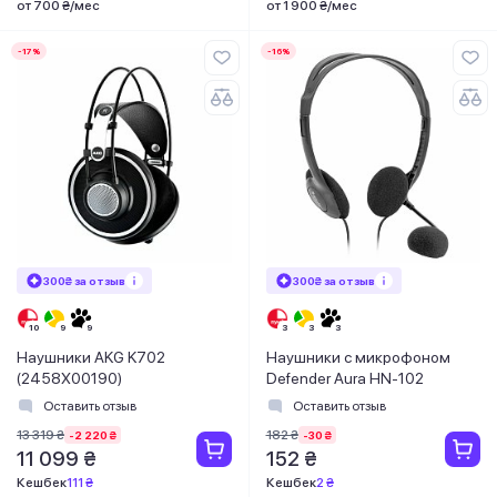
от 700 ₴/мес
от 1 900 ₴/мес
-17%
-16%
300₴ за отзыв
300₴ за отзыв
Наушники AKG K702
Наушники с микрофоном
(2458X00190)
Defender Aura HN-102
Оставить отзыв
Оставить отзыв
13 319 ₴
182 ₴
-2 220 ₴
-30 ₴
11 099 ₴
152 ₴
Кешбек
111 ₴
Кешбек
2 ₴