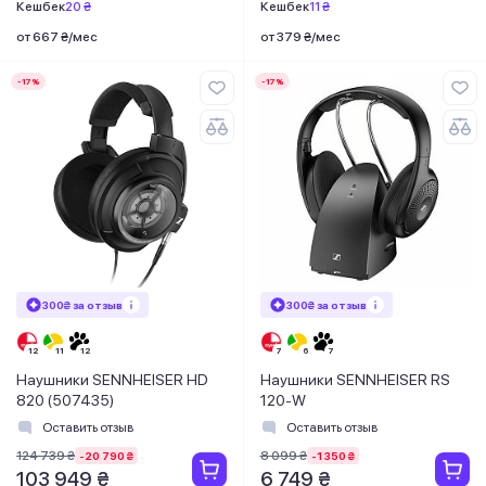
Кешбек
20 ₴
Кешбек
11 ₴
от 667 ₴/мес
от 379 ₴/мес
-17%
-17%
300₴ за отзыв
300₴ за отзыв
Наушники SENNHEISER HD
Наушники SENNHEISER RS
820 (507435)
120-W
Оставить отзыв
Оставить отзыв
124 739 ₴
8 099 ₴
-20 790 ₴
-1 350 ₴
103 949 ₴
6 749 ₴