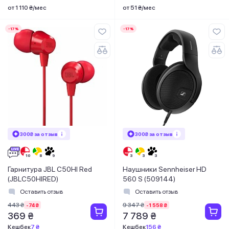
от 1 110 ₴/мес
от 51 ₴/мес
-17%
-17%
300₴ за отзыв
300₴ за отзыв
Гарнитура JBL C50HI Red
Наушники Sennheiser HD
(JBLC50HIRED)
560 S (509144)
Оставить отзыв
Оставить отзыв
443 ₴
9 347 ₴
-74 ₴
-1 558 ₴
369 ₴
7 789 ₴
Кешбек
7 ₴
Кешбек
156 ₴