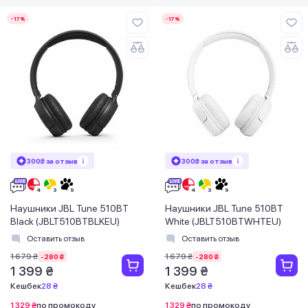
-17%
-17%
300₴ за отзыв
300₴ за отзыв
Наушники JBL Tune 510BT
Наушники JBL Tune 510BT
Black (JBLT510BTBLKEU)
White (JBLT510BTWHTEU)
Оставить отзыв
Оставить отзыв
1 679 ₴
1 679 ₴
-280 ₴
-280 ₴
1 399 ₴
1 399 ₴
Кешбек
28 ₴
Кешбек
28 ₴
1 329 ₴
по промокоду
1 329 ₴
по промокоду