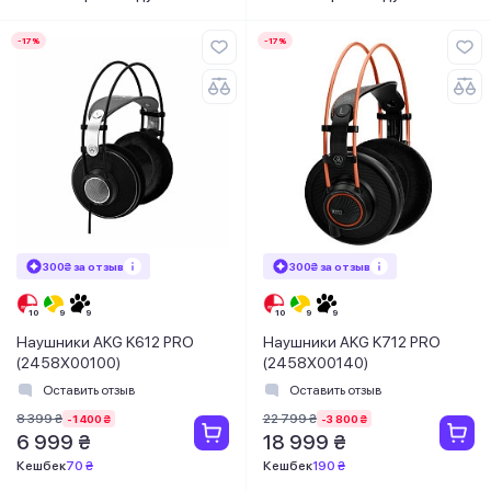
-17%
-17%
300₴ за отзыв
300₴ за отзыв
Наушники AKG K612 PRO
Наушники AKG K712 PRO
(2458X00100)
(2458X00140)
Оставить отзыв
Оставить отзыв
8 399 ₴
22 799 ₴
-1 400 ₴
-3 800 ₴
6 999 ₴
18 999 ₴
Кешбек
70 ₴
Кешбек
190 ₴