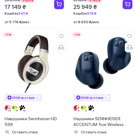
20 579 ₴
31 139 ₴
-3 430 ₴
-5 190 ₴
17 149 ₴
25 949 ₴
Кешбек
343 ₴
Кешбек
519 ₴
от 5 716 ₴/мес
от 8 650 ₴/мес
-17%
-17%
300₴ за отзыв
300₴ за отзыв
Навушники Sennheiser HD
Наушники SENNHEISER
599
ACCENTUM True Wireless
Blue
Оставить отзыв
Оставить отзыв