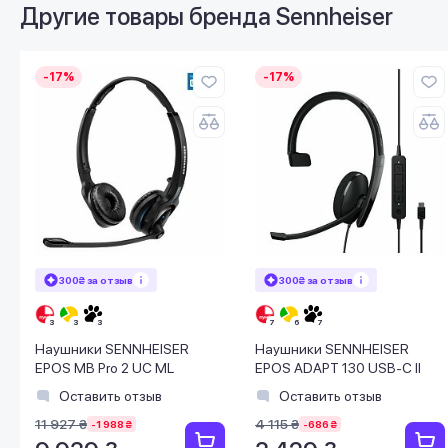
Другие товары бренда
Sennheiser
-17%
-17%
300₴ за отзыв
300₴ за отзыв
Наушники SENNHEISER
Наушники SENNHEISER
EPOS MB Pro 2 UC ML
EPOS ADAPT 130 USB-C II
Оставить отзыв
Оставить отзыв
11 927 ₴
4 115 ₴
-1 988 ₴
-686 ₴