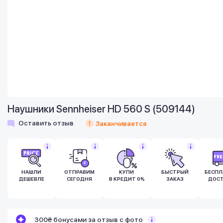
Наушники Sennheiser HD 560 S (509144)
Оставить отзыв
Заканчивается
НАШЛИ
ОТПРАВИМ
КУПИ
БЫСТРЫЙ
БЕСПЛ
ДЕШЕВЛЕ
СЕГОДНЯ
В КРЕДИТ 0%
ЗАКАЗ
ДОСТ
Бонусы становятся активными спустя 14
300₴ бонусами за отзыв с фото
дней после покупки.