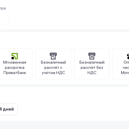
тра
Мгновенная
Безналичный
Безналичный
Оп
рассрочка
рассчёт с
рассчёт без
ча
Приватбанк
учётом НДС
НДС
Mon
4 дней