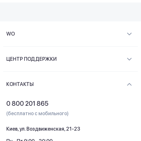
WO
О компании
ЦЕНТР ПОДДЕРЖКИ
Новости и видеообзоры
Доставка и оплата
Контакты
КОНТАКТЫ
Обмен и возврат
Вопросы и ответы
0 800 201 865
Гарантия и сервис
(бесплатно с мобильного)
Кредит
Киев, ул. Воздвиженская, 21-23
Кэшбек