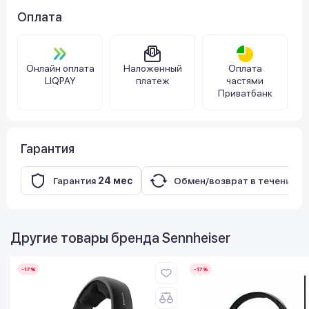
Оплата
Онлайн оплата
Наложенный
Оплата
LIQPAY
платеж
частями
Приватбанк
Гарантия
Гарантия
24 мес
Обмен/возврат в течение
1
Другие товары бренда
Sennheiser
-17%
-17%