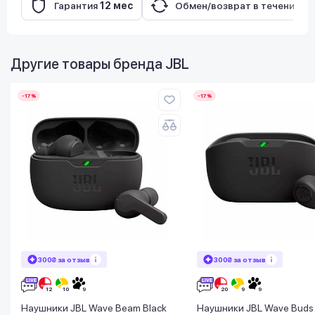
Гарантия
12 мес
Обмен/возврат в течение
14
Другие товары бренда
JBL
-17%
-17%
300₴ за отзыв
300₴ за отзыв
Наушники JBL Wave Beam Black
Наушники JBL Wave Buds 