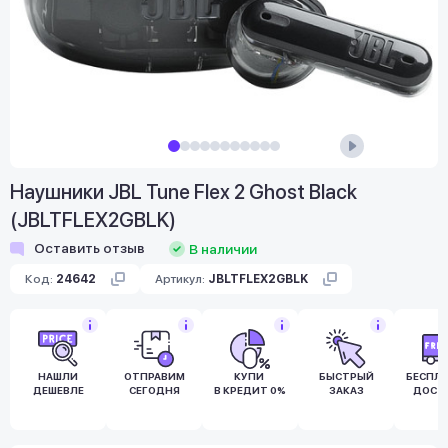
Наушники JBL Tune Flex 2 Ghost Black
(JBLTFLEX2GBLK)
Оставить отзыв
В наличии
Код:
24642
Артикул:
JBLTFLEX2GBLK
НАШЛИ
ОТПРАВИМ
КУПИ
БЫСТРЫЙ
БЕСПЛ
ДЕШЕВЛЕ
СЕГОДНЯ
В КРЕДИТ 0%
ЗАКАЗ
ДОСТ