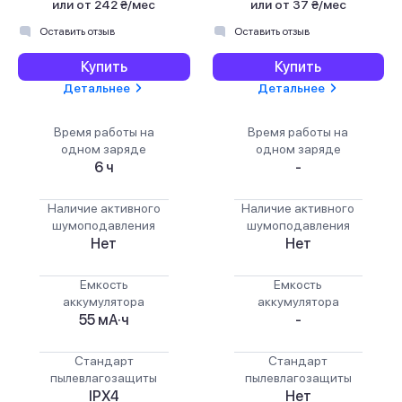
или
от 242 ₴/мес
или
от 37 ₴/мес
Оставить отзыв
Оставить отзыв
Купить
Купить
Детальнее
Детальнее
Время работы на
Время работы на
одном заряде
одном заряде
6 ч
-
Наличие активного
Наличие активного
шумоподавления
шумоподавления
Нет
Нет
Емкость
Емкость
аккумулятора
аккумулятора
55 мА·ч
-
Стандарт
Стандарт
пылевлагозащиты
пылевлагозащиты
IPX4
Нет