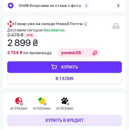
300₴ бонусами за отзыв с фото
Товар уже на складе Новой Почты!
Доставим сегодня
бесплатно
.
3 479 ₴
-17%
2 899 ₴
2 754 ₴
по промокоду
КУПИТЬ
В 1 КЛИК
12
9
9
от
242/мес
от
322/мес
от
322/мес
КУПИТЬ В КРЕДИТ