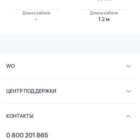
Длина кабеля
Длина кабеля
-
1.2 м
WO
О компании
ЦЕНТР ПОДДЕРЖКИ
Новости и видеообзоры
Доставка и оплата
Контакты
КОНТАКТЫ
Обмен и возврат
Вопросы и ответы
0 800 201 865