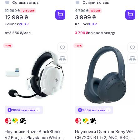
(RZ04-04530500-R3G1)
(JBLQTUM360CYN)
Оставить отзыв
Оставить отзыв
15 599 ₴
4 799 ₴
-2 600 ₴
-800 ₴
12 999 ₴
3 999 ₴
Кешбек
260 ₴
Кешбек
80 ₴
от 3 250 ₴/мес
3 799 ₴
по промокоду
-17%
-17%
300₴ за отзыв
300₴ за отзыв
Наушники Razer BlackShark
Наушники Over-ear Sony WH-
V2 Pro для Playstation White
CH720N BT 5.2, ANC, SBC,