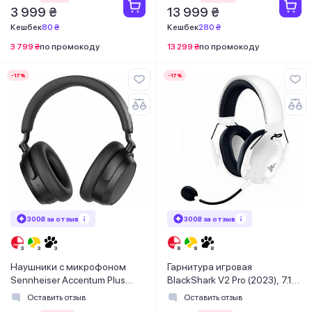
3 999 ₴
13 999 ₴
Кешбек
80 ₴
Кешбек
280 ₴
3 799 ₴
по промокоду
13 299 ₴
по промокоду
-17%
-17%
300₴ за отзыв
300₴ за отзыв
Наушники с микрофоном
Гарнитура игровая
Sennheiser Accentum Plus
BlackShark V2 Pro (2023), 7.1,
Wireless Black (700176)
WL/BT, белый
Оставить отзыв
Оставить отзыв