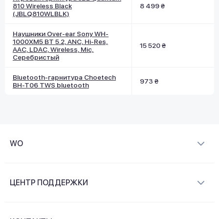
810 Wireless Black
8 499 ₴
(JBLQ810WLBLK)
Наушники Over-ear Sony WH-
1000XM5 BT 5.2, ANC, Hi-Res,
15 520 ₴
AAC, LDAC, Wireless, Mic,
Серебристый
Bluetooth-гарнитура Choetech
973 ₴
BH-T06 TWS bluetooth
WO
О компании
ЦЕНТР ПОДДЕРЖКИ
Новости и видеообзоры
Доставка и оплата