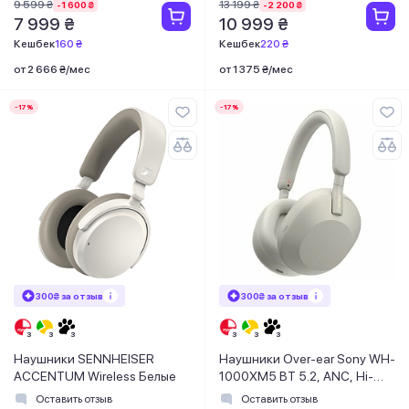
9 599 ₴
13 199 ₴
-1 600 ₴
-2 200 ₴
7 999 ₴
10 999 ₴
Кешбек
160 ₴
Кешбек
220 ₴
от 2 666 ₴/мес
от 1 375 ₴/мес
-17%
-17%
300₴ за отзыв
300₴ за отзыв
Наушники SENNHEISER
Наушники Over-ear Sony WH-
ACCENTUM Wireless Белые
1000XM5 BT 5.2, ANC, Hi-
Res, AAC, LDAC, Wireless,
Оставить отзыв
Оставить отзыв