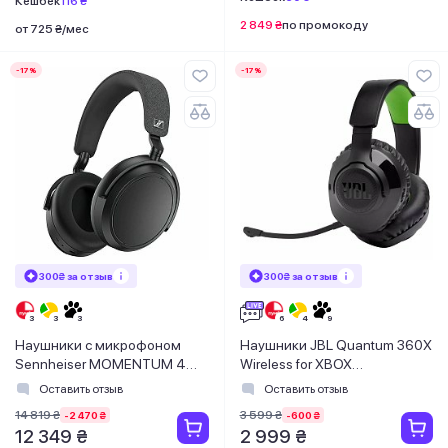
Кешбек
116 ₴
2 849 ₴
по промокоду
от 725 ₴/мес
-17%
-17%
300₴ за отзыв
300₴ за отзыв
Наушники с микрофоном
Наушники JBL Quantum 360X
Sennheiser MOMENTUM 4
Wireless for XBOX
Wireless Black (509266)
(JBLQ360XWLBLKGRN)
Оставить отзыв
Оставить отзыв
14 819 ₴
3 599 ₴
-2 470 ₴
-600 ₴
12 349 ₴
2 999 ₴