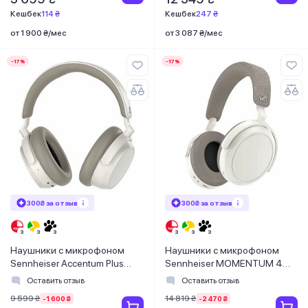
Кешбек
114 ₴
Кешбек
247 ₴
от 1 900 ₴/мес
от 3 087 ₴/мес
-17%
-17%
300₴ за отзыв
300₴ за отзыв
Наушники с микрофоном
Наушники с микрофоном
Sennheiser Accentum Plus
Sennheiser MOMENTUM 4
Wireless White (700177)
Wireless White (509267)
Оставить отзыв
Оставить отзыв
9 599 ₴
14 819 ₴
-1 600 ₴
-2 470 ₴