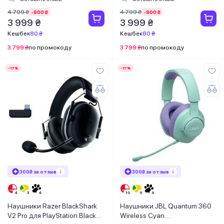
4 799 ₴
4 799 ₴
-800 ₴
-800 ₴
3 999 ₴
3 999 ₴
Кешбек
80 ₴
Кешбек
80 ₴
3 799 ₴
по промокоду
3 799 ₴
по промокоду
-17%
-17%
300₴ за отзыв
300₴ за отзыв
Наушники Razer BlackShark
Наушники JBL Quantum 360
V2 Pro для PlayStation Black
Wireless Cyan