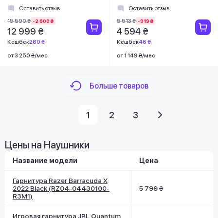
(RZ04-04530600-R3G1)
AAC, Wireless, Mic, Синий
Оставить отзыв
Оставить отзыв
15 599 ₴
5 513 ₴
-2 600 ₴
-919 ₴
12 999 ₴
4 594 ₴
Кешбек
260 ₴
Кешбек
46 ₴
от 3 250 ₴/мес
от 1 149 ₴/мес
Больше товаров
1
2
3
Цены на Наушники
Название модели
Цена
Гарнитура Razer Barracuda X
2022 Black (RZ04-04430100-
5 799 ₴
R3M1)
Игровая гарнитура JBL Quantum