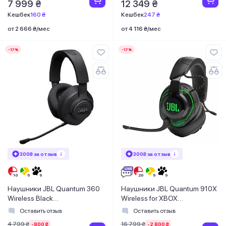
7 999 ₴
12 349 ₴
Кешбек
160 ₴
Кешбек
247 ₴
от 2 666 ₴/мес
от 4 116 ₴/мес
-17%
-17%
300₴ за отзыв
300₴ за отзыв
Наушники JBL Quantum 360
Наушники JBL Quantum 910X
Wireless Black
Wireless for XBOX
(JBLQTUM360BLK)
(JBLQ910XWLBLKGRN)
Оставить отзыв
Оставить отзыв
4 799 ₴
16 799 ₴
-800 ₴
-2 800 ₴