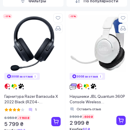
Фильтры
По популярности
-17%
-17%
300₴ за отзыв
300₴ за отзыв
Гарнитура Razer Barracuda X
Наушники JBL Quantum 360P
2022 Black (RZ04-
Console Wireless
04430100-R3M1)
(JBLQ360PWLWHTBLU)
Оставить отзыв
1
3 599 ₴
-600 ₴
6 959 ₴
-1 160 ₴
2 999 ₴
5 799 ₴
Кешбек
60 ₴