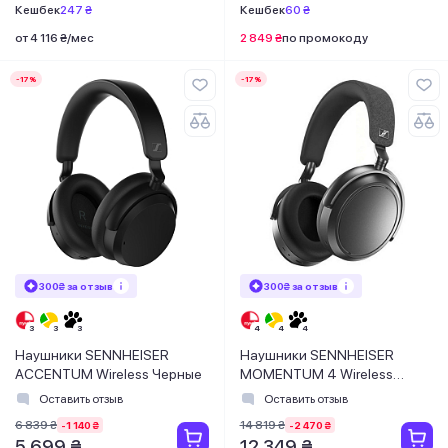
Кешбек
247 ₴
Кешбек
60 ₴
от 4 116 ₴/мес
2 849 ₴
по промокоду
-17%
-17%
300₴ за отзыв
300₴ за отзыв
Наушники SENNHEISER
Наушники SENNHEISER
ACCENTUM Wireless Черные
MOMENTUM 4 Wireless
Graphite
Оставить отзыв
Оставить отзыв
6 839 ₴
14 819 ₴
-1 140 ₴
-2 470 ₴
5 699 ₴
12 349 ₴