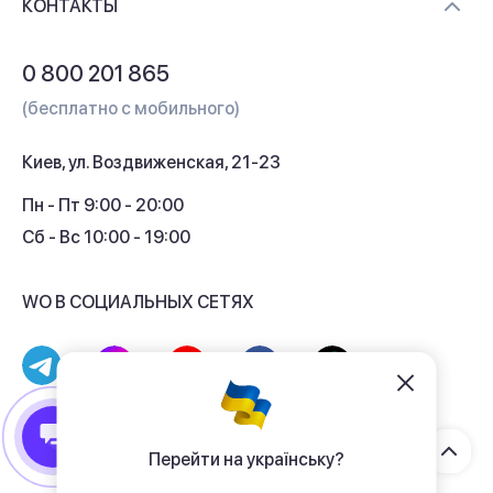
Контакты
КОНТАКТЫ
Обмен и возврат
Вопросы и ответы
0 800 201 865
Гарантия и сервис
(бесплатно с мобильного)
Кредит
Киев, ул. Воздвиженская, 21-23
Кэшбек
Пн - Пт 9:00 - 20:00
Сб - Вс 10:00 - 19:00
WO В СОЦИАЛЬНЫХ СЕТЯХ
© 2017 - 2026 Магазин гаджетов «WO»
Договор публичной оферты
Перейти на українську?
Политика конфиденциальности