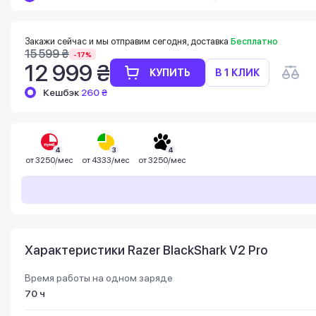
Баланс можно проверить в личном
кабинете в разделе «Мои бонусы».
Накопленными бонусами можно оплатить
Закажи сейчас и мы отправим сегодня, доставка
Бесплатно
до 99% стоимости следующей покупки:
15 599 ₴
-17%
детальнее
12 999 ₴
КУПИТЬ
В 1 КЛИК
Кешбэк
260 ₴
4
3
4
от
3250/мес
от
4333/мес
от
3250/мес
Характеристики Razer BlackShark V2 Pro
Время работы на одном заряде
70 ч