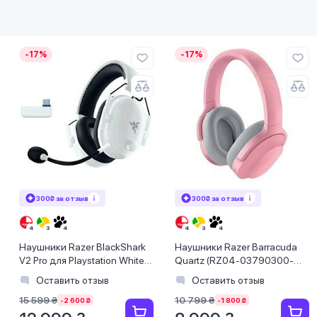
-17%
-17%
300₴ за отзыв
300₴ за отзыв
Наушники Razer BlackShark
Наушники Razer Barracuda
V2 Pro для Playstation White
Quartz (RZ04-03790300-
(RZ04-04530600-R3G1)
R3M1)
Оставить отзыв
Оставить отзыв
15 599 ₴
10 799 ₴
-2 600 ₴
-1 800 ₴