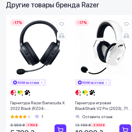
Другие товары бренда
Razer
-17%
-17%
300₴ за отзыв
300₴ за отзыв
Гарнитура Razer Barracuda X
Гарнитура игровая
2022 Black (RZ04-
BlackShark V2 Pro (2023), 7.1,
04430100-R3M1)
WL/BT, белый
1
Оставить отзыв
6 959 ₴
13 199 ₴
-1 160 ₴
-2 200 ₴