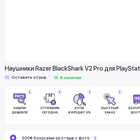
Наушники Razer BlackShark V2 Pro для PlaySt
Оставить отзыв
В наличии
НАШЛИ
ОТПРАВИМ
КУПИ
БЫСТРЫЙ
БЕСПЛ
ДЕШЕВЛЕ
СЕГОДНЯ
В КРЕДИТ 0%
ЗАКАЗ
ДОСТ
Бонусы становятся активными спустя 14
300₴ бонусами за отзыв с фото
дней после покупки.