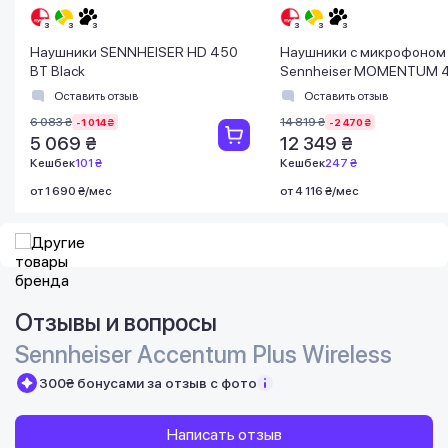
Наушники SENNHEISER HD 450
Наушники с микрофоном
BT Black
Sennheiser MOMENTUM 
Wireless Black (509266)
Оставить отзыв
Оставить отзыв
6 083 ₴
14 819 ₴
-1 014 ₴
-2 470 ₴
5 069 ₴
12 349 ₴
Кешбек
101 ₴
Кешбек
247 ₴
от 1 690 ₴/мес
от 4 116 ₴/мес
Отзывы и вопросы
Sennheiser Accentum Plus Wireless
300₴ бонусами за отзыв с фото
Написать отзыв