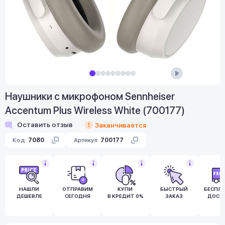
Наушники с микрофоном Sennheiser
Accentum Plus Wireless White (700177)
Оставить отзыв
Заканчивается
Код:
7080
Артикул:
700177
НАШЛИ
ОТПРАВИМ
КУПИ
БЫСТРЫЙ
БЕСПЛ
ДЕШЕВЛЕ
СЕГОДНЯ
В КРЕДИТ 0%
ЗАКАЗ
ДОСТ