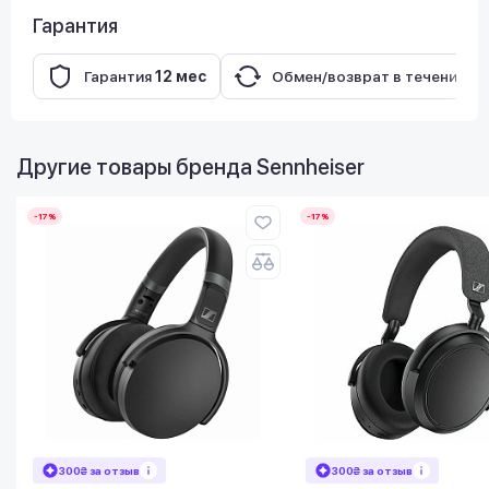
Гарантия
Гарантия
12 мес
Обмен/возврат в течение
14
Другие товары бренда
Sennheiser
-17%
-17%
300₴ за отзыв
300₴ за отзыв