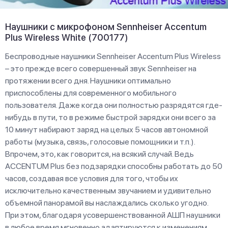
Наушники с микрофоном Sennheiser Accentum
Plus Wireless White (700177)
Беспроводные наушники Sennheiser Accentum Plus Wireless
– это прежде всего совершенный звук Sennheiser на
протяжении всего дня. Наушники оптимально
приспособлены для современного мобильного
пользователя. Даже когда они полностью разрядятся где-
нибудь в пути, то в режиме быстрой зарядки они всего за
10 минут набирают заряд на целых 5 часов автономной
работы (музыка, связь, голосовые помощники и т.п.).
Впрочем, это, как говорится, на всякий случай. Ведь
ACCENTUM Plus без подзарядки способны работать до 50
часов, создавая все условия для того, чтобы их
исключительно качественным звучанием и удивительно
объемной панорамой вы наслаждались сколько угодно.
При этом, благодаря усовершенствованной АШП наушники
в любое время мгновенно адаптируются к изменениям