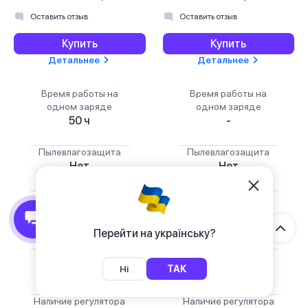
Оставить отзыв
Оставить отзыв
Купить
Купить
Детальнее
Детальнее
Время работы на
Время работы на
одном заряде
одном заряде
50 ч
-
Пылевлагозащита
Пылевлагозащита
Нет
Нет
Наличие активного
Наличие активного
шумоподавления
шумоподавления
Нет
Нет
Перейти на українську?
Сопротивление
Сопротивление
-
30 Ом
Ні
ТАК
Наличие регулятора
Наличие регулятора