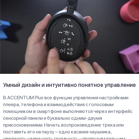
Умный дизайн и интуитивно понятное управление
В ACCENTUM Plus все функции управления настройками
плеера, телефона и взаимодействия с голосовым
помощником в смартфоне выполняются через интерфейс
сенсорной панели и буквально одним-двумя
прикосновениями. Начать воспроизведение трека или
поставить его на паузу – одно касание наушника,
увеличить-уменьшить громкость – проводим пальцем