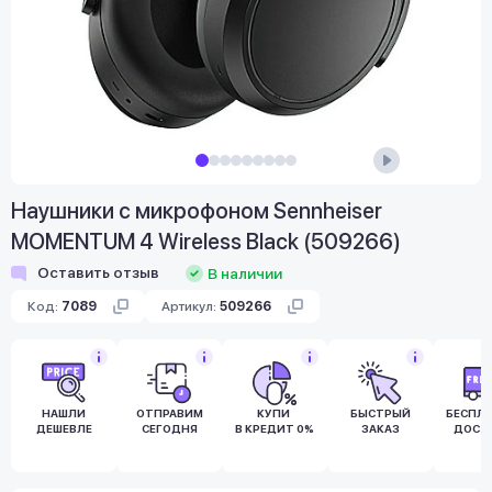
Наушники с микрофоном Sennheiser
MOMENTUM 4 Wireless Black (509266)
Оставить отзыв
В наличии
Код:
7089
Артикул:
509266
НАШЛИ
ОТПРАВИМ
КУПИ
БЫСТРЫЙ
БЕСПЛ
ДЕШЕВЛЕ
СЕГОДНЯ
В КРЕДИТ 0%
ЗАКАЗ
ДОСТ