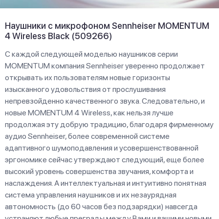
Наушники с микрофоном Sennheiser MOMENTUM
4 Wireless Black (509266)
С каждой следующей моделью наушников серии
MOMENTUM компания Sennheiser уверенно продолжает
открывать их пользователям новые горизонты
изысканного удовольствия от прослушивания
непревзойденно качественного звука. Следовательно, и
новые MOMENTUM 4 Wireless, как нельзя лучше
продолжая эту добрую традицию, благодаря фирменному
аудио Sennheiser, более современной системе
адаптивного шумоподавления и усовершенствованной
эргономике сейчас утверждают следующий, еще более
высокий уровень совершенства звучания, комфорта и
наслаждения. А интеллектуальная и интуитивно понятная
система управления наушников и их незаурядная
автономность (до 60 часов без подзарядки) навсегда
устраняют любые преграды между Вами и вашими новыми,