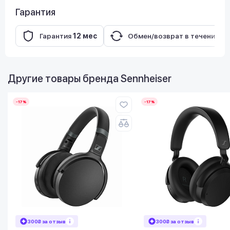
Гарантия
Гарантия
12 мес
Обмен/возврат в течение
14
Другие товары бренда
Sennheiser
-17%
-17%
300₴ за отзыв
300₴ за отзыв