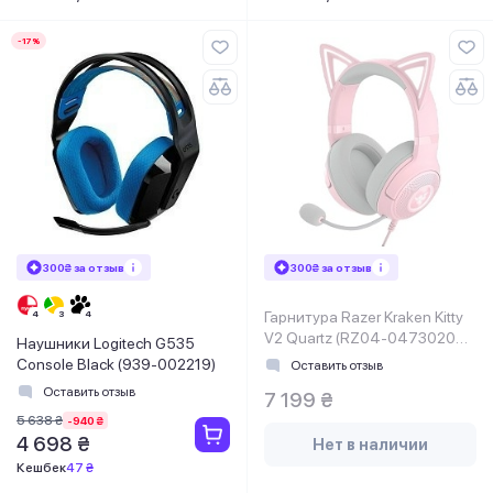
-17%
300₴ за отзыв
300₴ за отзыв
Гарнитура Razer Kraken Kitty
V2 Quartz (RZ04-04730200-
Наушники Logitech G535
R3M1)
Console Black (939-002219)
Оставить отзыв
Оставить отзыв
7 199 ₴
5 638 ₴
-940 ₴
4 698 ₴
Нет в наличии
Кешбек
47 ₴