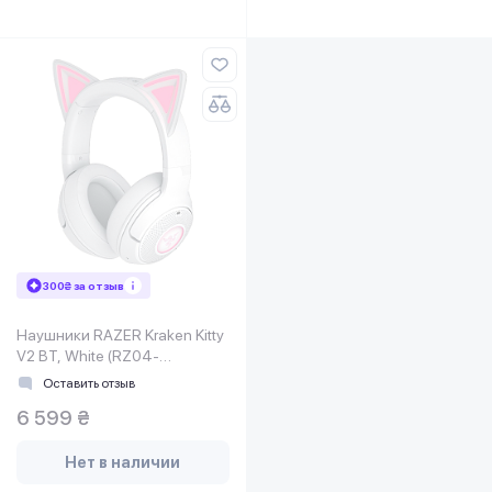
300₴ за отзыв
Наушники RAZER Kraken Kitty
V2 BT, White (RZ04-
04860600-R3M1)
Оставить отзыв
6 599 ₴
Нет в наличии