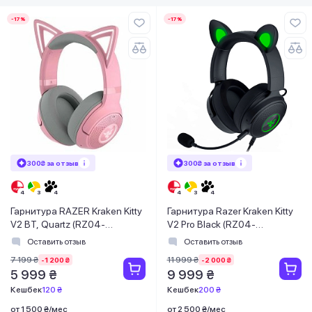
-17%
-17%
300₴ за отзыв
300₴ за отзыв
Гарнитура RAZER Kraken Kitty
Гарнитура Razer Kraken Kitty
V2 BT, Quartz (RZ04-
V2 Pro Black (RZ04-
04860100-R3M1)
04510100-R3M1)
Оставить отзыв
Оставить отзыв
7 199 ₴
11 999 ₴
-1 200 ₴
-2 000 ₴
5 999 ₴
9 999 ₴
Кешбек
120 ₴
Кешбек
200 ₴
от 1 500 ₴/мес
от 2 500 ₴/мес