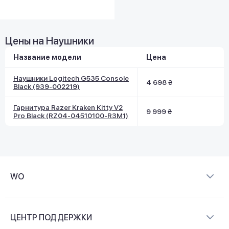
Цены на Наушники
Название модели
Цена
Наушники Logitech G535 Console
4 698 ₴
Black (939-002219)
Гарнитура Razer Kraken Kitty V2
9 999 ₴
Pro Black (RZ04-04510100-R3M1)
WO
О компании
ЦЕНТР ПОДДЕРЖКИ