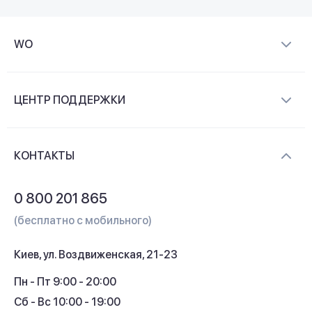
WO
О компании
ЦЕНТР ПОДДЕРЖКИ
Новости и видеообзоры
Доставка и оплата
Контакты
КОНТАКТЫ
Обмен и возврат
Вопросы и ответы
0 800 201 865
Гарантия и сервис
(бесплатно с мобильного)
Кредит
Киев, ул. Воздвиженская, 21-23
Кэшбек
Пн - Пт 9:00 - 20:00
Сб - Вс 10:00 - 19:00