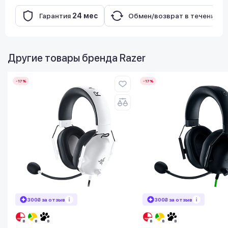
Гарантия
24 мес
Обмен/возврат в течение
1
Другие товары бренда
Razer
-17%
-17%
300₴ за отзыв
300₴ за отзыв