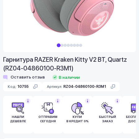
Гарнитура RAZER Kraken Kitty V2 BT, Quartz
(RZ04-04860100-R3M1)
Оставить отзыв
В наличии
Код:
10755
Артикул:
RZ04-04860100-R3M1
НАШЛИ
ОТПРАВИМ
КУПИ
БЫСТРЫЙ
БЕСПЛ
ДЕШЕВЛЕ
СЕГОДНЯ
В КРЕДИТ 0%
ЗАКАЗ
ДОСТ