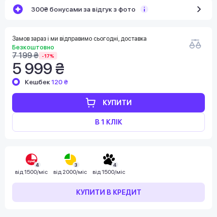
300₴ бонусами за відгук з фото
Замов зараз і ми відправимо сьогодні, доставка
Безкоштовно
7 199 ₴
-17%
5 999 ₴
Кешбек
120 ₴
КУПИТИ
В 1 КЛІК
4
3
4
від
1500/міс
від
2000/міс
від
1500/міс
КУПИТИ В КРЕДИТ