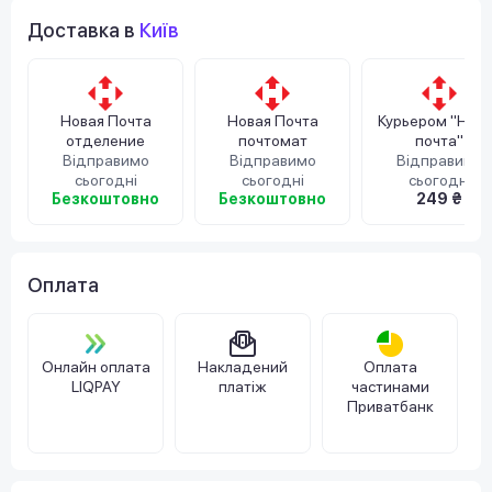
Доставка в
Київ
Новая Почта
Новая Почта
Курьером "Нов
отделение
почтомат
почта"
Відправимо
Відправимо
Відправимо
сьогодні
сьогодні
сьогодні
Безкоштовно
Безкоштовно
249 ₴
Оплата
Онлайн оплата
Накладений
Оплата
LIQPAY
платіж
частинами
Приватбанк