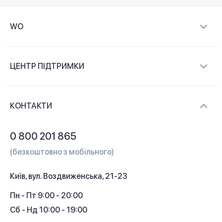
WO
Про компанію
ЦЕНТР ПІДТРИМКИ
Новини та відеоогляди
Доставка і оплата
Контакти
КОНТАКТИ
Обмін і повернення
Питання та відповіді
0 800 201 865
Гарантія та сервіс
(безкоштовно з мобільного)
Кредит
Київ, вул. Воздвиженська, 21-23
Кешбек
Пн - Пт 9:00 - 20:00
Сб - Нд 10:00 - 19:00