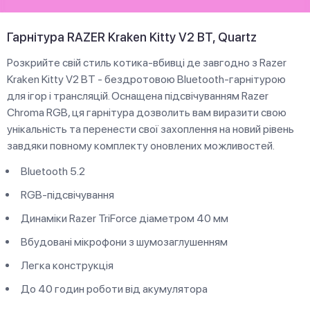
Гарнітура RAZER Kraken Kitty V2 BT, Quartz
Розкрийте свій стиль котика-вбивці де завгодно з Razer
Kraken Kitty V2 BT - бездротовою Bluetooth-гарнітурою
для ігор і трансляцій. Оснащена підсвічуванням Razer
Chroma RGB, ця гарнітура дозволить вам виразити свою
унікальність та перенести свої захоплення на новий рівень
завдяки повному комплекту оновлених можливостей.
Bluetooth 5.2
RGB-підсвічування
Динаміки Razer TriForce діаметром 40 мм
Вбудовані мікрофони з шумозаглушенням
Легка конструкція
До 40 годин роботи від акумулятора