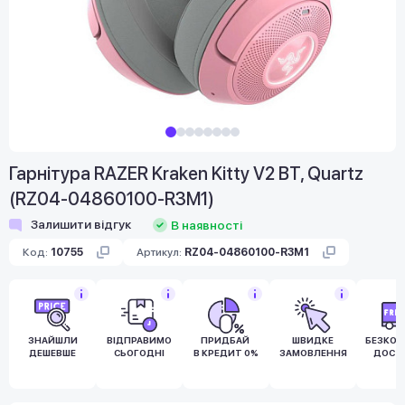
Гарнітура RAZER Kraken Kitty V2 BT, Quartz
(RZ04-04860100-R3M1)
Залишити відгук
В наявності
Код:
10755
Артикул:
RZ04-04860100-R3M1
ЗНАЙШЛИ
ВІДПРАВИМО
ПРИДБАЙ
ШВИДКЕ
БЕЗКО
ДЕШЕВШЕ
СЬОГОДНІ
В КРЕДИТ 0%
ЗАМОВЛЕННЯ
ДОСТ