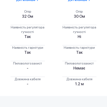
Опір
Опір
32 Ом
30 Ом
Наявність регулятора
Наявність регулятора
гучності
гучності
Так
Ні
Наявність гарнітури
Наявність гарнітури
Так
Так
Пиловологозахист
Пиловологозахист
-
Немає
Довжина кабеля
Довжина кабеля
-
1.2 м