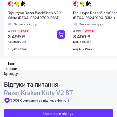
Гарнітура Razer BlackShark V2 X
Гарнітура Razer BlackShar
White (RZ04-03240700-R3M1)
(RZ04-03240100-R3M1)
Залишити відгук
Залишити відгук
4 199 ₴
4 199 ₴
-700 ₴
-700 ₴
3 499 ₴
3 499 ₴
Кешбек
70 ₴
Кешбек
70 ₴
від 437 ₴/міс
від 437 ₴/міс
Відгуки та питання
Razer Kraken Kitty V2 BT
300₴ бонусами за відгук з фото
Написати відгук