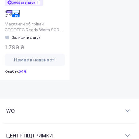
300₴ за відгук
Масляний обігрівач
CECOTEC Ready Warm 9000
Space 360 Black
Залишити відгук
1 799 ₴
Немає в наявності
Кешбек
54 ₴
WO
Про компанію
ЦЕНТР ПІДТРИМКИ