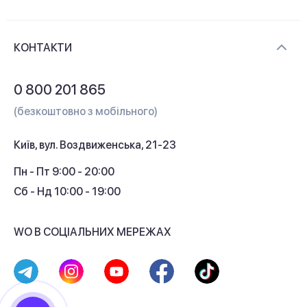
Новини та відеоогляди
Доставка і оплата
Контакти
КОНТАКТИ
Обмін і повернення
Питання та відповіді
0 800 201 865
Гарантія та сервіс
(безкоштовно з мобільного)
Кредит
Київ, вул. Воздвиженська, 21-23
Кешбек
Пн - Пт 9:00 - 20:00
Сб - Нд 10:00 - 19:00
WO В СОЦІАЛЬНИХ МЕРЕЖАХ