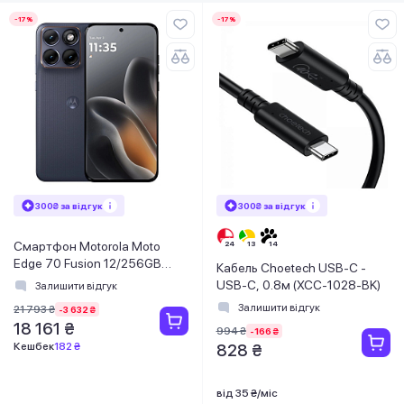
-17%
-17%
300₴ за відгук
300₴ за відгук
Смартфон Motorola Moto
Edge 70 Fusion 12/256GB
Кабель Choetech USB-C -
Silhouette (PBBE0042UA)
USB-C, 0.8м (XCC-1028-BK)
Залишити відгук
Залишити відгук
21 793 ₴
-3 632 ₴
18 161 ₴
994 ₴
-166 ₴
Кешбек
182 ₴
828 ₴
від 35 ₴/міс