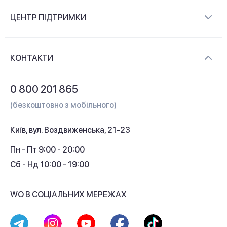
Про компанію
ЦЕНТР ПІДТРИМКИ
Новини та відеоогляди
Доставка і оплата
Контакти
КОНТАКТИ
Обмін і повернення
Питання та відповіді
0 800 201 865
Гарантія та сервіс
(безкоштовно з мобільного)
Кредит
Київ, вул. Воздвиженська, 21-23
Кешбек
Пн - Пт 9:00 - 20:00
Сб - Нд 10:00 - 19:00
WO В СОЦІАЛЬНИХ МЕРЕЖАХ