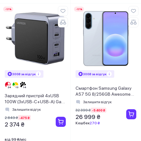
-17%
-17%
300₴ за відгук
300₴ за відгук
Смартфон Samsung Galaxy
A57 5G 8/256GB Awesome
Зарядний пристрій 4xUSB
Icyblue (SM-A576BLBDEUC)
100W (3xUSB-C+USB-A) Gan
Залишити відгук
Nexode Fast Charger Сірий
Залишити відгук
32 399 ₴
-5 400 ₴
X553 Ugreen
26 999 ₴
2 849 ₴
-475 ₴
Кешбек
270 ₴
2 374 ₴
від 99 ₴/міс