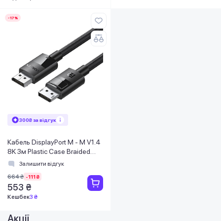
-17%
300₴ за відгук
Кабель DisplayPort M - M V1.4
8K 3м Plastic Case Braided
Cable DP114 UGREEN Чорний
Залишити відгук
664 ₴
-111 ₴
553 ₴
Кешбек
3 ₴
Акції