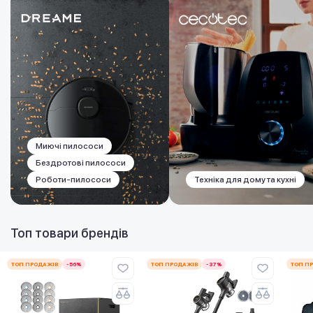
Миючі пилососи
Бездротові пилососи
Роботи-пилососи
Техніка для дому та кухні
Топ товари брендів
ТОП ПРОДАЖІВ
-56%
ТОП ПРОДАЖІВ
-37%
ТОП П