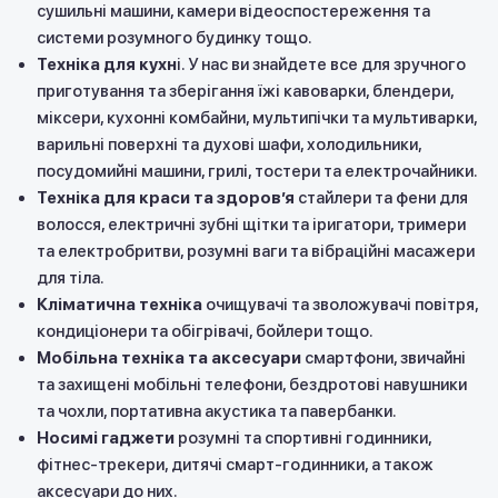
сушильні машини, камери відеоспостереження та
системи розумного будинку тощо.
Техніка для кухн
і. У нас ви знайдете все для зручного
приготування та зберігання їжі кавоварки, блендери,
міксери, кухонні комбайни, мультипічки та мультиварки,
варильні поверхні та духові шафи, холодильники,
посудомийні машини, грилі, тостери та електрочайники.
Техніка для краси та здоровʼя
стайлери та фени для
волосся, електричні зубні щітки та іригатори, тримери
та електробритви, розумні ваги та вібраційні масажери
для тіла.
Кліматична техніка
очищувачі та зволожувачі повітря,
кондиціонери та обігрівачі, бойлери тощо.
Мобільна техніка та аксесуари
смартфони, звичайні
та захищені мобільні телефони, бездротові навушники
та чохли, портативна акустика та павербанки.
Носимі гаджети
розумні та спортивні годинники,
фітнес-трекери, дитячі смарт-годинники, а також
аксесуари до них.