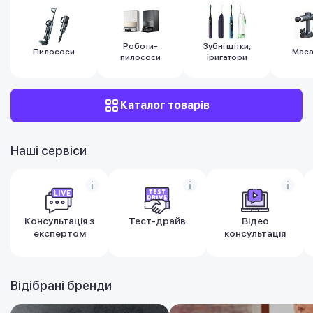
Роботи-
Зубні щітки,
Пилососи
Мас
пилососи
іригатори
Каталог товарів
Наші сервіси
Консультація з
Тест-драйв
Відео
експертом
консультація
Відібрані бренди