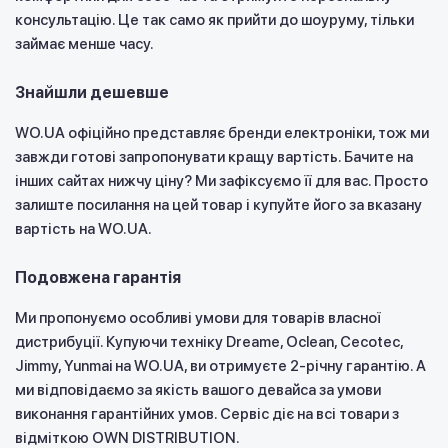
консультацію. Це так само як прийти до шоуруму, тільки
займає менше часу.
Знайшли дешевше
WO.UA офіційно представляє бренди електроніки, тож ми
завжди готові запропонувати кращу вартість. Бачите на
інших сайтах нижчу ціну? Ми зафіксуємо її для вас. Просто
залиште посилання на цей товар і купуйте його за вказану
вартість на WO.UA.
Подовжена гарантія
Ми пропонуємо особливі умови для товарів власної
дистрибуції. Купуючи техніку Dreame, Oclean, Cecotec,
Jimmy, Yunmai на WO.UA, ви отримуєте 2-річну гарантію. А
ми відповідаємо за якість вашого девайса за умови
виконання гарантійних умов. Сервіс діє на всі товари з
відміткою OWN DISTRIBUTION.