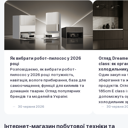
Як вибрати робот-пилосос у 2026
Огляд Dreame
році
class: як орга
Розповідаємо, як вибрати робот-
холодильник
пилосос у 2026 році: потужність,
Один закуп на
навігація, вологе прибирання, база для
зберігання та 
самоочищення, функції для килимів та
продуктів. Ог
домашніх тварин. Огляд популярних
185cm E class і
брендів та моделей в Україні.
допоможуть ор
холодильник з
30 червня 2026
30 червня 2
Інтернет-магазин побутової техніки та