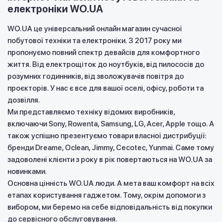
електроніки WO.UA
WO.UA це універсальний онлайн магазин сучасної
побутової техніки та електроніки. З 2017 року ми
пропонуємо повний спектр девайсів для комфортного
життя. Від електрощіток до ноутбуків, від пилососів до
розумних годинників, від зволожувачів повітря до
проєкторів. У нас є все для вашої оселі, офісу, роботи та
дозвілля.
Ми представляємо техніку відомих виробників,
включаючи Sony, Rowenta, Samsung, LG, Acer, Apple тощо. А
також успішно презентуємо товари власної дистрибуції:
бренди Dreame, Oclean, Jimmy, Cecotec, Yunmai. Саме тому
задоволені клієнти з року в рік повертаються на WO.UA за
новинками.
Основна цінність WO.UA люди. А мета ваш комфорт на всіх
етапах користування гаджетом. Тому, окрім допомоги з
вибором, ми беремо на себе відповідальність від покупки
до сервісного обслуговування.