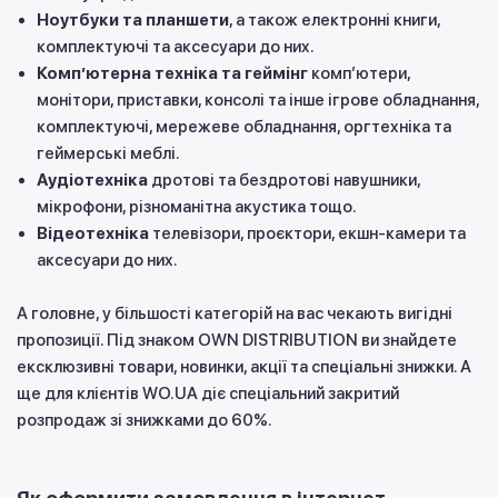
Ноутбуки та планшети
, а також електронні книги,
комплектуючі та аксесуари до них.
Компʼютерна техніка та геймінг
компʼютери,
монітори, приставки, консолі та інше ігрове обладнання,
комплектуючі, мережеве обладнання, оргтехніка та
геймерські меблі.
Аудіотехніка
дротові та бездротові навушники,
мікрофони, різноманітна акустика тощо.
Відеотехніка
телевізори, проєктори, екшн-камери та
аксесуари до них.
А головне, у більшості категорій на вас чекають вигідні
пропозиції. Під знаком OWN DISTRIBUTION ви знайдете
ексклюзивні товари, новинки, акції та спеціальні знижки. А
ще для клієнтів WO.UA діє спеціальний закритий
розпродаж зі знижками до 60%.