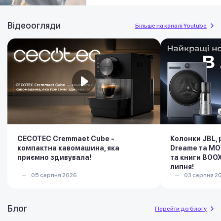
Відеоогляди
Більше на каналі Youtube
CECOTEC Cremmaet Cube -
Колонки JBL,
компактна кавомашина, яка
Dreame та MO
приємно здивувала!
та книги BOOX
липня!
05 серпня 2026
03 серпня 2
Блог
Перейти до блогу