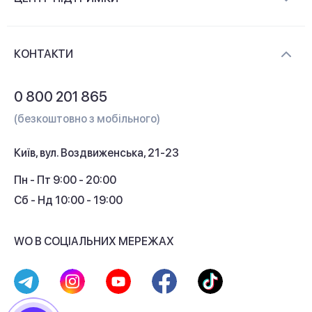
Новини та відеоогляди
Доставка і оплата
Контакти
КОНТАКТИ
Обмін і повернення
Питання та відповіді
0 800 201 865
Гарантія та сервіс
(безкоштовно з мобільного)
Кредит
Київ, вул. Воздвиженська, 21-23
Кешбек
Пн - Пт 9:00 - 20:00
Сб - Нд 10:00 - 19:00
WO В СОЦІАЛЬНИХ МЕРЕЖАХ