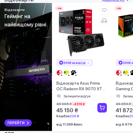
-9%
-9%
Відеокарти
Геймінг на
найвищому рівні
300₴ за відгук
300₴ з
Відеокарта Asus Prime
Відеокар
OC Radeon RX 9070 XT
Gaming 
16GB GDDR6 (PRIME-
12GB GD
Залишити відгук
Залиш
RX9070XT-O16G)
N5070G
49 665 ₴
46 059 ₴
-4 515 ₴
45 150 ₴
41 872
Кешбек
226 ₴
Кешбек
20
ПЕРЕЙТИ
від 11 288 ₴/міс
від 6 979 