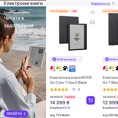
Електронні книги
Дивитись усі
ТОП ПРОДАЖІВ
-10%
ТОП ПРОДАЖ
Електронні книги
Читати в
задоволення
300₴ за відгук
300₴ з
Електронна книга BOOX
Електро
Go Color 7 Gen2 Black
Go 7 Bla
5
15 999 ₴
14 499 ₴
-1 600 ₴
-
14 399 ₴
12 999
Кешбек
432 ₴
Кешбек
39
ПЕРЕЙТИ
від 720 ₴/міс
від 650 ₴