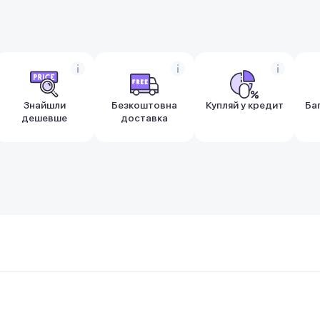
Знайшли
Безкоштовна
Купляй у кредит
Ба
дешевше
доставка