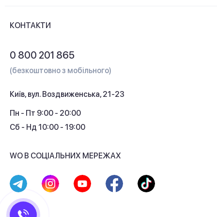
Новини та відеоогляди
Доставка і оплата
Контакти
КОНТАКТИ
Обмін і повернення
Питання та відповіді
0 800 201 865
Гарантія та сервіс
(безкоштовно з мобільного)
Кредит
Київ, вул. Воздвиженська, 21-23
Кешбек
Пн - Пт 9:00 - 20:00
Сб - Нд 10:00 - 19:00
WO В СОЦІАЛЬНИХ МЕРЕЖАХ