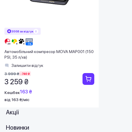
300₴ за відгук
Автомобільний компресор MOVA MAP001 (150
PSI, 35 л/хв)
Залишити відгук
3 999 ₴
-740 ₴
3 259 ₴
163 ₴
Кешбек
від 163 ₴/міс
Акції
Новинки