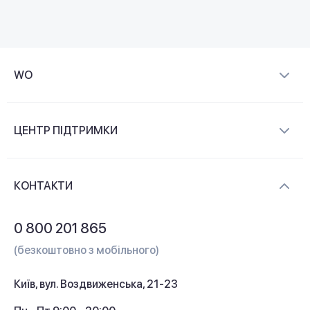
WO
Про компанію
ЦЕНТР ПІДТРИМКИ
Новини та відеоогляди
Доставка і оплата
Контакти
КОНТАКТИ
Обмін і повернення
Питання та відповіді
0 800 201 865
Гарантія та сервіс
(безкоштовно з мобільного)
Кредит
Київ, вул. Воздвиженська, 21-23
Кешбек