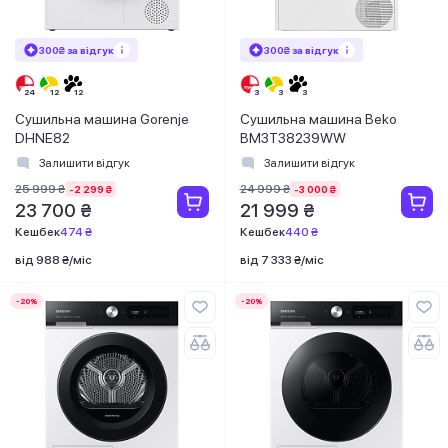
300₴ за відгук
300₴ за відгук
Сушильна машина Gorenje
Сушильна машина Beko
DHNE82
BM3T38239WW
Залишити відгук
Залишити відгук
25 999 ₴
24 999 ₴
-2 299 ₴
-3 000 ₴
23 700 ₴
21 999 ₴
Кешбек
474 ₴
Кешбек
440 ₴
від 988 ₴/міс
від 7 333 ₴/міс
-20%
-20%