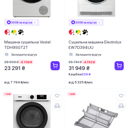
300₴ за відгук
300₴ за відгук
Машина сушильна Vestel
Сушильна машина Electrolux
TDH9SGT2T
EW7D394UU
Залишити відгук
Залишити відгук
28 999 ₴
36 741 ₴
-5 708 ₴
-4 792 ₴
23 291 ₴
31 949 ₴
Кешбек
639 ₴
від 7 764 ₴/міс
від 5 325 ₴/міс
-14%
-20%