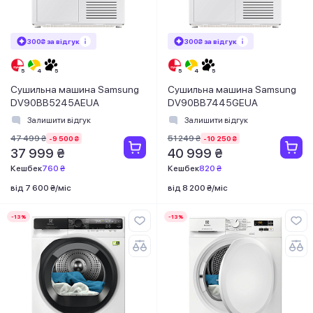
300₴ за відгук
300₴ за відгук
Сушильна машина Samsung
Сушильна машина Samsung
DV90BB5245AEUA
DV90BB7445GEUA
Залишити відгук
Залишити відгук
47 499 ₴
51 249 ₴
-9 500 ₴
-10 250 ₴
37 999 ₴
40 999 ₴
Кешбек
760 ₴
Кешбек
820 ₴
від 7 600 ₴/міс
від 8 200 ₴/міс
-13%
-13%