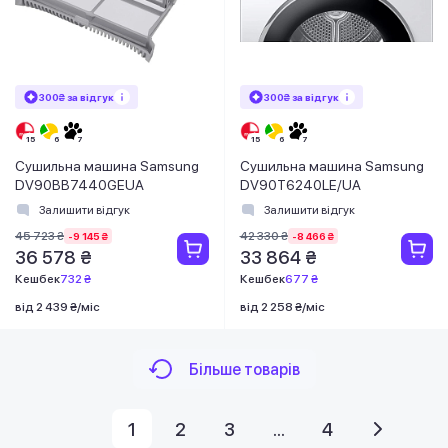
300₴ за відгук
300₴ за відгук
Сушильна машина Samsung
Сушильна машина Samsung
DV90BB7440GEUA
DV90T6240LE/UA
Залишити відгук
Залишити відгук
45 723 ₴
42 330 ₴
-9 145 ₴
-8 466 ₴
36 578 ₴
33 864 ₴
Кешбек
732 ₴
Кешбек
677 ₴
від 2 439 ₴/міс
від 2 258 ₴/міс
Більше товарів
1
2
3
...
4