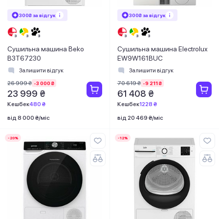
300₴ за відгук
300₴ за відгук
Сушильна машина Beko
Сушильна машина Electrolux
B3T67230
EW9W161BUC
Залишити відгук
Залишити відгук
26 999 ₴
70 619 ₴
-3 000 ₴
-9 211 ₴
23 999 ₴
61 408 ₴
Кешбек
480 ₴
Кешбек
1228 ₴
від 8 000 ₴/міс
від 20 469 ₴/міс
-20%
-12%