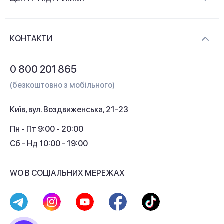
Новини та відеоогляди
Доставка і оплата
Контакти
КОНТАКТИ
Обмін і повернення
Питання та відповіді
0 800 201 865
Гарантія та сервіс
(безкоштовно з мобільного)
Кредит
Київ, вул. Воздвиженська, 21-23
Кешбек
Пн - Пт 9:00 - 20:00
Сб - Нд 10:00 - 19:00
WO В СОЦІАЛЬНИХ МЕРЕЖАХ