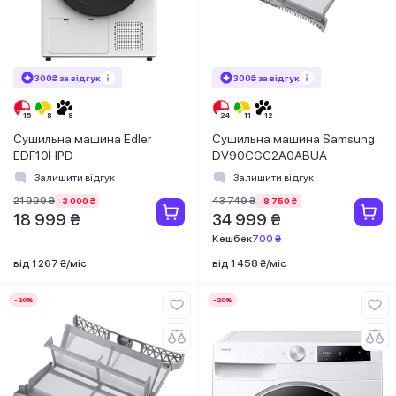
300₴ за відгук
300₴ за відгук
Сушильна машина Edler
Сушильна машина Samsung
EDF10HPD
DV90CGC2A0ABUA
Залишити відгук
Залишити відгук
21 999 ₴
43 749 ₴
-3 000 ₴
-8 750 ₴
18 999 ₴
34 999 ₴
Кешбек
700 ₴
від 1 267 ₴/міс
від 1 458 ₴/міс
-20%
-20%