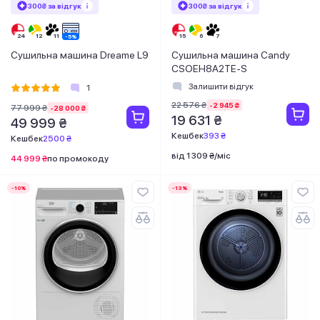
300₴ за відгук
300₴ за відгук
Сушильна машина Dreame L9
Сушильна машина Candy
CSOEH8A2TE-S
Залишити відгук
1
22 576 ₴
-2 945 ₴
77 999 ₴
-28 000 ₴
19 631 ₴
49 999 ₴
Кешбек
393 ₴
Кешбек
2500 ₴
від 1 309 ₴/міс
44 999 ₴
по промокоду
-10%
-13%