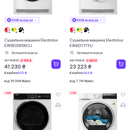
300₴ за відгук
300₴ за відгук
Сушильна машина Electrolux
Сушильна машина Electrolux
EW9D585KCU
EW6D171YU
Залишити відгук
Залишити відгук
47 415 ₴
26 706 ₴
-6 185 ₴
-3 483 ₴
41 230 ₴
23 223 ₴
Кешбек
825 ₴
Кешбек
464 ₴
від 10 308 ₴/міс
від 7 741 ₴/міс
-20%
-13%