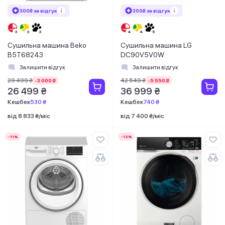
300₴ за відгук
300₴ за відгук
Сушильна машина Beko
Сушильна машина LG
B5T68243
DC90V5V0W
Залишити відгук
Залишити відгук
29 499 ₴
42 549 ₴
-3 000 ₴
-5 550 ₴
26 499 ₴
36 999 ₴
Кешбек
530 ₴
Кешбек
740 ₴
від 8 833 ₴/міс
від 7 400 ₴/міс
-11%
-13%