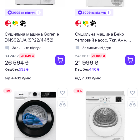
300₴ за відгук
300₴ за відгук
Сушильна машина Gorenje
Сушильна машина Beko
DNS92/UA (SP22/4452)
тепловий насос, 7кг, A++,
54.5см, дисплей, ф-ція ПАР,
Залишити відгук
Залишити відгук
білий
33 243 ₴
24 999 ₴
-6 649 ₴
-3 000 ₴
26 594 ₴
21 999 ₴
Кешбек
532 ₴
Кешбек
440 ₴
від 4 432 ₴/міс
від 7 333 ₴/міс
-9%
-12%