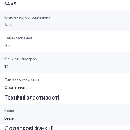
64 дБ
Клас енергоспоживання
А++
Завантаження
9 кг
Кількість програм
14
Тип завантаження
Фронтальна
Технічні властивості
Колір
Білий
Додаткові функції