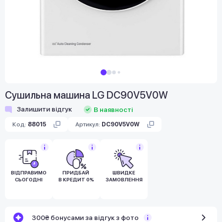
Сушильна машина LG DC90V5V0W
Залишити відгук
В наявності
Код:
88015
Артикул:
DC90V5V0W
ВІДПРАВИМО
ПРИДБАЙ
ШВИДКЕ
СЬОГОДНІ
В КРЕДИТ 0%
ЗАМОВЛЕННЯ
300₴ бонусами за відгук з фото