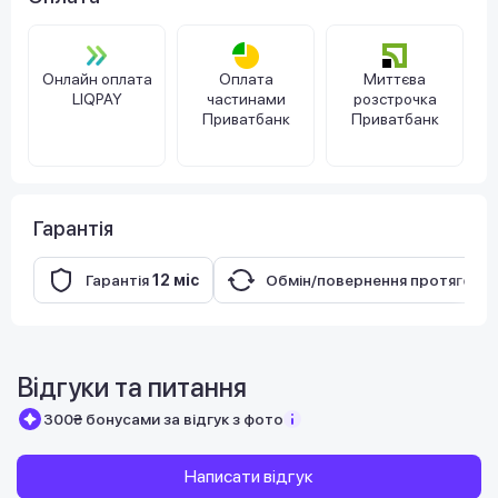
Онлайн оплата
Оплата
Миттєва
LIQPAY
частинами
розстрочка
Приватбанк
Приватбанк
Гарантія
Гарантія
12 міс
Обмін/повернення протягом
1
Відгуки та питання
300₴ бонусами за відгук з фото
Написати відгук