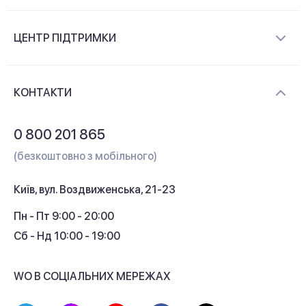
Про компанію
ЦЕНТР ПІДТРИМКИ
Новини та відеоогляди
Доставка і оплата
Контакти
КОНТАКТИ
Обмін і повернення
Питання та відповіді
0 800 201 865
Гарантія та сервіс
(безкоштовно з мобільного)
Кредит
Київ, вул. Воздвиженська, 21-23
Кешбек
Пн - Пт 9:00 - 20:00
Сб - Нд 10:00 - 19:00
WO В СОЦІАЛЬНИХ МЕРЕЖАХ