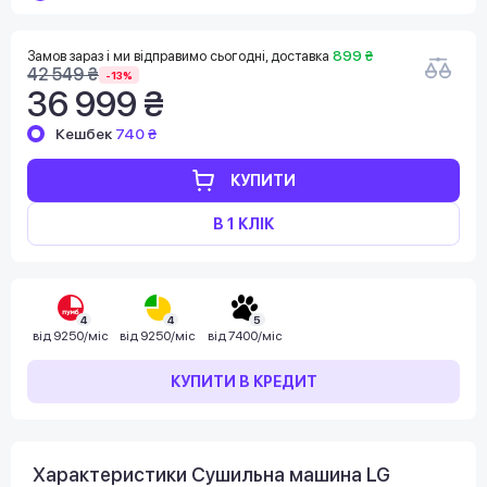
Замов зараз і ми відправимо сьогодні, доставка
899 ₴
42 549 ₴
-13%
36 999 ₴
Кешбек
740 ₴
КУПИТИ
В 1 КЛІК
4
4
5
від
9250/міс
від
9250/міс
від
7400/міс
КУПИТИ В КРЕДИТ
Характеристики Сушильна машина LG