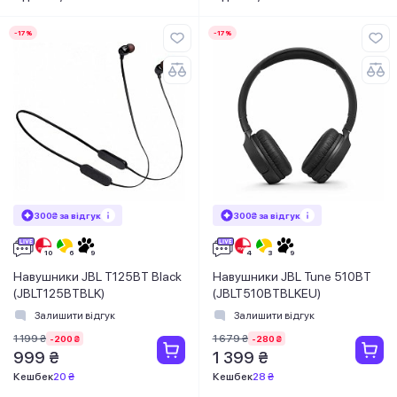
-17%
-17%
300₴ за відгук
300₴ за відгук
Навушники JBL T125BT Black
Навушники JBL Tune 510BT
(JBLT125BTBLK)
(JBLT510BTBLKEU)
Залишити відгук
Залишити відгук
1 199 ₴
1 679 ₴
-200 ₴
-280 ₴
999 ₴
1 399 ₴
Кешбек
20 ₴
Кешбек
28 ₴