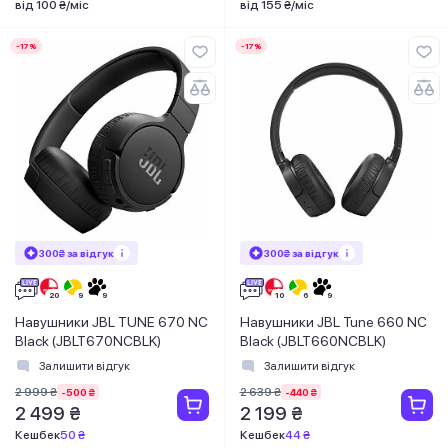
від 100 ₴/міс
від 155 ₴/міс
-17%
-17%
300₴ за відгук
300₴ за відгук
Навушники JBL TUNE 670 NC
Навушники JBL Tune 660 NC
Black (JBLT670NCBLK)
Black (JBLT660NCBLK)
Залишити відгук
Залишити відгук
2 999 ₴
2 639 ₴
-500 ₴
-440 ₴
2 499 ₴
2 199 ₴
Кешбек
50 ₴
Кешбек
44 ₴