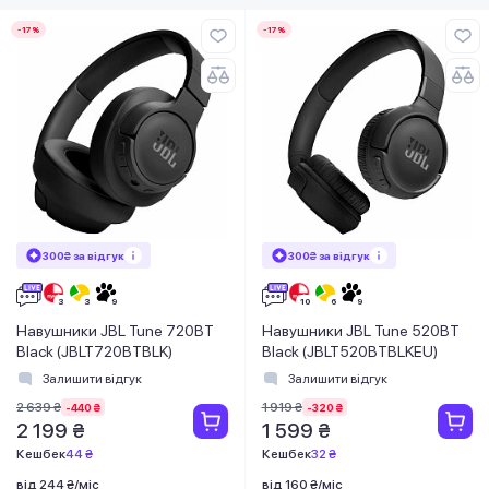
-17%
-17%
300₴ за відгук
300₴ за відгук
Навушники JBL Tune 720BT
Навушники JBL Tune 520BT
Black (JBLT720BTBLK)
Black (JBLT520BTBLKEU)
Залишити відгук
Залишити відгук
2 639 ₴
1 919 ₴
-440 ₴
-320 ₴
2 199 ₴
1 599 ₴
Кешбек
44 ₴
Кешбек
32 ₴
від 244 ₴/міс
від 160 ₴/міс