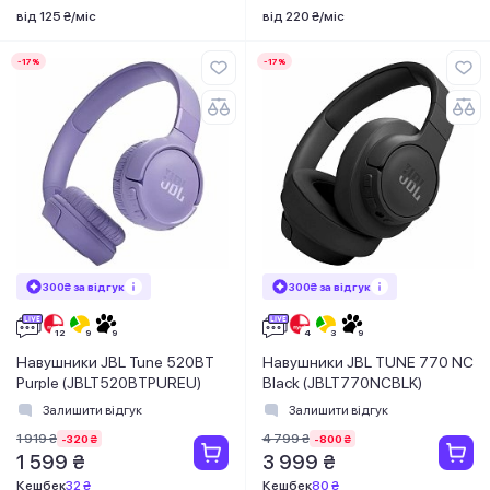
від 125 ₴/міс
від 220 ₴/міс
-17%
-17%
300₴ за відгук
300₴ за відгук
Навушники JBL Tune 520BT
Навушники JBL TUNE 770 NC
Purple (JBLT520BTPUREU)
Black (JBLT770NCBLK)
Залишити відгук
Залишити відгук
1 919 ₴
4 799 ₴
-320 ₴
-800 ₴
1 599 ₴
3 999 ₴
Кешбек
32 ₴
Кешбек
80 ₴