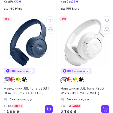
Кешбек
32 ₴
Кешбек
28 ₴
від 160 ₴/міс
від 155 ₴/міс
-17%
-17%
300₴ за відгук
300₴ за відгук
Навушники JBL Tune 520BT
Навушники JBL Tune 720BT
Blue (JBLT520BTBLUEU)
White (JBLT720BTWHT)
Залишити відгук
Залишити відгук
1 919 ₴
2 639 ₴
-320 ₴
-440 ₴
1 599 ₴
2 199 ₴