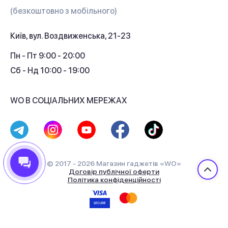
Гарантія та сервіс
(безкоштовно з мобільного)
Кредит
Київ, вул. Воздвиженська, 21-23
Кешбек
Пн - Пт 9:00 - 20:00
Сб - Нд 10:00 - 19:00
WO В СОЦІАЛЬНИХ МЕРЕЖАХ
© 2017 - 2026 Магазин гаджетів «WO»
Договір публічної оферти
Політика конфіденційності