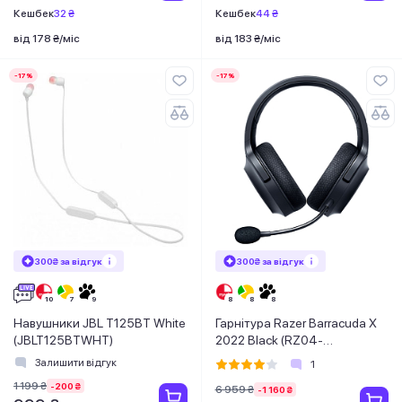
Кешбек
32 ₴
Кешбек
44 ₴
від 178 ₴/міс
від 183 ₴/міс
-17%
-17%
300₴ за відгук
300₴ за відгук
Навушники JBL T125BT White
Гарнітура Razer Barracuda X
(JBLT125BTWHT)
2022 Black (RZ04-
04430100-R3M1)
Залишити відгук
1
1 199 ₴
-200 ₴
6 959 ₴
-1 160 ₴