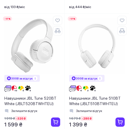
від 133 ₴/міс
від 444 ₴/міс
-17%
-17%
300₴ за відгук
300₴ за відгук
Навушники JBL Tune 520BT
Навушники JBL Tune 510BT
White (JBLT520BTWHTEU)
White (JBLT510BTWHTEU)
Залишити відгук
Залишити відгук
1 919 ₴
1 679 ₴
-320 ₴
-280 ₴
1 599 ₴
1 399 ₴