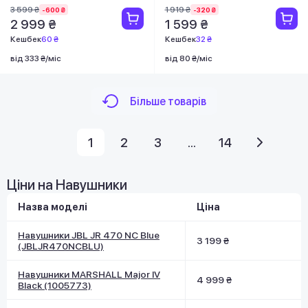
3 599 ₴
1 919 ₴
-600 ₴
-320 ₴
2 999 ₴
1 599 ₴
Кешбек
60 ₴
Кешбек
32 ₴
від 333 ₴/міс
від 80 ₴/міс
Більше товарів
1
2
3
...
14
Ціни на Навушники
Назва моделі
Ціна
Навушники JBL JR 470 NC Blue
3 199 ₴
(JBLJR470NCBLU)
Навушники MARSHALL Major IV
4 999 ₴
Black (1005773)