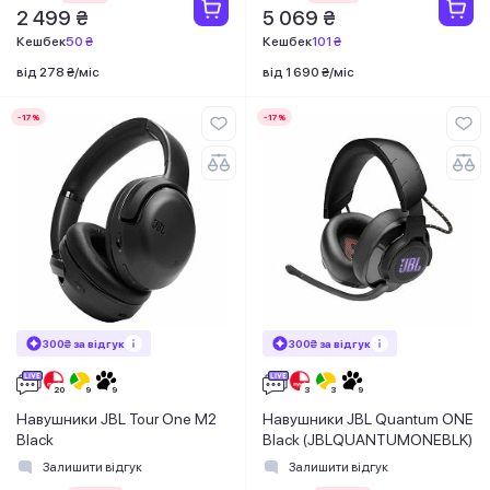
2 499 ₴
5 069 ₴
Кешбек
50 ₴
Кешбек
101 ₴
від 278 ₴/міс
від 1 690 ₴/міс
-17%
-17%
300₴ за відгук
300₴ за відгук
Навушники JBL Tour One M2
Навушники JBL Quantum ONE
Black
Black (JBLQUANTUMONEBLK)
Залишити відгук
Залишити відгук