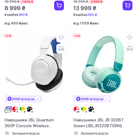
10 799 ₴
16 799 ₴
-1 800 ₴
-2 800 ₴
8 999 ₴
13 999 ₴
Кешбек
180 ₴
Кешбек
280 ₴
від 450 ₴/міс
від 1 555 ₴/міс
-17%
-17%
300₴ за відгук
300₴ за відгук
Навушники JBL Quantum
Навушники JBL JR 320BT
360P Console Wireless
Green (JBLJR320BTGRN)
(JBLQ360PWLWHTBLU)
Залишити відгук
Залишити відгук