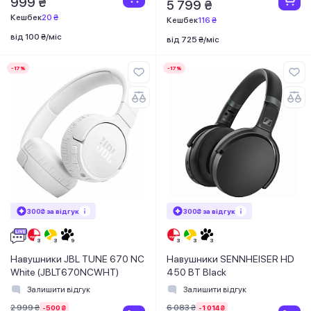
999 ₴
5 799 ₴
Кешбек
20 ₴
Кешбек
116 ₴
від 100 ₴/міс
від 725 ₴/міс
-17%
-17%
300₴ за відгук
300₴ за відгук
Навушники JBL TUNE 670 NC
Навушники SENNHEISER HD
White (JBLT670NCWHT)
450 BT Black
Залишити відгук
Залишити відгук
2 999 ₴
6 083 ₴
-500 ₴
-1 014 ₴