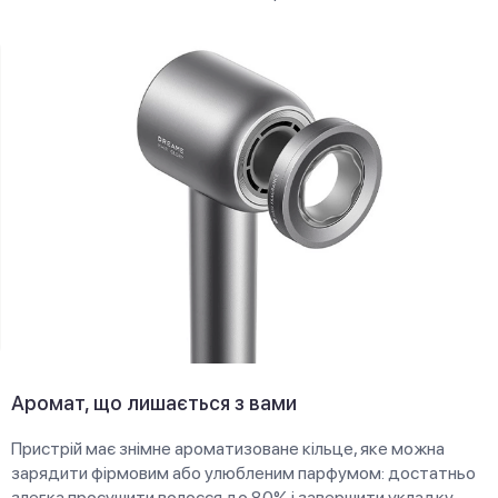
Аромат, що лишається з вами
Пристрій має знімне ароматизоване кільце, яке можна
зарядити фірмовим або улюбленим парфумом: достатньо
злегка просушити волосся до 80% і завершити укладку