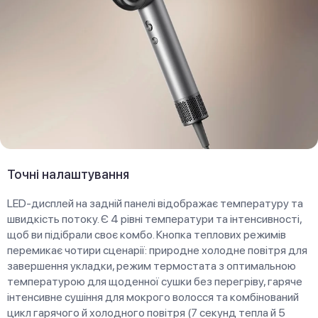
Точні налаштування
LED-дисплей на задній панелі відображає температуру та
швидкість потоку. Є 4 рівні температури та інтенсивності,
щоб ви підібрали своє комбо. Кнопка теплових режимів
перемикає чотири сценарії: природне холодне повітря для
завершення укладки, режим термостата з оптимальною
температурою для щоденної сушки без перегріву, гаряче
інтенсивне сушіння для мокрого волосся та комбінований
цикл гарячого й холодного повітря (7 секунд тепла й 5