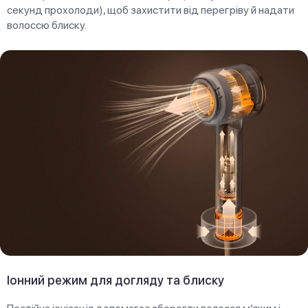
секунд прохолоди), щоб захистити від перегріву й надати
волоссю блиску.
Іонний режим для догляду та блиску