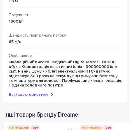
1.8 м
Потужність
1600 Вт
Швидкість повітряного потоку
65 м/с
Особливості
Інноваційний високошвидкісний Digital Motor - 110000
об/хв, Концентрація негативних іонів - 300000000 іон/
см?, Рівень шуму - 76, Інтелектуальний NTC-датчик
відстежує 300 разів на секунду підтримуючи безпечну
температуру для волосся, Парфумоване кільце, Іонізація,
Подача холодного повітря
Всі характеристики
Інші товари бренду
Dreame
ТОП ПРОДАЖІВ
-23%
ТОП ПРОДАЖІВ
-33%