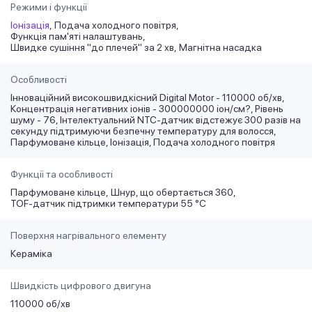
Режими і функції
Іонізація
Подача холодного повітря
Функція пам'яті налаштувань
Швидке сушіння "до плечей" за 2 хв
Магнітна насадка
Особливості
Інноваційний високошвидкісний Digital Motor - 110000 об/хв,
Концентрація негативних іонів - 300000000 іон/см?, Рівень
шуму - 76, Інтелектуальний NTC-датчик відстежує 300 разів на
секунду підтримуючи безпечну температуру для волосся,
Парфумоване кільце, Іонізація, Подача холодного повітря
Функції та особливості
Парфумоване кільце
Шнур, що обертається 360
TOF-датчик підтримки температури 55 °C
Поверхня нагрівального елементу
Кераміка
Швидкість цифрового двигуна
110000 об/хв