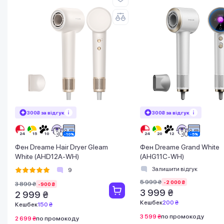
300₴ за відгук
300₴ за відгук
Фен Dreame Hair Dryer Gleam
Фен Dreame Grand White
White (AHD12A-WH)
(AHG11C-WH)
Залишити відгук
9
5 999 ₴
-2 000 ₴
3 899 ₴
-900 ₴
3 999 ₴
2 999 ₴
Кешбек
200 ₴
Кешбек
150 ₴
3 599 ₴
по промокоду
2 699 ₴
по промокоду