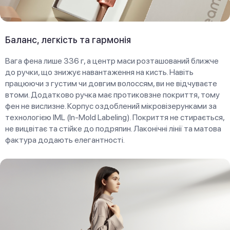
Баланс, легкість та гармонія
Вага фена лише 336 г, а центр маси розташований ближче
до ручки, що знижує навантаження на кисть. Навіть
працюючи з густим чи довгим волоссям, ви не відчуваєте
втоми. Додатково ручка має протиковзне покриття, тому
фен не вислизне. Корпус оздоблений мікровізерунками за
технологією IML (In-Mold Labeling). Покриття не стирається,
не вицвітає та стійке до подряпин. Лаконічні лінії та матова
фактура додають елегантності.