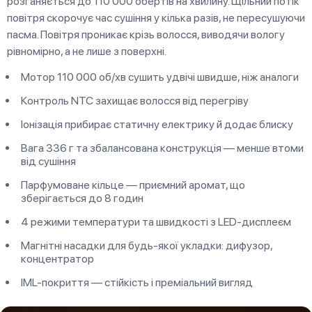
розганяється до 110 000 обертів на хвилину. Щільний потік
повітря скорочує час сушіння у кілька разів, не пересушуючи
пасма. Повітря проникає крізь волосся, виводячи вологу
рівномірно, а не лише з поверхні.
Мотор 110 000 об/хв сушить удвічі швидше, ніж аналоги
Контроль NTC захищає волосся від перегріву
Іонізація прибирає статичну електрику й додає блиску
Вага 336 г та збалансована конструкція — менше втоми
від сушіння
Парфумоване кільце — приємний аромат, що
зберігається до 8 годин
4 режими температури та швидкості з LED-дисплеєм
Магнітні насадки для будь-якої укладки: дифузор,
концентратор
IML-покриття — стійкість і преміальний вигляд