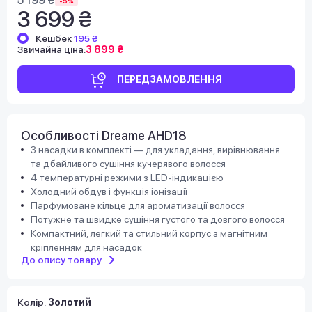
5 199 ₴
-5%
3 699 ₴
Кешбек
195 ₴
Звичайна ціна:
3 899 ₴
ПЕРЕДЗАМОВЛЕННЯ
Особливості Dreame AHD18
3 насадки в комплекті — для укладання, вирівнювання
та дбайливого сушіння кучерявого волосся
4 температурні режими з LED-індикацією
Холодний обдув і функція іонізації
Парфумоване кільце для ароматизації волосся
Потужне та швидке сушіння густого та довгого волосся
Компактний, легкий та стильний корпус з магнітним
кріпленням для насадок
До опису товару
Колір:
Золотий