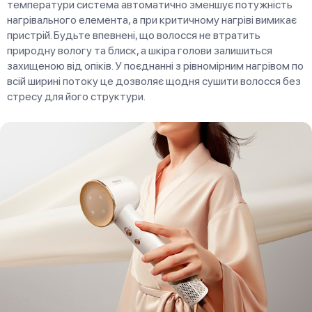
температури система автоматично зменшує потужність
нагрівального елемента, а при критичному нагріві вимикає
пристрій. Будьте впевнені, що волосся не втратить
природну вологу та блиск, а шкіра голови залишиться
захищеною від опіків. У поєднанні з рівномірним нагрівом по
всій ширині потоку це дозволяє щодня сушити волосся без
стресу для його структури.