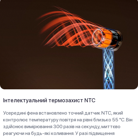
Інтелектуальний термозахист NTC
Усередині фена встановлено точний датчик NTC, який
контролює температуру повітря на рівні близько 55 °C. Він
здійснює вимірювання 300 разів на секунду, миттєво
реагуючи на будь-які коливання. У разі підвищення