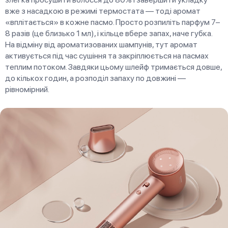
вже з насадкою в режимі термостата — тоді аромат
«вплітається» в кожне пасмо. Просто розпиліть парфум 7–
8 разів (це близько 1 мл), і кільце вбере запах, наче губка.
На відміну від ароматизованих шампунів, тут аромат
активується під час сушіння та закріплюється на пасмах
теплим потоком. Завдяки цьому шлейф тримається довше,
до кількох годин, а розподіл запаху по довжині —
рівномірний.