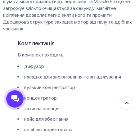
шум та може призвести до перегріву. Та Miracle Pro це не
загрожує. Фільтр очищається за секунду: магнітне
кріплення дозволяє легко зняти його та промити.
Двошарова структура захищає мотор від пилу та дрібних
частинок.
Комплектація
В комплект входить:
дифузор
насадка для вирівнювання та згладжування
вузький концентратор
концентратор
захисна есенція
кейс для зберігання
посібник користувача