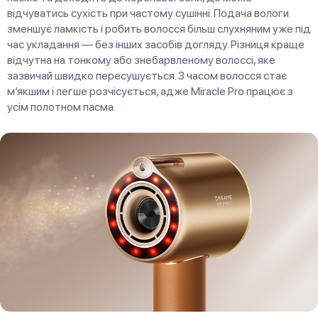
відчуватись сухість при частому сушінні. Подача вологи
зменшує ламкість і робить волосся більш слухняним уже під
час укладання — без інших засобів догляду. Різниця краще
відчутна на тонкому або знебарвленому волоссі, яке
зазвичай швидко пересушується. З часом волосся стає
м’якшим і легше розчісується, адже Miracle Pro працює з
усім полотном пасма.