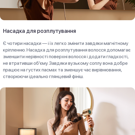
Насадка для розплутування
Є чотири насадки — і їх легко змінити завдяки магнітному
кріпленню. Насадка для розплутування волосся допомагає
зменшити нерівності поверхні волосся і додати гладкості,
не втративши об’єму. Завдяки вузькому соплу вона добре
працює на густих пасмах та зменшує час вирівнювання,
створюючи ідеально глянцевий фініш.