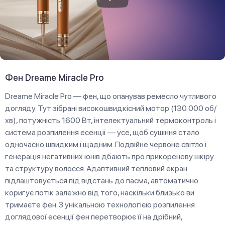
Фен Dreame Miracle Pro
Dreame Miracle Pro — фен, що опанував ремесло чутливого
догляду. Тут зібрані високошвидкісний мотор (130 000 об/
хв), потужність 1600 Вт, інтелектуальний термоконтроль і
система розпилення есенції — усе, щоб сушіння стало
одночасно швидким і щадним. Подвійне червоне світло і
генерація негативних іонів дбають про прикореневу шкіру
та структуру волосся. Адаптивний тепловий екран
підлаштовується під відстань до пасма, автоматично
коригує потік залежно від того, наскільки близько ви
тримаєте фен. З унікальною технологією розпилення
доглядової есенції фен перетворює її на дрібний,