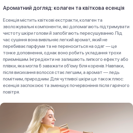
Ароматний догляд: колаген та квіткова есенція
Есенція містить квіткові екстракти, колаген та
зволожувальні компоненти, які допомагають підтримувати
чистоту шкіри голови й запобігають пересушуванню. Під
час сушіння вона вивільняє легкий аромат, який не
перебиває парфуми та не переноситься на одяг — це
тонке доповнення, однак воно робить укладання трохи
приємнішим. Інгредієнти не залишають липкого ефекту або
плівки, яка могла б заважати об’єму біля коренів. Навпаки,
після висихання волосся стає легшим, а аромат — ледь
помітним, природним. Для чутливої шкіри це також плюс:
есенція заспокоює та зменшує почервоніння після гарячого
повітря.