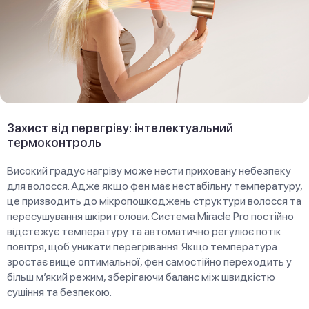
Захист від перегріву: інтелектуальний
термоконтроль
Високий градус нагріву може нести приховану небезпеку
для волосся. Адже якщо фен має нестабільну температуру,
це призводить до мікропошкоджень структури волосся та
пересушування шкіри голови. Система Miracle Pro постійно
відстежує температуру та автоматично регулює потік
повітря, щоб уникати перегрівання. Якщо температура
зростає вище оптимальної, фен самостійно переходить у
більш м’який режим, зберігаючи баланс між швидкістю
сушіння та безпекою.