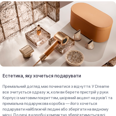
Естетика, яку хочеться подарувати
Преміальний догляд має починатися з відчуття. У Dreame
все зчитується одразу ж, коли ви берете пристрій у руки.
Корпус із матовим покриттям, шкіряний акцент на руків’ї та
преміальна подарункова коробка — його хочеться
подарувати найближчій людині або зберігати на видному
місці. До речі, в коробці компактно зберігатимуться всі