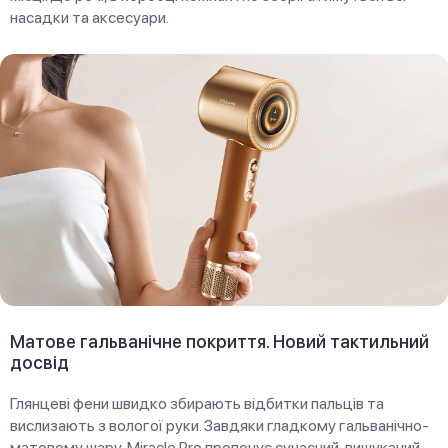
насадки та аксесуари.
Матове гальванічне покриття. Новий тактильний
досвід
Глянцеві фени швидко збирають відбитки пальців та
вислизають з вологої руки. Завдяки гладкому гальванічно-
матовому шару, Miracle Pro пропонує сучасний, вишуканий