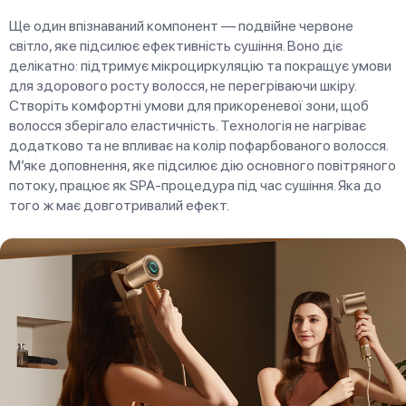
Ще один впізнаваний компонент — подвійне червоне
світло, яке підсилює ефективність сушіння. Воно діє
делікатно: підтримує мікроциркуляцію та покращує умови
для здорового росту волосся, не перегріваючи шкіру.
Створіть комфортні умови для прикореневої зони, щоб
волосся зберігало еластичність. Технологія не нагріває
додатково та не впливає на колір пофарбованого волосся.
М’яке доповнення, яке підсилює дію основного повітряного
потоку, працює як SPA-процедура під час сушіння. Яка до
того ж має довготривалий ефект.