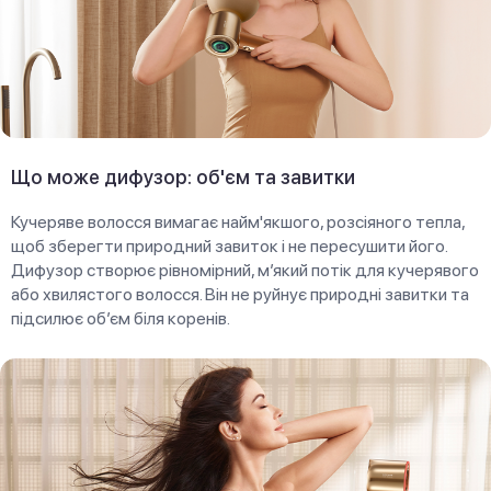
Що може дифузор: об'єм та завитки
Кучеряве волосся вимагає найм'якшого, розсіяного тепла,
щоб зберегти природний завиток і не пересушити його.
Дифузор створює рівномірний, м’який потік для кучерявого
або хвилястого волосся. Він не руйнує природні завитки та
підсилює об’єм біля коренів.