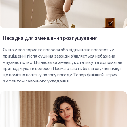
Насадка для зменшення розпушування
Якщо у вас пористе волосся або підвищена вологість у
приміщенні, після сушіння завжди з'являється небажана
«пухнастість». Ця насадка зменшує статику та допомагає
пригладжувати волосся. Пасма стають більш слухняними, і
це помітно навіть у вологу погоду. Тепер фінішний штрих —
з ефектом салонного укладання.