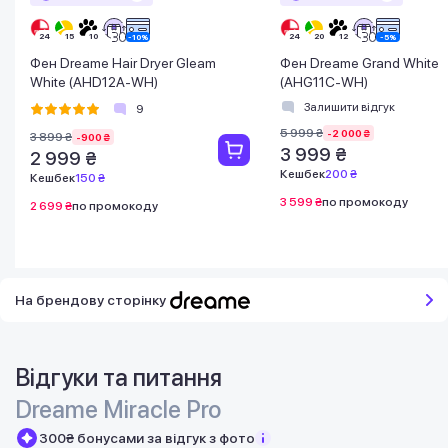
Фен Dreame Hair Dryer Gleam
Фен Dreame Grand White
White (AHD12A-WH)
(AHG11C-WH)
Залишити відгук
9
5 999 ₴
-2 000 ₴
3 899 ₴
-900 ₴
3 999 ₴
2 999 ₴
Кешбек
200 ₴
Кешбек
150 ₴
3 599 ₴
по промокоду
2 699 ₴
по промокоду
На брендову сторінку
Відгуки та питання
Dreame Miracle Pro
300₴ бонусами за відгук з фото