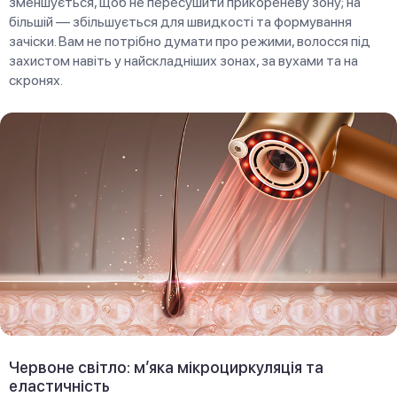
зменшується, щоб не пересушити прикореневу зону; на
більшій — збільшується для швидкості та формування
зачіски. Вам не потрібно думати про режими, волосся під
захистом навіть у найскладніших зонах, за вухами та на
скронях.
Червоне світло: м’яка мікроциркуляція та
еластичність