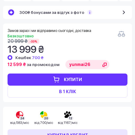
300₴ бонусами за відгук з фото
Замов зараз і ми відправимо сьогодні, доставка
Безкоштовно
20 999 ₴
-33%
13 999 ₴
Кешбек
700 ₴
12 599 ₴
за промокодом
КУПИТИ
В 1 КЛІК
24
20
12
від
583/міс
від
700/міс
від
1167/міс