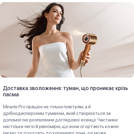
Доставка зволоження: туман, що проникає крізь
пасма
Miracle Pro працює не тільки повітрям, а й
дрібнодисперсним туманом, який створюється за
допомогою розпилення доглядової есенції. Частинки
настільки легкі й рівномірні, що вони огортають кожне
пасмо та доходять до кореневої зони, де може