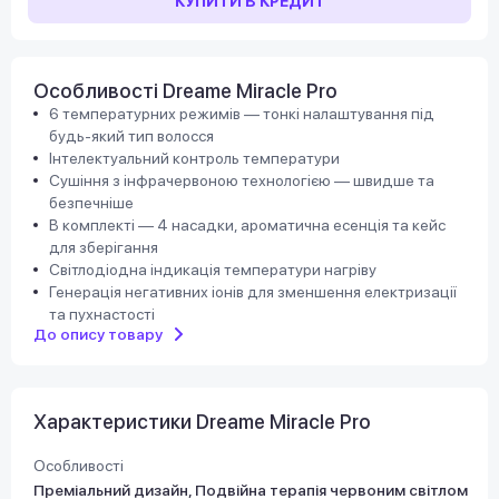
КУПИТИ В КРЕДИТ
Особливості Dreame Miracle Pro
6 температурних режимів — тонкі налаштування під
будь-який тип волосся
Інтелектуальний контроль температури
Сушіння з інфрачервоною технологією — швидше та
безпечніше
В комплекті — 4 насадки, ароматична есенція та кейс
для зберігання
Світлодіодна індикація температури нагріву
Генерація негативних іонів для зменшення електризації
та пухнастості
До опису товару
Характеристики Dreame Miracle Pro
Особливості
Преміальний дизайн, Подвійна терапія червоним світлом