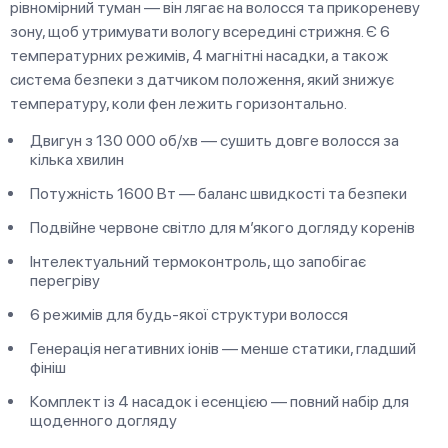
рівномірний туман — він лягає на волосся та прикореневу
зону, щоб утримувати вологу всередині стрижня. Є 6
температурних режимів, 4 магнітні насадки, а також
система безпеки з датчиком положення, який знижує
температуру, коли фен лежить горизонтально.
Двигун з 130 000 об/хв — сушить довге волосся за
кілька хвилин
Потужність 1600 Вт — баланс швидкості та безпеки
Подвійне червоне світло для м’якого догляду коренів
Інтелектуальний термоконтроль, що запобігає
перегріву
6 режимів для будь-якої структури волосся
Генерація негативних іонів — менше статики, гладший
фініш
Комплект із 4 насадок і есенцією — повний набір для
щоденного догляду