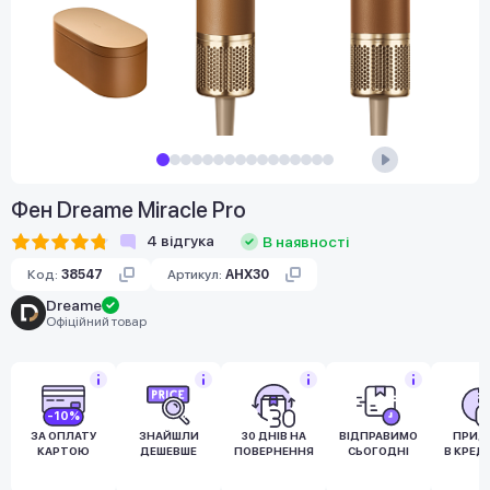
Фен Dreame Miracle Pro
4
відгука
В наявності
Код:
38547
Артикул:
AHX30
Dreame
Офіційний товар
-10%
ЗА ОПЛАТУ
ЗНАЙШЛИ
30 ДНІВ НА
ВІДПРАВИМО
ПРИД
КАРТОЮ
ДЕШЕВШЕ
ПОВЕРНЕННЯ
СЬОГОДНІ
В КРЕД