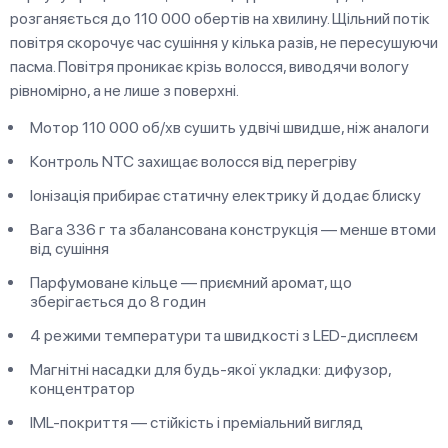
розганяється до 110 000 обертів на хвилину. Щільний потік
повітря скорочує час сушіння у кілька разів, не пересушуючи
пасма. Повітря проникає крізь волосся, виводячи вологу
рівномірно, а не лише з поверхні.
Мотор 110 000 об/хв сушить удвічі швидше, ніж аналоги
Контроль NTC захищає волосся від перегріву
Іонізація прибирає статичну електрику й додає блиску
Вага 336 г та збалансована конструкція — менше втоми
від сушіння
Парфумоване кільце — приємний аромат, що
зберігається до 8 годин
4 режими температури та швидкості з LED-дисплеєм
Магнітні насадки для будь-якої укладки: дифузор,
концентратор
IML-покриття — стійкість і преміальний вигляд