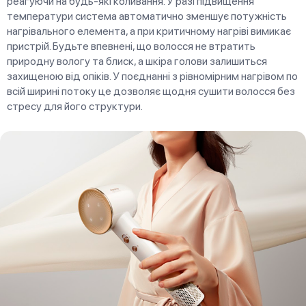
реагуючи на будь-які коливання. У разі підвищення
температури система автоматично зменшує потужність
нагрівального елемента, а при критичному нагріві вимикає
пристрій. Будьте впевнені, що волосся не втратить
природну вологу та блиск, а шкіра голови залишиться
захищеною від опіків. У поєднанні з рівномірним нагрівом по
всій ширині потоку це дозволяє щодня сушити волосся без
стресу для його структури.