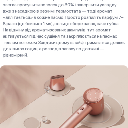
злегка просушити волосся до 80% і завершити укладку
вже з насадкою в режимі термостата — тоді аромат
«вплітається» в кожне пасмо. Просто розпиліть парфум 7–
8 разів (це близько 1 мл), і кільце вбере запах, наче губка.
На відміну від ароматизованих шампунів, тут аромат
активується під час сушіння та закріплюється на пасмах
теплим потоком. Завдяки цьому шлейф тримається довше,
до кількох годин, а розподіл запаху по довжині —
рівномірний.