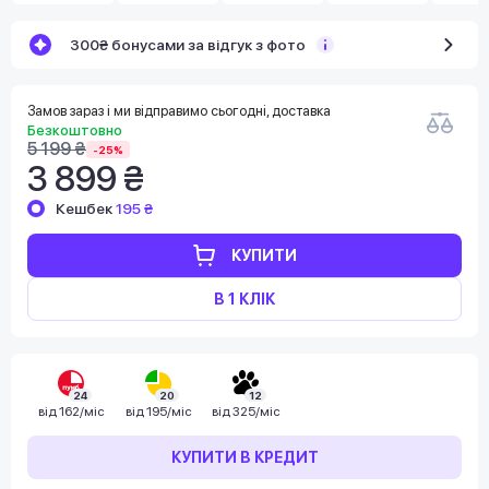
300₴ бонусами за відгук з фото
Замов зараз і ми відправимо сьогодні, доставка
Безкоштовно
5 199 ₴
-25%
3 899 ₴
Кешбек
195 ₴
КУПИТИ
В 1 КЛІК
24
20
12
від
162/міс
від
195/міс
від
325/міс
КУПИТИ В КРЕДИТ