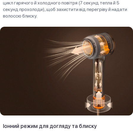
цикл гарячого й холодного повітря (7 секунд тепла й 5
секунд прохолоди), щоб захистити від перегріву й надати
волоссю блиску.
Іонний режим для догляду та блиску