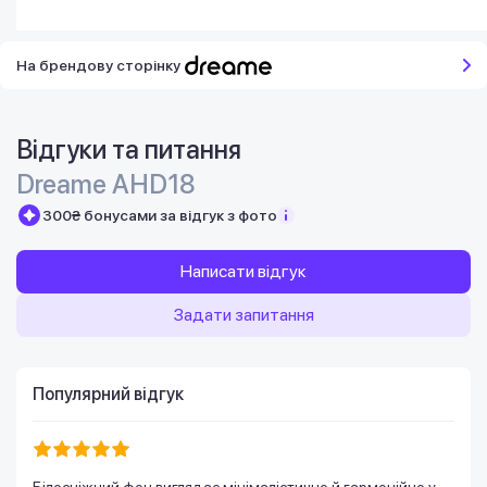
На брендову сторінку
Відгуки та питання
Dreame AHD18
300₴ бонусами за відгук з фото
Написати відгук
Задати запитання
Популярний відгук
Білосніжний фен виглядає мінімалістично й гармонійно у