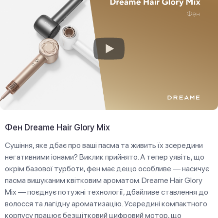
Фен Dreame Hair Glory Mix
Сушіння, яке дбає про ваші пасма та живить їх зсередини
негативними іонами? Виклик прийнято. А тепер уявіть, що
окрім базової турботи, фен має дещо особливе — насичує
пасма вишуканим квітковим ароматом. Dreame Hair Glory
Mix — поєднує потужні технології, дбайливе ставлення до
волосся та лагідну ароматизацію. Усередині компактного
корпусу працює безщітковий цифровий мотор, що