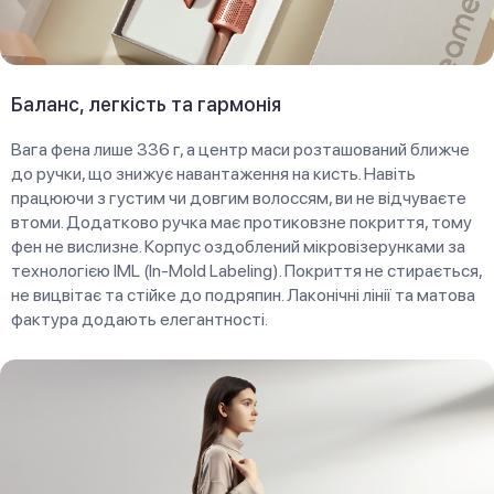
Баланс, легкість та гармонія
Вага фена лише 336 г, а центр маси розташований ближче
до ручки, що знижує навантаження на кисть. Навіть
працюючи з густим чи довгим волоссям, ви не відчуваєте
втоми. Додатково ручка має протиковзне покриття, тому
фен не вислизне. Корпус оздоблений мікровізерунками за
технологією IML (In-Mold Labeling). Покриття не стирається,
не вицвітає та стійке до подряпин. Лаконічні лінії та матова
фактура додають елегантності.