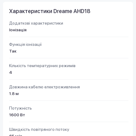
Характеристики Dreame AHD18
Додаткові характеристики
Іонізація
Функція іонізації
Так
Кількість температурних режимів
4
Довжина кабелю електроживлення
1.8 м
Потужність
1600 Вт
Швидкість повітряного потоку
65 м/с