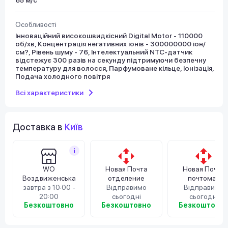
Особливості
Інноваційний високошвидкісний Digital Motor - 110000
об/хв, Концентрація негативних іонів - 300000000 іон/
см?, Рівень шуму - 76, Інтелектуальний NTC-датчик
відстежує 300 разів на секунду підтримуючи безпечну
температуру для волосся, Парфумоване кільце, Іонізація,
Подача холодного повітря
Всі характеристики
Доставка в
Київ
WO
Новая Почта
Новая Почта
Воздвиженська
отделение
почтомат
завтра з 10:00 -
Відправимо
Відправимо
20:00
сьогодні
сьогодні
Безкоштовно
Безкоштовно
Безкоштовн