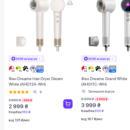
300₴ за відгук
300₴ за відгук
Фен Dreame Hair Dryer Gleam
Фен Dreame Grand White
White (AHD12A-WH)
(AHG11C-WH)
Залишити відгук
9
5 999 ₴
-2 000 ₴
3 899 ₴
-900 ₴
3 999 ₴
2 999 ₴
Кешбек
200 ₴
Кешбек
150 ₴
від 167 ₴/міс
від 125 ₴/міс