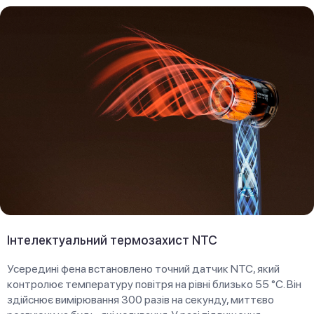
Інтелектуальний термозахист NTC
Усередині фена встановлено точний датчик NTC, який
контролює температуру повітря на рівні близько 55 °C. Він
здійснює вимірювання 300 разів на секунду, миттєво