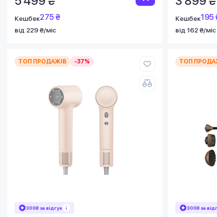
5 499 ₴
3 899 ₴
275 ₴
195 
Кешбек
Кешбек
від 229 ₴/міс
від 162 ₴/міс
ТОП ПРОДАЖІВ
-37%
ТОП ПРОДА
300₴ за відгук
300₴ за від