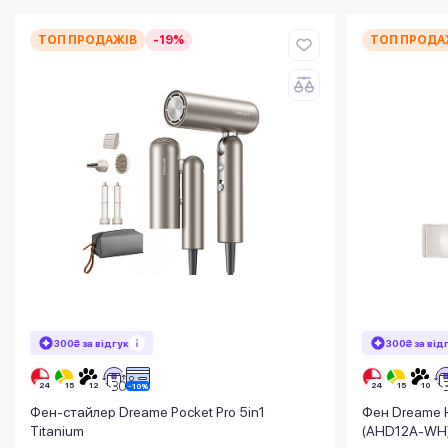
ТОП ПРОДАЖІВ
-19%
ТОП ПРОДА
300₴ за відгук
300₴ за від
Фен-стайлер Dreame Pocket Pro 5in1
Фен Dreame H
Titanium
(AHD12A-WH