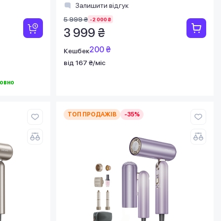
Залишити відгук
5 999 ₴
-2 000 ₴
3 999 ₴
200 ₴
Кешбек
від 167 ₴/міс
овно
ТОП ПРОДАЖІВ
-35%