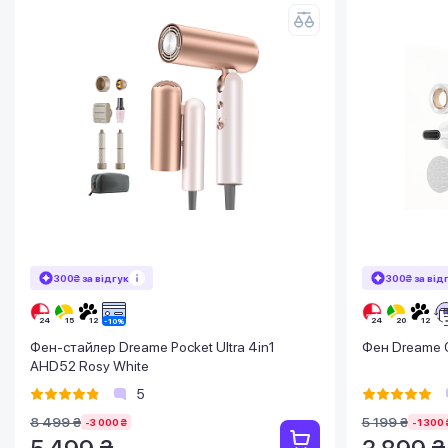
300₴ за відгук
300₴ за від
Фен-стайлер Dreame Pocket Ultra 4in1
Фен Dreame G
AHD52 Rosy White
5
8 499 ₴
5 199 ₴
-3 000 ₴
-1 300 