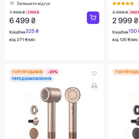
Залишити відгук
7 999 ₴
3 899 ₴
-1 500 ₴
-900 
6 499 ₴
2 999 ₴
325 ₴
150 
Кешбек
Кешбек
від 271 ₴/міс
від 125 ₴/міс
ТОП ПРОДАЖІВ
-25%
ТОП ПРОДА
ПЕРЕДЗАМОВЛЕННЯ