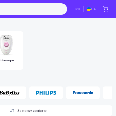
RU
UA
Епілятори
За популярністю