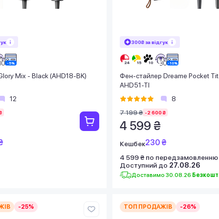
гук
300₴ за відгук
lory Mix - Black (AHD18-BK)
Фен-стайлер Dreame Pocket Ti
AHD51-TI
12
8
7 199 ₴
₴
-2 600 ₴
4 599 ₴
₴
230 ₴
Кешбек
4 599 ₴ по передзамовленню
Доступний до
27.08.26
Доставимо 30.08.26
Безкошт
ЖІВ
-25%
ТОП ПРОДАЖІВ
-26%