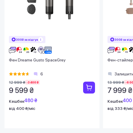
300₴ за відгук
300₴ за від
Фен Dreame Gusto SpaceGrey
Фен-стайлер 
6
Залишити
12 999 ₴
13 999 ₴
-3 400 ₴
-6 0
9 599 ₴
7 999 ₴
480 ₴
400
Кешбек
Кешбек
від 400 ₴/міс
від 333 ₴/мі