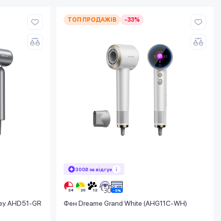
ТОП ПРОДАЖІВ
-33%
300₴ за відгук
rey AHD51-GR
Фен Dreame Grand White (AHG11C-WH)