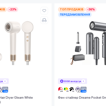
ЖІВ
-23%
ТОП ПРОДАЖІВ
-36%
ПЕРЕДЗАМОВЛЕННЯ
гук
300₴ за відгук
air Dryer Gleam White
Фен-стайлер Dreame Pocket G
)