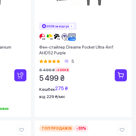
300₴ за відгук
tanium
Фен-стайлер Dreame Pocket Ultra 4in1
AHD52 Purple
5
8 499 ₴
-3 000 ₴
5 499 ₴
275 ₴
Кешбек
від 229 ₴/міс
овно
ТОП ПРОДАЖІВ
-33%