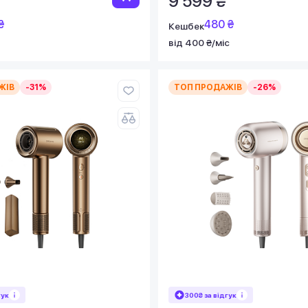
9 599 ₴
₴
480 ₴
Кешбек
від 400 ₴/міс
ЖІВ
-31%
ТОП ПРОДАЖІВ
-26%
гук
300₴ за відгук