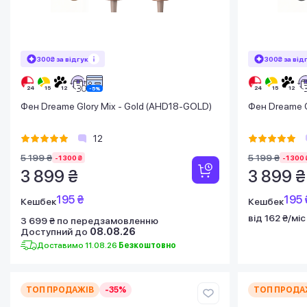
300₴ за відгук
300₴ за від
Фен Dreame Glory Mix - Gold (AHD18-GOLD)
Фен Dreame G
12
5 199 ₴
5 199 ₴
-1 300 ₴
-1 300 
3 899 ₴
3 899 ₴
195 ₴
195 
Кешбек
Кешбек
від 162 ₴/міс
3 699 ₴ по передзамовленню
Доступний до
08.08.26
Доставимо 11.08.26
Безкоштовно
ТОП ПРОДАЖІВ
-35%
ТОП ПРОДА