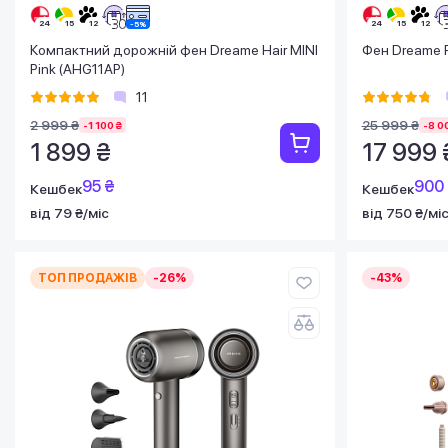
Компактний дорожній фен Dreame Hair MINI
Фен Dreame P
Pink (AHG11AP)
11
2 999 ₴
25 999 ₴
-1 100 ₴
-8 0
1 899 ₴
17 999 
95 ₴
900
Кешбек
Кешбек
від 79 ₴/міс
від 750 ₴/мі
ТОП ПРОДАЖІВ
-26%
-43%