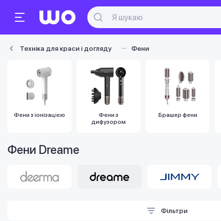
Техніка для краси і догляду
Фени
Фени з іонізацією
Фени з
Брашер фени
дифузором
Фени Dreame
Фільтри