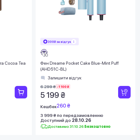
300₴ за відгук
ra Cocoa Tea
Фен Dreame Pocket Cake Blue-Mint Puff
(AHD51C-BL)
Залишити відгук
6 299 ₴
-1 100 ₴
5 199 ₴
260 ₴
Кешбек
3 999 ₴ по передзамовленню
Доступний до
28.10.26
Доставимо 31.10.26
Безкоштовно