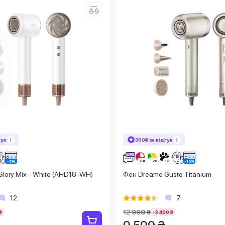
гук
300₴ за відгук
lory Mix - White (AHD18-WH)
Фен Dreame Gusto Titanium
12
7
12 999 ₴
₴
-3 400 ₴