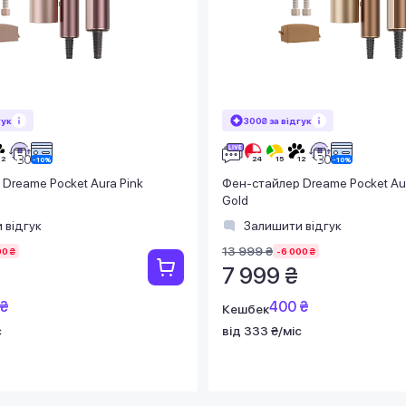
гук
300₴ за відгук
Dreame Pocket Aura Pink
Фен-стайлер Dreame Pocket Au
Gold
 відгук
Залишити відгук
13 999 ₴
00 ₴
-6 000 ₴
7 999 ₴
 ₴
400 ₴
Кешбек
с
від 333 ₴/міс