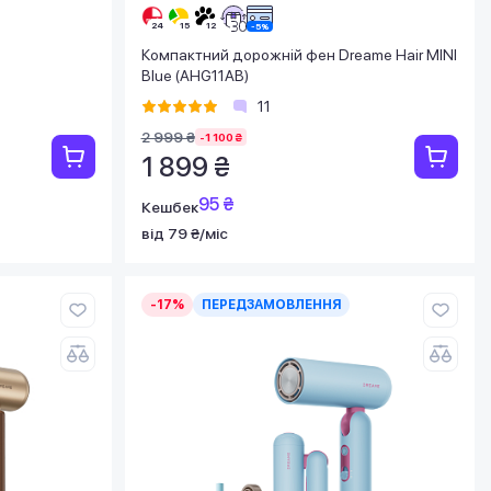
Компактний дорожній фен Dreame Hair MINI
Blue (AHG11AB)
11
2 999 ₴
-1 100 ₴
1 899 ₴
95 ₴
Кешбек
від 79 ₴/міс
-17%
ПЕРЕДЗАМОВЛЕННЯ