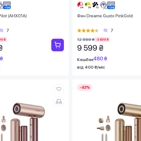
ilot (AHX01A)
Фен Dreame Gusto PinkGold
7
7
12 999 ₴
00 ₴
-3 400 ₴
₴
9 599 ₴
 ₴
480 ₴
Кешбек
с
від 400 ₴/міс
-43%