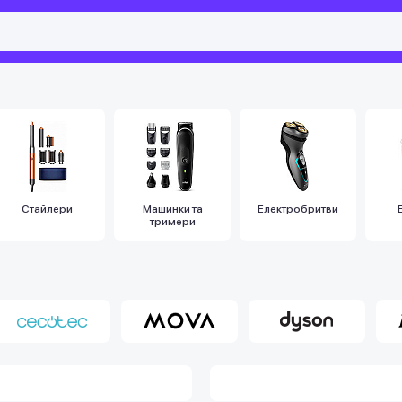
Стайлери
Машинки та
Електробритви
тримери