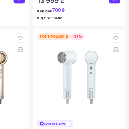
13 999 ₴
700 ₴
Кешбек
від 583 ₴/міс
ТОП ПРОДАЖІВ
-37%
300₴ за відгук