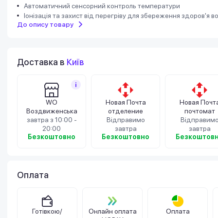
Автоматичний сенсорний контроль температури
Іонізація та захист від перегріву для збереження здоров'я в
До опису товару
Доставка в
Київ
WO
Новая Почта
Новая Почт
Воздвиженська
отделение
почтомат
завтра з 10:00 -
Відправимо
Відправим
20:00
завтра
завтра
Безкоштовно
Безкоштовно
Безкоштов
Оплата
Готівкою/
Онлайн оплата
Оплата