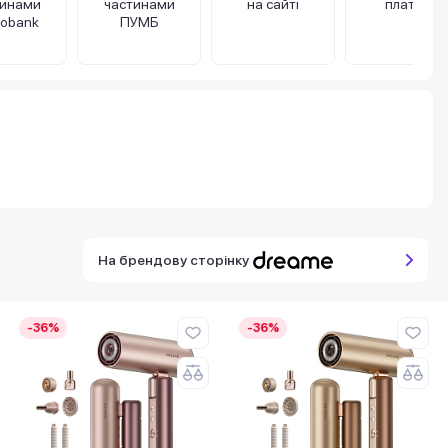
тинами
частинами
на сайті
платіж
obank
ПУМБ
На брендову сторінку
-36%
-36%