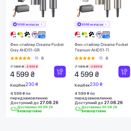
300₴ за відгук
300₴ за відгук
Фен-стайлер Dreame Pocket
Фен-стайлер Dreame Pocket
Grey AHD51-GR
Titanium AHD51-TI
8
8
7 199 ₴
7 199 ₴
-2 600 ₴
-2 600 ₴
4 599 ₴
4 599 ₴
230 ₴
230 ₴
Кешбек
Кешбек
4 599 ₴ по
4 599 ₴ по
передзамовленню
передзамовленню
Доступний до
27.08.26
Доступний до
27.08.26
Доставимо 30.08.26
Доставимо 30.08.26
Безкоштовно
Безкоштовно