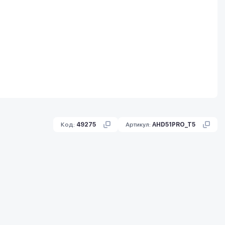
Код:
49275
Артикул:
AHD51PRO_T5