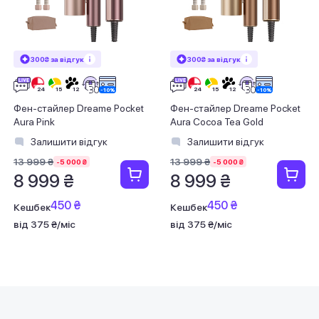
300₴ за відгук
300₴ за відгук
Фен-стайлер Dreame Pocket
Фен-стайлер Dreame Pocket
Aura Pink
Aura Cocoa Tea Gold
Залишити відгук
Залишити відгук
13 999 ₴
13 999 ₴
-5 000 ₴
-5 000 ₴
8 999 ₴
8 999 ₴
450 ₴
450 ₴
Кешбек
Кешбек
від 375 ₴/міс
від 375 ₴/міс