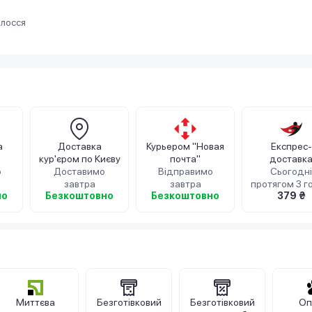
олосся
а
Доставка
Курьером "Новая
Експрес-
кур'єром по Києву
почта"
доставк
о
Доставимо
Відправимо
кур'єром iP
Сьогодні
завтра
завтра
протягом 3 г
но
Безкоштовно
Безкоштовно
379 ₴
Миттєва
Безготівковий
Безготівковий
Оп