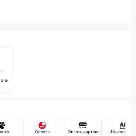
а
OST
один
лата
Оплата
Оплата картою
Накладений