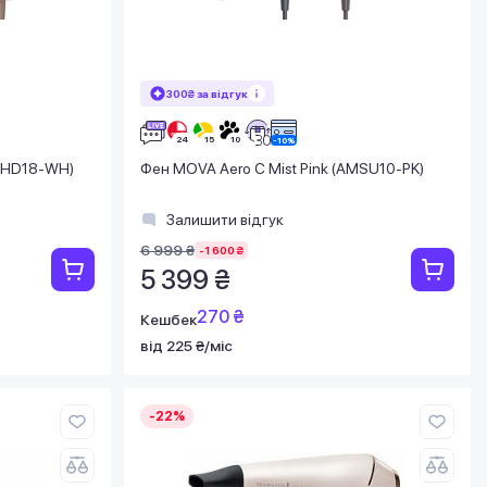
300₴ за відгук
(AHD18-WH)
Фен MOVA Aero C Mist Pink (AMSU10-PK)
Залишити відгук
6 999 ₴
-1 600 ₴
5 399 ₴
270 ₴
Кешбек
від 225 ₴/міс
-22%