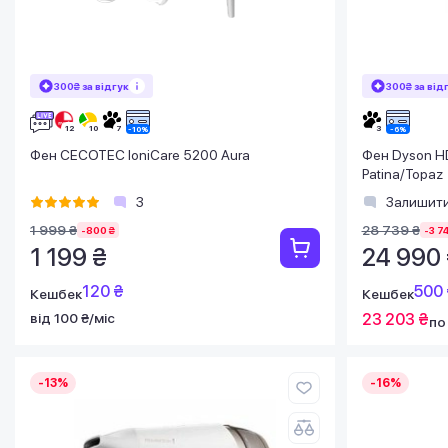
300₴ за відгук
300₴ за від
Фен CECOTEC IoniCare 5200 Aura
Фен Dyson HD
Patina/Topaz
3
Залишити
1 999 ₴
28 739 ₴
-800 ₴
-3 7
1 199 ₴
24 990
120 ₴
500 
Кешбек
Кешбек
від 100 ₴/міс
23 203 ₴
по
-13%
-16%