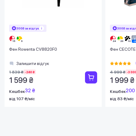
300₴ за відгук
300₴ за від
Фен Rowenta CV8820F0
Фен CECOTEC
Залишити відгук
1 839 ₴
4 999 ₴
-240 ₴
-3 000
1 599 ₴
1 999 ₴
32 ₴
200
Кешбек
Кешбек
від 107 ₴/міс
від 83 ₴/міс