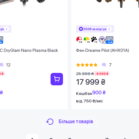
гук
300₴ за відгук
 DryGlam Nano Plasma Black
Фен Dreame Pilot (AHX01A)
12
7
25 999 ₴
 ₴
-8 000 ₴
17 999 ₴
 ₴
900 ₴
Кешбек
від 750 ₴/міс
Більше товарів