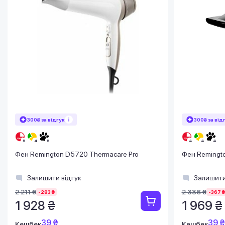
300₴ за відгук
300₴ за від
Фен Remington D5720 Thermacare Pro
Фен Remingto
Залишити відгук
Залишити
2 211 ₴
2 336 ₴
-283 ₴
-367 ₴
1 928 ₴
1 969 ₴
39 ₴
39 ₴
Кешбек
Кешбек