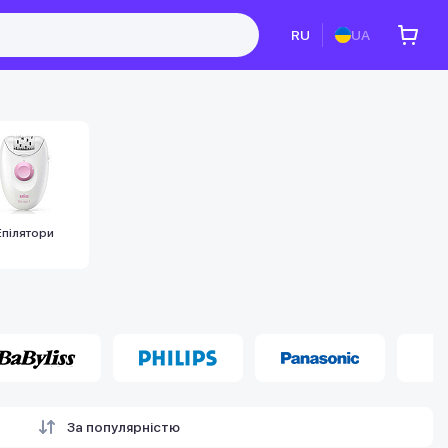
RU
UA
Епілятори
За популярністю