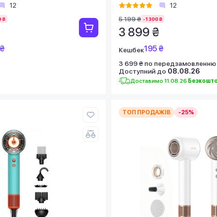
12
12
5 199 ₴
 ₴
-1 300 ₴
3 899 ₴
 ₴
195 ₴
Кешбек
3 699 ₴ по передзамовленню
Доступний до
08.08.26
Доставимо 11.08.26
Безкошт
ТОП ПРОДАЖІВ
-25%