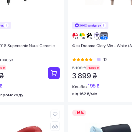
гук
300₴ за відгук
16 Supersonic Nural Ceramic
Фен Dreame Glory Mix - White 
 відгук
12
5 199 ₴
49 ₴
-1 300 ₴
 ₴
3 899 ₴
₴
195 ₴
Кешбек
від 162 ₴/міс
 промокоду
-16%