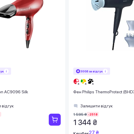
гук
300₴ за відгук
n AC9096 Silk
Фен Philips ThermoProtect (BH
 відгук
Залишити відгук
1 595 ₴
-251 ₴
1 344 ₴
27 ₴
Кешбек