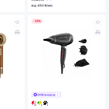
від 450 ₴/міс
-13%
300₴ за відгук