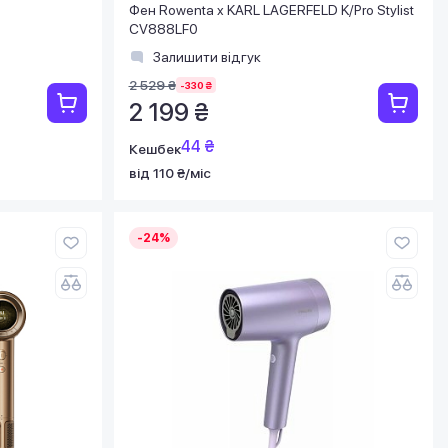
Фен Rowenta x KARL LAGERFELD K/Pro Stylist
CV888LF0
Залишити відгук
2 529 ₴
-330 ₴
2 199 ₴
44 ₴
Кешбек
від 110 ₴/міс
-24%