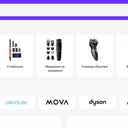
Стайлери
Машинки та
Електробритви
тримери