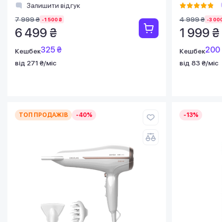
Залишити відгук
7 999 ₴
4 999 ₴
-1 500 ₴
-3 000
6 499 ₴
1 999 ₴
325 ₴
200
Кешбек
Кешбек
від 271 ₴/міс
від 83 ₴/міс
ТОП ПРОДАЖІВ
-40%
-13%