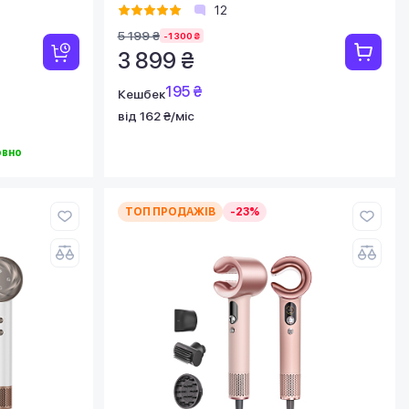
12
5 199 ₴
-1 300 ₴
3 899 ₴
195 ₴
Кешбек
від 162 ₴/міс
овно
ТОП ПРОДАЖІВ
-23%