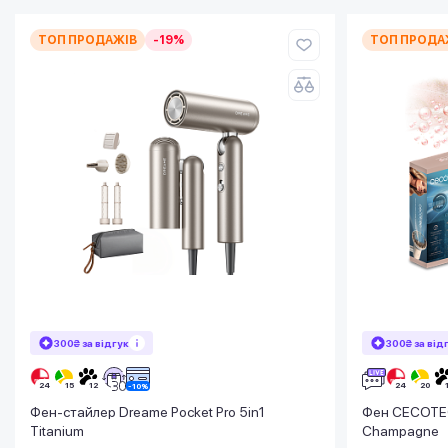
ТОП ПРОДАЖІВ
-19%
ТОП ПРОДА
300₴ за відгук
300₴ за від
Фен-стайлер Dreame Pocket Pro 5in1
Фен CECOTEC
Titanium
Champagne