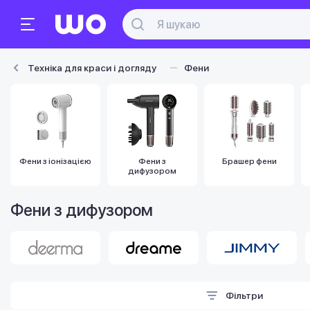
Техніка для краси і догляду
Фени
Фени з іонізацією
Фени з
Брашер фени
дифузором
Фени з дифузором
Фільтри