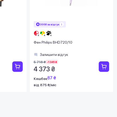
300₴ за відгук
Фен Philips BHD720/10
Залишити відгук
5 718 ₴
-1 345 ₴
4 373 ₴
87 ₴
Кешбек
від 875 ₴/міс