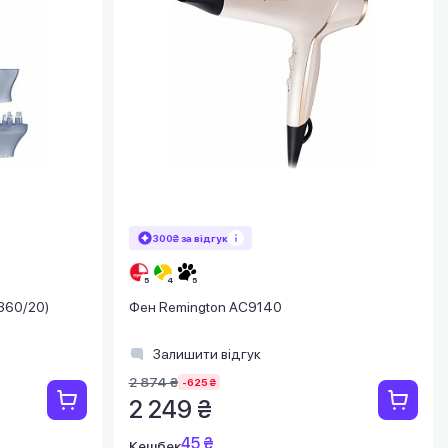
300₴ за відгук
D360/20)
Фен Remington AC9140
Залишити відгук
2 874 ₴
-625 ₴
2 249 ₴
45 ₴
Кешбек