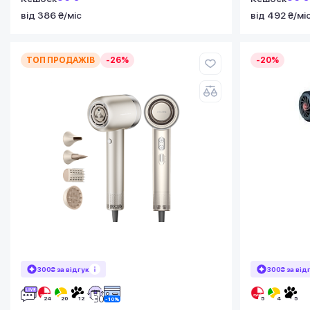
від 386 ₴/міс
від 492 ₴/мі
ТОП ПРОДАЖІВ
-26%
-20%
300₴ за відгук
300₴ за від