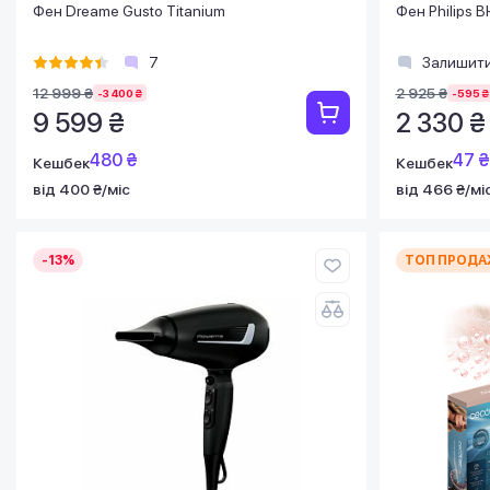
Фен Dreame Gusto Titanium
Фен Philips 
7
Залишити
12 999 ₴
2 925 ₴
-3 400 ₴
-595 ₴
9 599 ₴
2 330 ₴
480 ₴
47 ₴
Кешбек
Кешбек
від 400 ₴/міс
від 466 ₴/мі
-13%
ТОП ПРОДА