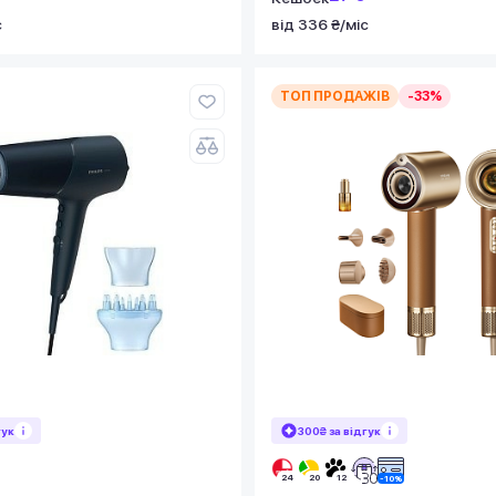
с
від 336 ₴/міс
ТОП ПРОДАЖІВ
-33%
гук
300₴ за відгук