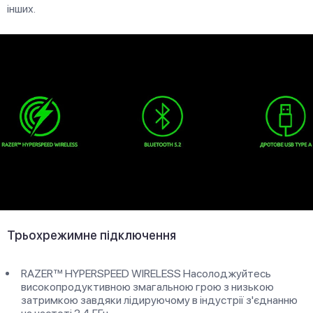
інших.
Трьохрежимне підключення
RAZER™ HYPERSPEED WIRELESS Насолоджуйтесь
високопродуктивною змагальною грою з низькою
затримкою завдяки лідируючому в індустрії з'єднанню