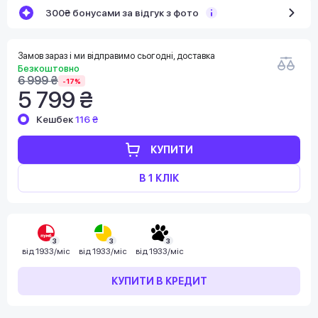
300₴ бонусами за відгук з фото
Замов зараз і ми відправимо сьогодні, доставка
Безкоштовно
6 999 ₴
-17%
5 799 ₴
Кешбек
116 ₴
КУПИТИ
В 1 КЛІК
3
3
3
від
1933/міс
від
1933/міс
від
1933/міс
КУПИТИ В КРЕДИТ