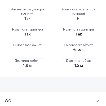
Наявність регулятора
Наявність регулятора
гучності
гучності
Так
Ні
Наявність гарнітури
Наявність гарнітури
Так
Так
Пиловологозахист
Пиловологозахист
-
Немає
Довжина кабеля
Довжина кабеля
1.8 м
1.2 м
WO