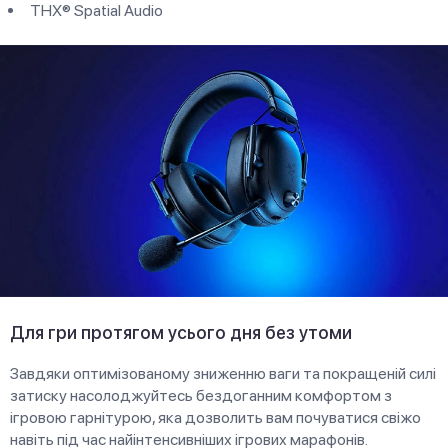
THX® Spatial Audio
Для гри протягом усього дня без утоми
Завдяки оптимізованому зниженню ваги та покращеній силі
затиску насолоджуйтесь бездоганним комфортом з
ігровою гарнітурою, яка дозволить вам почуватися свіжо
навіть під час найінтенсивніших ігрових марафонів.