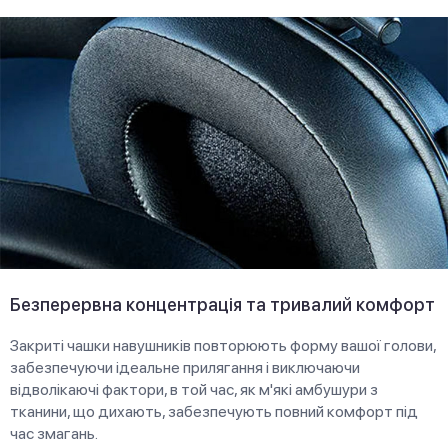
Безперервна концентрація та тривалий комфорт
Закриті чашки навушників повторюють форму вашої голови,
забезпечуючи ідеальне прилягання і виключаючи
відволікаючі фактори, в той час, як м'які амбушури з
тканини, що дихають, забезпечують повний комфорт під
час змагань.