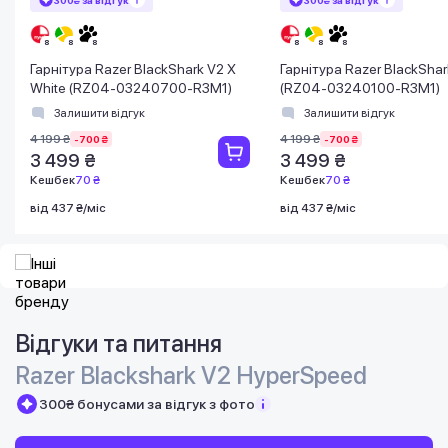
300₴ за відгук
300₴ за відгук
Гарнітура Razer BlackShark V2 X
Гарнітура Razer BlackShar
White (RZ04-03240700-R3M1)
(RZ04-03240100-R3M1)
Залишити відгук
Залишити відгук
4 199 ₴
4 199 ₴
-700 ₴
-700 ₴
3 499 ₴
3 499 ₴
Кешбек
70 ₴
Кешбек
70 ₴
від 437 ₴/міс
від 437 ₴/міс
Відгуки та питання
Razer Blackshark V2 HyperSpeed
300₴ бонусами за відгук з фото