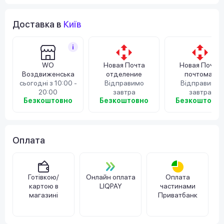
Доставка в
Київ
WO
Новая Почта
Новая Почта
Воздвиженська
отделение
почтомат
сьогодні з 10:00 -
Відправимо
Відправимо
20:00
завтра
завтра
Безкоштовно
Безкоштовно
Безкоштовн
Оплата
Готівкою/
Онлайн оплата
Оплата
картою в
LIQPAY
частинами
магазині
Приватбанк