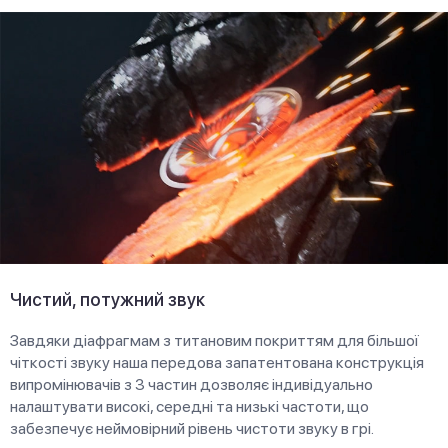
Чистий, потужний звук
Завдяки діафрагмам з титановим покриттям для більшої
чіткості звуку наша передова запатентована конструкція
випромінювачів з 3 частин дозволяє індивідуально
налаштувати високі, середні та низькі частоти, що
забезпечує неймовірний рівень чистоти звуку в грі.