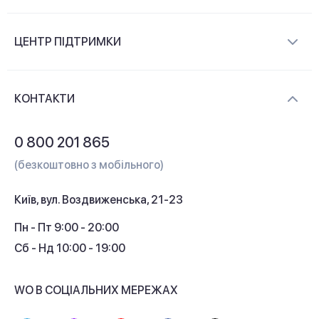
Про компанію
ЦЕНТР ПІДТРИМКИ
Новини та відеоогляди
Доставка і оплата
Контакти
КОНТАКТИ
Обмін і повернення
Питання та відповіді
0 800 201 865
Гарантія та сервіс
(безкоштовно з мобільного)
Кредит
Київ, вул. Воздвиженська, 21-23
Кешбек
Пн - Пт 9:00 - 20:00
Сб - Нд 10:00 - 19:00
WO В СОЦІАЛЬНИХ МЕРЕЖАХ