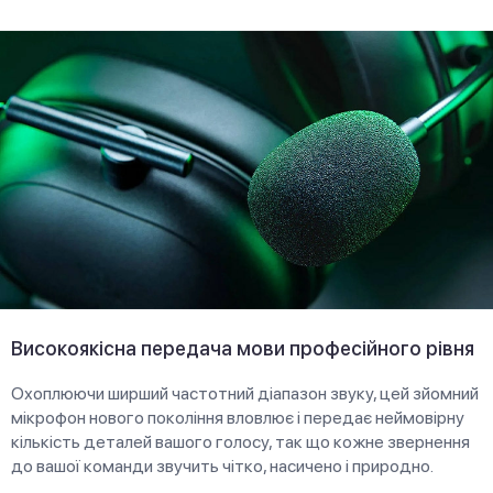
Високоякісна передача мови професійного рівня
Охоплюючи ширший частотний діапазон звуку, цей зйомний
мікрофон нового покоління вловлює і передає неймовірну
кількість деталей вашого голосу, так що кожне звернення
до вашої команди звучить чітко, насичено і природно.