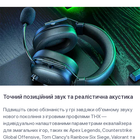
Точний позиційний звук та реалістична акустика
Підвищіть свою обізнаність у грі завдяки об'ємному звуку
нового покоління з ігровими профілями THX —
індивідуально налаштованими параметрами еквалайзера
для змагальних ігор, таких як Apex Legends, Counterstrike:
Global Offensive, Tom Clancy's Rainbow Six Siege, Valorant та