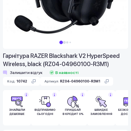
Гарнітура RAZER Blackshark V2 HyperSpeed
Wireless, black (RZ04-04960100-R3M1)
Залишити відгук
В наявності
Код:
10742
Артикул:
RZ04-04960100-R3M1
ЗНАЙШЛИ
ВІДПРАВИМО
ПРИДБАЙ
ШВИДКЕ
БЕЗКО
ДЕШЕВШЕ
СЬОГОДНІ
В КРЕДИТ 0%
ЗАМОВЛЕННЯ
ДОСТ