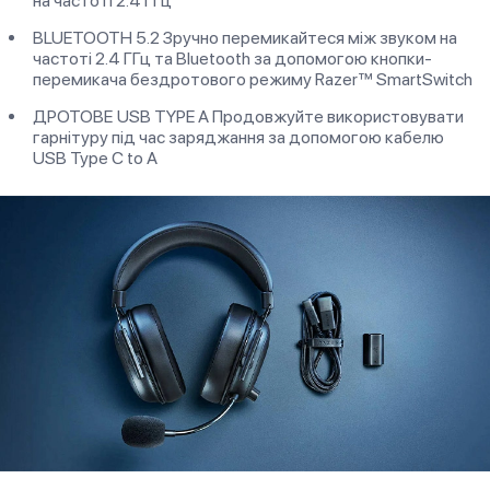
на частоті 2.4 ГГц
BLUETOOTH 5.2 Зручно перемикайтеся між звуком на
частоті 2.4 ГГц та Bluetooth за допомогою кнопки-
перемикача бездротового режиму Razer™ SmartSwitch
ДРОТОВЕ USB TYPE A Продовжуйте використовувати
гарнітуру під час заряджання за допомогою кабелю
USB Type C to A