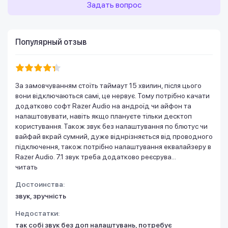
Задать вопрос
Популярный отзыв
За замовчуванням стоїть таймаут 15 хвилин, після цього
вони відключаються самі, це нервує. Тому потрібно качати
додатково софт Razer Audio на андроїд чи айфон та
налаштовувати, навіть якщо плануєте тільки десктоп
користування. Також звук без налаштування по блютус чи
вайфай вкрай сумний, дуже віднрізняється від проводного
підключення, також потрібно налаштування еквалайзеру в
Razer Audio. 7.1 звук треба додатково реєсрува...
читать
Достоинства:
звук, зручність
Недостатки:
так собі звук без доп налаштувань, потребує