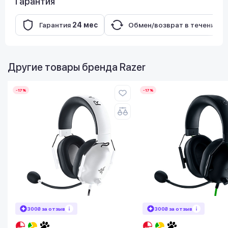
Гарантия
Гарантия
24 мес
Обмен/возврат в течение
1
Другие товары бренда
Razer
-17%
-17%
300₴ за отзыв
300₴ за отзыв