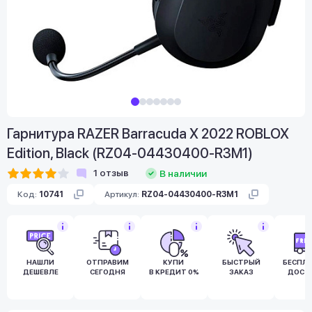
Гарнитура RAZER Barracuda X 2022 ROBLOX
Edition, Black (RZ04-04430400-R3M1)
1
отзыв
В наличии
Код:
10741
Артикул:
RZ04-04430400-R3M1
НАШЛИ
ОТПРАВИМ
КУПИ
БЫСТРЫЙ
БЕСПЛ
ДЕШЕВЛЕ
СЕГОДНЯ
В КРЕДИТ 0%
ЗАКАЗ
ДОСТ