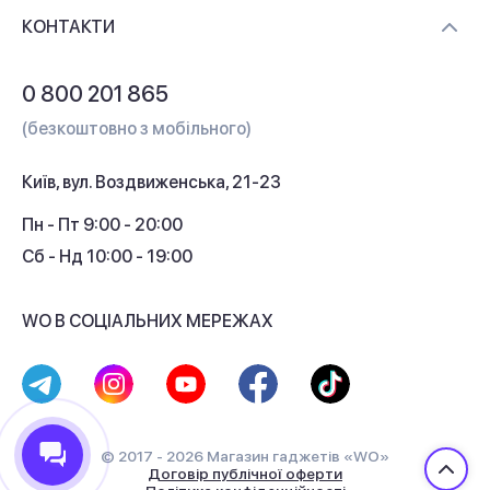
Доставка і оплата
Контакти
КОНТАКТИ
Обмін і повернення
Питання та відповіді
0 800 201 865
Гарантія та сервіс
(безкоштовно з мобільного)
Кредит
Київ, вул. Воздвиженська, 21-23
Кешбек
Пн - Пт 9:00 - 20:00
Сб - Нд 10:00 - 19:00
WO В СОЦІАЛЬНИХ МЕРЕЖАХ
© 2017 - 2026 Магазин гаджетів «WO»
Договір публічної оферти