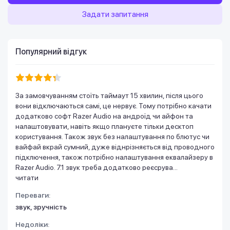
Задати запитання
Популярний відгук
За замовчуванням стоїть таймаут 15 хвилин, після цього
вони відключаються самі, це нервує. Тому потрібно качати
додатково софт Razer Audio на андроїд чи айфон та
налаштовувати, навіть якщо плануєте тільки десктоп
користування. Також звук без налаштування по блютус чи
вайфай вкрай сумний, дуже віднрізняється від проводного
підключення, також потрібно налаштування еквалайзеру в
Razer Audio. 7.1 звук треба додатково реєсрува...
читати
Переваги:
звук, зручність
Недоліки: