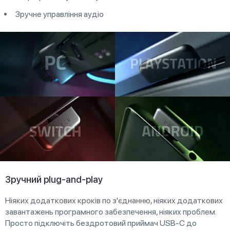
Зручне управління аудіо
Зручний plug-and-play
Ніяких додаткових кроків по з'єднанню, ніяких додаткових
завантажень програмного забезпечення, ніяких проблем.
Просто підключіть бездротовий приймач USB-C до