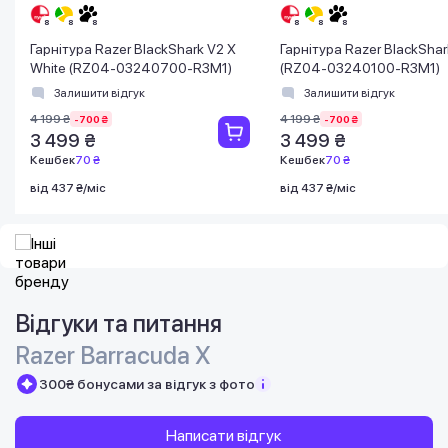
Гарнітура Razer BlackShark V2 X
Гарнітура Razer BlackShar
White (RZ04-03240700-R3M1)
(RZ04-03240100-R3M1)
Залишити відгук
Залишити відгук
4 199 ₴
4 199 ₴
-700 ₴
-700 ₴
3 499 ₴
3 499 ₴
Кешбек
70 ₴
Кешбек
70 ₴
від 437 ₴/міс
від 437 ₴/міс
Відгуки та питання
Razer Barracuda X
300₴ бонусами за відгук з фото
Написати відгук