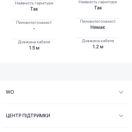
Наявність гарнітури
Наявність гарнітури
Так
Так
Пиловологозахист
Пиловологозахист
Немає
-
Довжина кабеля
Довжина кабеля
1.2 м
1.5 м
WO
Про компанію
ЦЕНТР ПІДТРИМКИ
Новини та відеоогляди