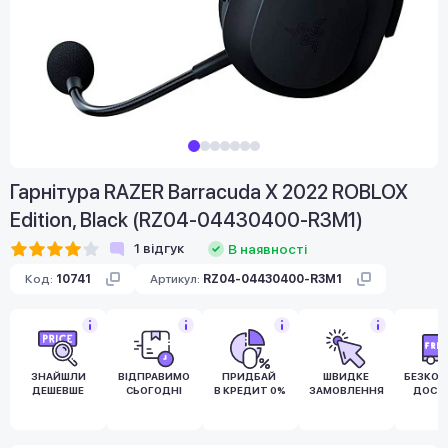
Гарнітура RAZER Barracuda X 2022 ROBLOX
Edition, Black (RZ04-04430400-R3M1)
1
відгук
В наявності
Код:
10741
Артикул:
RZ04-04430400-R3M1
ЗНАЙШЛИ
ВІДПРАВИМО
ПРИДБАЙ
ШВИДКЕ
БЕЗКО
ДЕШЕВШЕ
СЬОГОДНІ
В КРЕДИТ 0%
ЗАМОВЛЕННЯ
ДОСТ