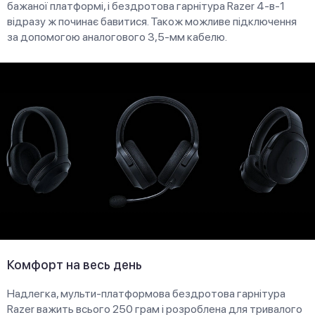
бажаної платформі, і бездротова гарнітура Razer 4-в-1
відразу ж починає бавитися. Також можливе підключення
за допомогою аналогового 3,5-мм кабелю.
Комфорт на весь день
Надлегка, мульти-платформова бездротова гарнітура
Razer важить всього 250 грам і розроблена для тривалого