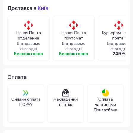
Доставка в
Київ
Новая Почта
Новая Почта
Курьером "Нов
отделение
почтомат
почта"
Відправимо
Відправимо
Відправимо
сьогодні
сьогодні
сьогодні
Безкоштовно
Безкоштовно
249 ₴
Оплата
Онлайн оплата
Накладений
Оплата
LIQPAY
платіж
частинами
Приватбанк