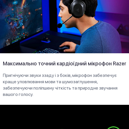
Максимально точний кардіоїдний мікрофон Razer
Пригнічуючи звуки ззаду і з боків, мікрофон забезпечує
краще уловлювання мови та шумозаглушення,
забезпечуючи поліпшену чіткість та природне звучання
вашого голосу.