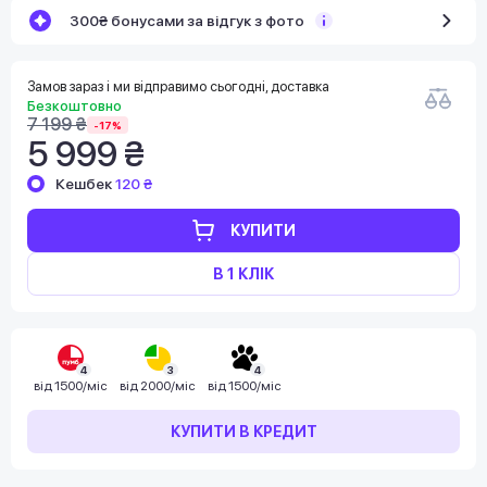
300₴ бонусами за відгук з фото
Замов зараз і ми відправимо сьогодні, доставка
Безкоштовно
7 199 ₴
-17%
5 999 ₴
Кешбек
120 ₴
КУПИТИ
В 1 КЛІК
4
3
4
від
1500/міс
від
2000/міс
від
1500/міс
КУПИТИ В КРЕДИТ