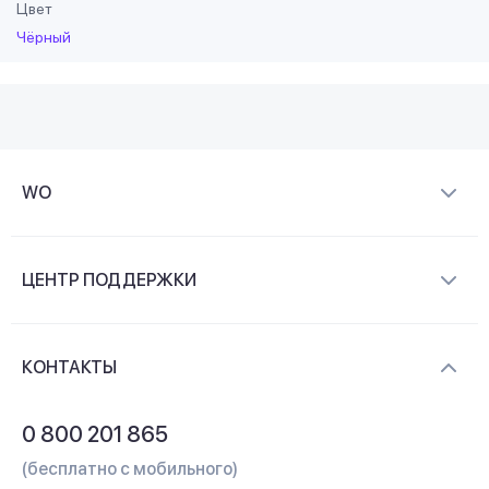
Цвет
Чёрный
WO
О компании
ЦЕНТР ПОДДЕРЖКИ
Новости и видеообзоры
Доставка и оплата
Контакты
КОНТАКТЫ
Обмен и возврат
Вопросы и ответы
0 800 201 865
Гарантия и сервис
(бесплатно с мобильного)