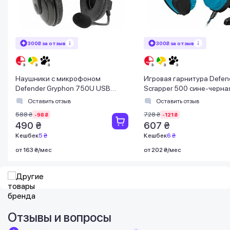
300₴ за отзыв
300₴ за отзыв
Наушники с микрофоном
Игровая гарнитура Defen
Defender Gryphon 750U USB
Scrapper 500 сине-черная
черные
x 3,5 мм
Оставить отзыв
Оставить отзыв
588 ₴
728 ₴
-98 ₴
-121 ₴
490 ₴
607 ₴
Кешбек
5 ₴
Кешбек
6 ₴
от 163 ₴/мес
от 202 ₴/мес
Отзывы и вопросы