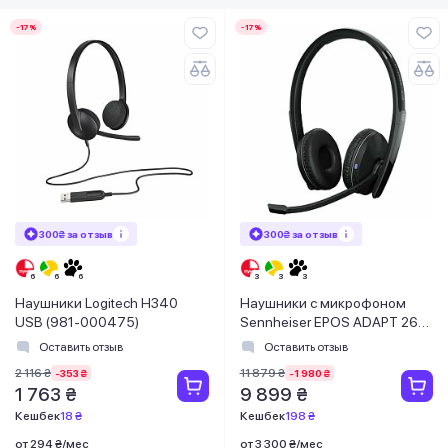
-17%
-17%
300₴ за отзыв
300₴ за отзыв
Наушники Logitech H340
Наушники с микрофоном
USB (981-000475)
Sennheiser EPOS ADAPT 260
Black (1000882)
Оставить отзыв
Оставить отзыв
2 116 ₴
11 879 ₴
-353 ₴
-1 980 ₴
1 763 ₴
9 899 ₴
Кешбек
18 ₴
Кешбек
198 ₴
от 294 ₴/мес
от 3 300 ₴/мес