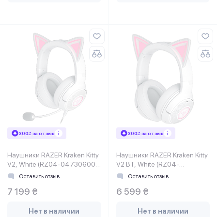
300₴ за отзыв
300₴ за отзыв
Наушники RAZER Kraken Kitty
Наушники RAZER Kraken Kitty
V2, White (RZ04-04730600-
V2 BT, White (RZ04-
R3M1)
04860600-R3M1)
Оставить отзыв
Оставить отзыв
7 199 ₴
6 599 ₴
Нет в наличии
Нет в наличии