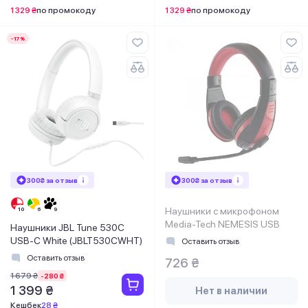
1 329 ₴
по промокоду
1 329 ₴
по промокоду
-17%
300₴ за отзыв
300₴ за отзыв
Наушники с микрофоном
Media-Tech NEMESIS USB
Наушники JBL Tune 530C
USB-C White (JBLT530CWHT)
Оставить отзыв
Оставить отзыв
726 ₴
1 679 ₴
-280 ₴
1 399 ₴
Нет в наличии
Кешбек
28 ₴