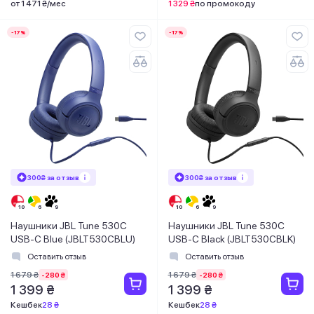
от 1 471 ₴/мес
1 329 ₴
по промокоду
-17%
-17%
300₴ за отзыв
300₴ за отзыв
Наушники JBL Tune 530C
Наушники JBL Tune 530C
USB-C Blue (JBLT530CBLU)
USB-C Black (JBLT530CBLK)
Оставить отзыв
Оставить отзыв
1 679 ₴
1 679 ₴
-280 ₴
-280 ₴
1 399 ₴
1 399 ₴
Кешбек
28 ₴
Кешбек
28 ₴