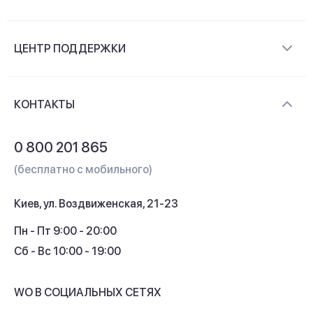
О компании
ЦЕНТР ПОДДЕРЖКИ
Новости и видеообзоры
Доставка и оплата
Контакты
КОНТАКТЫ
Обмен и возврат
Вопросы и ответы
0 800 201 865
Гарантия и сервис
(бесплатно с мобильного)
Кредит
Киев, ул. Воздвиженская, 21-23
Кэшбек
Пн - Пт 9:00 - 20:00
Сб - Вс 10:00 - 19:00
WO В СОЦИАЛЬНЫХ СЕТЯХ