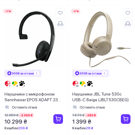
-17%
-17%
300₴ за отзыв
300₴ за отзыв
Наушники с микрофоном
Наушники JBL Tune 530c
Sennheiser EPOS ADAPT 230
USB-C Beige (JBLT530CBEG)
Black (1000881)
Оставить отзыв
Оставить отзыв
12 359 ₴
1 679 ₴
-2 060 ₴
-280 ₴
10 299 ₴
1 399 ₴
Кешбек
206 ₴
Кешбек
28 ₴