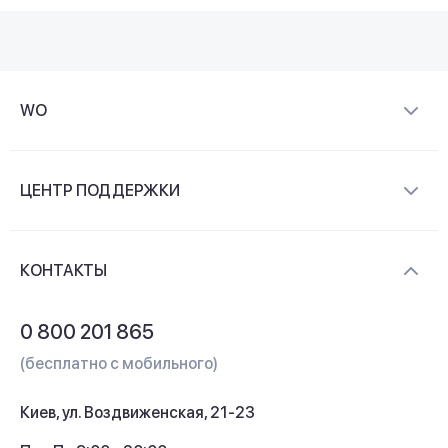
WO
О компании
ЦЕНТР ПОДДЕРЖКИ
Новости и видеообзоры
Доставка и оплата
Контакты
КОНТАКТЫ
Обмен и возврат
Вопросы и ответы
0 800 201 865
Гарантия и сервис
(бесплатно с мобильного)
Кредит
Киев, ул. Воздвиженская, 21-23
Кэшбек