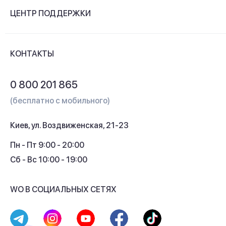
О компании
ЦЕНТР ПОДДЕРЖКИ
Новости и видеообзоры
Доставка и оплата
Контакты
КОНТАКТЫ
Обмен и возврат
Вопросы и ответы
0 800 201 865
Гарантия и сервис
(бесплатно с мобильного)
Кредит
Киев, ул. Воздвиженская, 21-23
Кэшбек
Пн - Пт 9:00 - 20:00
Сб - Вс 10:00 - 19:00
WO В СОЦИАЛЬНЫХ СЕТЯХ