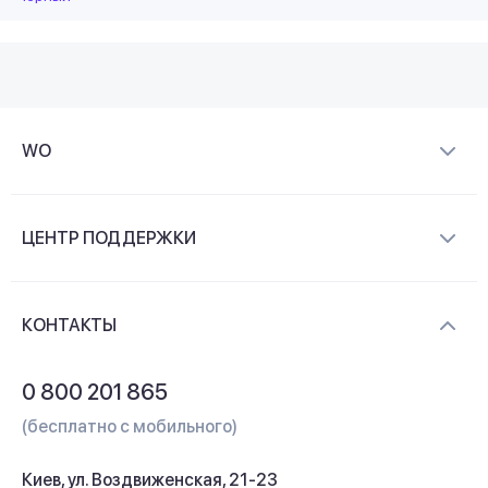
WO
О компании
ЦЕНТР ПОДДЕРЖКИ
Новости и видеообзоры
Доставка и оплата
Контакты
КОНТАКТЫ
Обмен и возврат
Вопросы и ответы
0 800 201 865
Гарантия и сервис
(бесплатно с мобильного)
Кредит
Киев, ул. Воздвиженская, 21-23