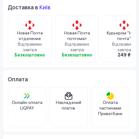
Доставка в
Київ
Новая Почта
Новая Почта
Курьером "Нов
отделение
почтомат
почта"
Відправимо
Відправимо
Відправимо
завтра
завтра
завтра
Безкоштовно
Безкоштовно
249 ₴
Оплата
Онлайн оплата
Накладений
Оплата
LIQPAY
платіж
частинами
Приватбанк