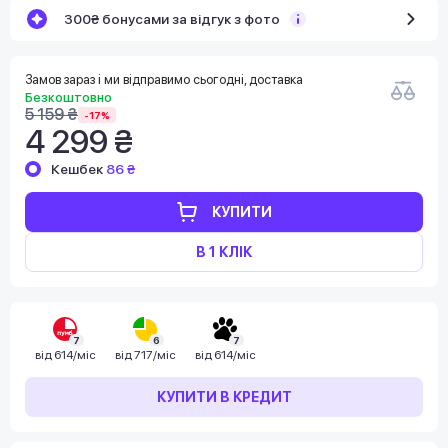
300₴ бонусами за відгук з фото
Замов зараз і ми відправимо сьогодні, доставка
Безкоштовно
5 159 ₴
-17%
4 299 ₴
Кешбек
86 ₴
КУПИТИ
В 1 КЛІК
7
6
7
від
614/міс
від
717/міс
від
614/міс
КУПИТИ В КРЕДИТ