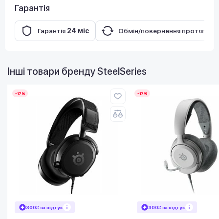
Гарантія
Гарантія
24 міс
Обмін/повернення протягом
Інші товари бренду
SteelSeries
-17%
-17%
300₴ за відгук
300₴ за відгук