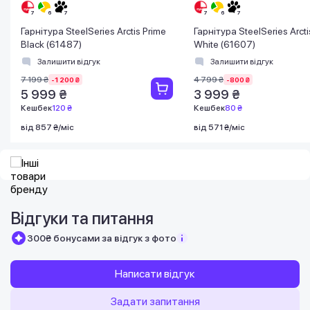
Гарнітура SteelSeries Arctis Prime
Гарнітура SteelSeries Arct
Black (61487)
White (61607)
Залишити відгук
Залишити відгук
7 199 ₴
4 799 ₴
-1 200 ₴
-800 ₴
5 999 ₴
3 999 ₴
Кешбек
120 ₴
Кешбек
80 ₴
від 857 ₴/міс
від 571 ₴/міс
Відгуки та питання
300₴ бонусами за відгук з фото
Написати відгук
Задати запитання