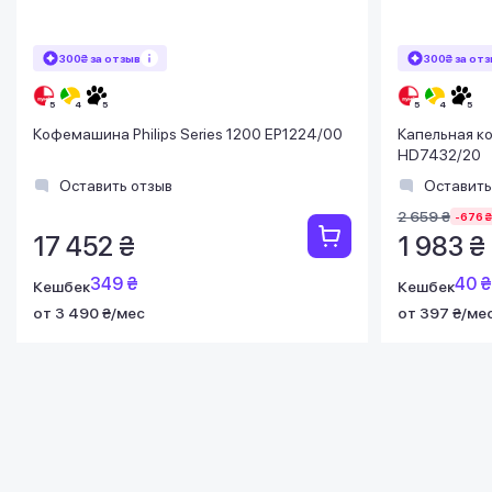
300₴ за отзыв
300₴ за от
Кофемашина Philips Series 1200 EP1224/00
Капельная коф
HD7432/20
Оставить отзыв
Оставить
2 659 ₴
-676 ₴
17 452 ₴
1 983 ₴
349 ₴
40 ₴
Кешбек
Кешбек
от 3 490 ₴/мес
от 397 ₴/ме