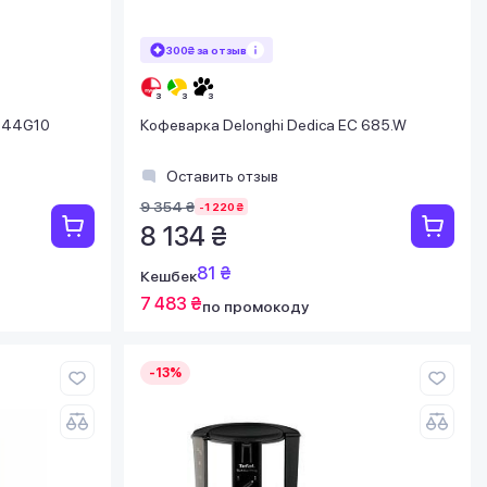
300₴ за отзыв
P444G10
Кофеварка Delonghi Dedica EC 685.W
Оставить отзыв
9 354 ₴
-1 220 ₴
8 134 ₴
81 ₴
Кешбек
7 483 ₴
по промокоду
-13%