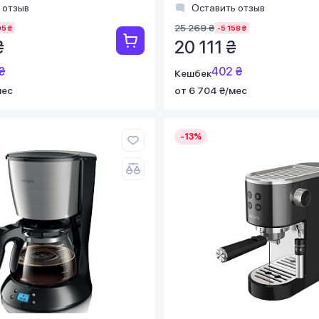
 отзыв
Оставить отзыв
25 269 ₴
95 ₴
-5 158 ₴
₴
20 111 ₴
₴
402 ₴
Кешбек
мес
от 6 704 ₴/мес
-13%