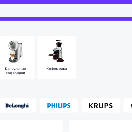
Капсульные
Кофемолки
кофеварки