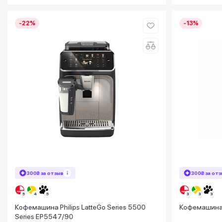
-22%
-13%
300₴ за отзыв
300₴ за от
Кофемашина Philips LatteGo Series 5500
Кофемашина 
Series EP5547/90