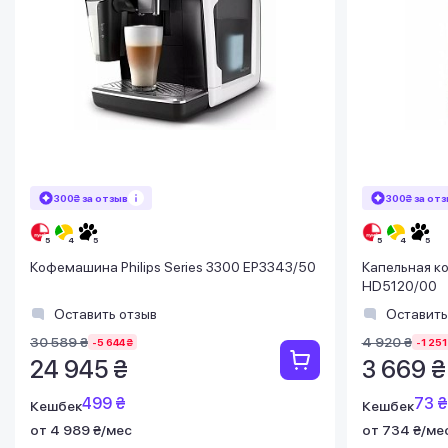
300₴ за отзыв
300₴ за от
Кофемашина Philips Series 3300 EP3343/50
Капельная ко
HD5120/00
Оставить отзыв
Оставить
30 589 ₴
4 920 ₴
-5 644 ₴
-1 251
24 945 ₴
3 669 ₴
499 ₴
73 ₴
Кешбек
Кешбек
от 4 989 ₴/мес
от 734 ₴/ме