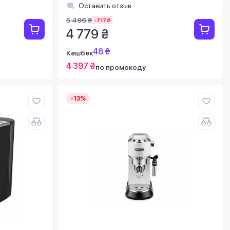
Оставить отзыв
5 496 ₴
-717 ₴
4 779 ₴
48 ₴
Кешбек
4 397 ₴
по промокоду
-13%