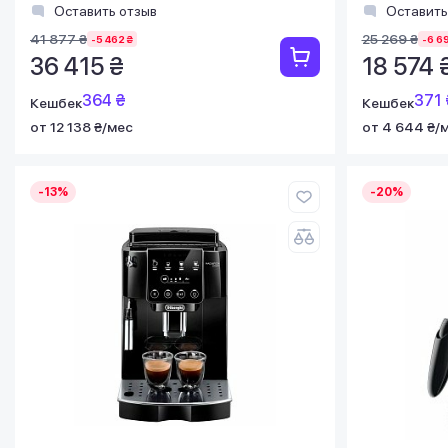
Оставить отзыв
Оставить
41 877 ₴
25 269 ₴
-5 462 ₴
-6 6
36 415 ₴
18 574 
364 ₴
371 
Кешбек
Кешбек
от 12 138 ₴/мес
от 4 644 ₴/
-13%
-20%