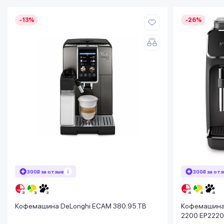
-13%
-26%
300₴ за отзыв
300₴ за от
Кофемашина DeLonghi ECAM 380.95.TB
Кофемашина а
2200 EP2220