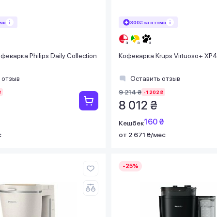
зыв
300₴ за отзыв
еварка Philips Daily Collection
Кофеварка Krups Virtuoso+ X
 отзыв
Оставить отзыв
9 214 ₴
₴
-1 202 ₴
8 012 ₴
160 ₴
Кешбек
с
от 2 671 ₴/мес
-25%