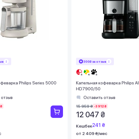
зыв
300₴ за отзыв
феварка Philips Series 5000
Капельная кофеварка Philips All
HD7900/50
 отзыв
Оставить отзыв
15 959 ₴
 ₴
-3 912 ₴
12 047 ₴
241 ₴
Кешбек
с
от 2 409 ₴/мес