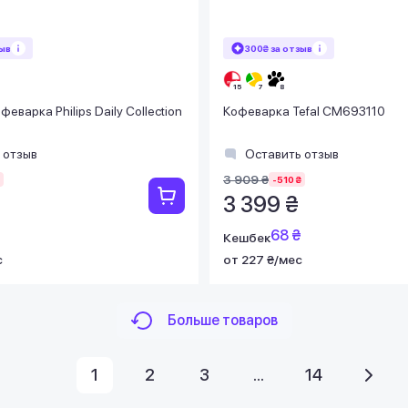
зыв
300₴ за отзыв
еварка Philips Daily Collection
Кофеварка Tefal CM693110
 отзыв
Оставить отзыв
3 909 ₴
-510 ₴
3 399 ₴
68 ₴
Кешбек
с
от 227 ₴/мес
Больше товаров
1
2
3
...
14