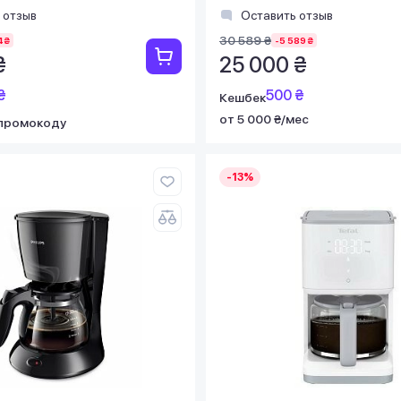
 отзыв
Оставить отзыв
30 589 ₴
4 ₴
-5 589 ₴
₴
25 000 ₴
₴
500 ₴
Кешбек
от 5 000 ₴/мес
промокоду
-13%