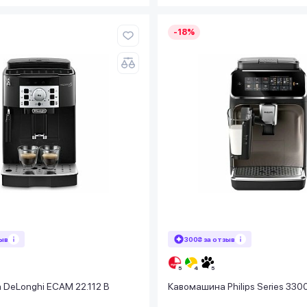
-18%
зыв
300₴ за отзыв
DeLonghi ECAM 22.112 B
Кавомашина Philips Series 33