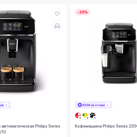
-20%
зыв
300₴ за отзыв
втоматическая Philips Series
Кофемашина Philips Series 23
/10