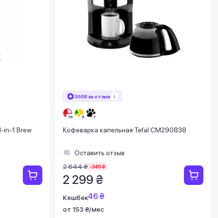
300₴ за отзыв
-in-1 Brew
Кофеварка капельная Tefal CM290838
Оставить отзыв
2 644 ₴
-345 ₴
2 299 ₴
46 ₴
Кешбек
от 153 ₴/мес