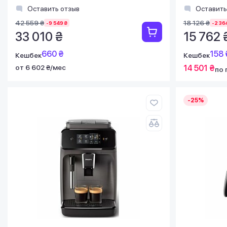
Оставить отзыв
Оставить
42 559 ₴
18 126 ₴
-9 549 ₴
-2 36
33 010 ₴
15 762 
660 ₴
158 
Кешбек
Кешбек
от 6 602 ₴/мес
14 501 ₴
по 
-25%