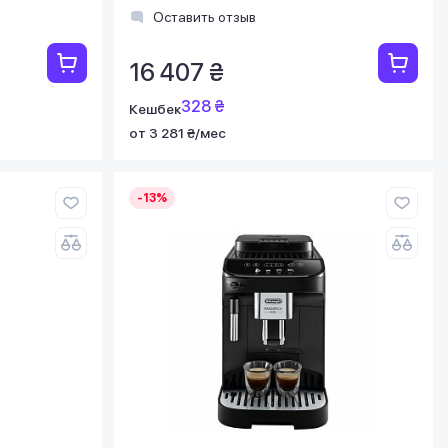
Оставить отзыв
16 407 ₴
328 ₴
Кешбек
от 3 281 ₴/мес
-13%