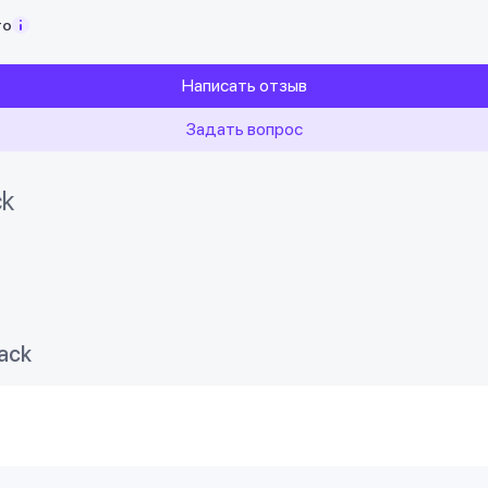
то
Написать отзыв
Задать вопрос
ck
ack