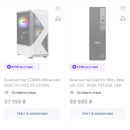
300₴ за отзыв
300₴ за отзыв
Компьютер COBRA Advanced
Компьютер Dell Pro Slim, Intel
(A45.16.H1S2.35.22298)
U5-235, 16GB, F512GB, UMA,
WiFi, кл+м, Win11P
Оставить отзыв
Оставить отзыв
57 199 ₴
59 865 ₴
Нет в наличии
Нет в наличии