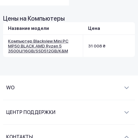
Цены на Компьютеры
Название модели
Цена
Компьютер Blackview Mini PC
MP50 BLACK AMD Ryzen 5
31 008 ₴
3500U/16GB/SSD512GB/K&M
WO
О компании
ЦЕНТР ПОДДЕРЖКИ
Новости и видеообзоры
Доставка и оплата
Контакты
КОНТАКТЫ