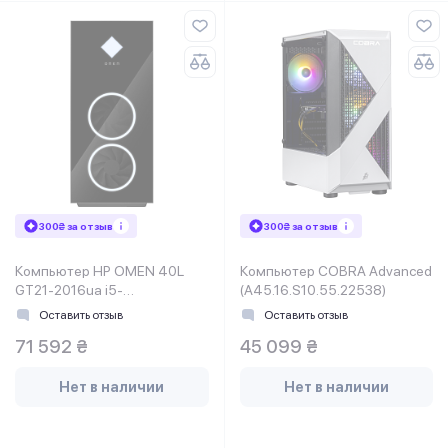
300₴ за отзыв
300₴ за отзыв
Компьютер HP OMEN 40L
Компьютер COBRA Advanced
GT21-2016ua i5-
(A45.16.S10.55.22538)
14400F/16GB/SSD512Gb/NVIDIA
Оставить отзыв
Оставить отзыв
GeF RTX 4060,
71 592 ₴
45 099 ₴
8GB/K&M/WiFi/DOS
Нет в наличии
Нет в наличии