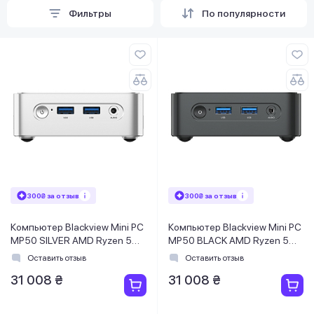
Фильтры
По популярности
300₴ за отзыв
300₴ за отзыв
Компьютер Blackview Mini PC
Компьютер Blackview Mini PC
MP50 SILVER AMD Ryzen 5
MP50 BLACK AMD Ryzen 5
3500U/16GB/SSD512GB/K&M
3500U/16GB/SSD512GB/K&M
Оставить отзыв
Оставить отзыв
31 008 ₴
31 008 ₴