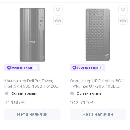
300₴ за отзыв
300₴ за отзыв
Компьютер Dell Pro Tower,
Компьютер HP Elitedesk 8G1i
Intel i5-14500, 16GB, F512GB,
TWR, Intel U7-265, 16GB,
UMA, кл+м, Win11P
F512GB, NVD5060-8, WiFi,
Оставить отзыв
Оставить отзыв
кл+м, 3р
71 165 ₴
102 710 ₴
Нет в наличии
Нет в наличии