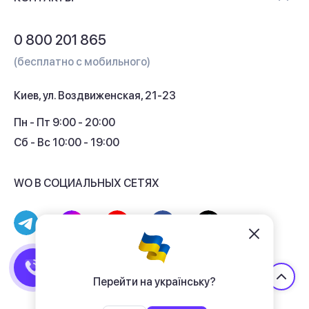
Обмен и возврат
Вопросы и ответы
0 800 201 865
Гарантия и сервис
(бесплатно с мобильного)
Кредит
Киев, ул. Воздвиженская, 21-23
Кэшбек
Пн - Пт 9:00 - 20:00
Сб - Вс 10:00 - 19:00
WO В СОЦИАЛЬНЫХ СЕТЯХ
© 2017 - 2026 Магазин гаджетов «WO»
Договор публичной оферты
Перейти на українську?
Политика конфиденциальности