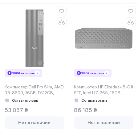
300₴ за отзыв
300₴ за отзыв
Компьютер Dell Pro Slim, AMD
Компьютер HP Elitedesk 8-G1i
R5-8600, 16GB, F512GB,
SFF, Intel U7-265, 16GB,
UMA, WiFi, кл+м, Win11P
F512GB, UMA, WiFi, кл+м, 3р,
Оставить отзыв
Оставить отзыв
Win1
53 057 ₴
86 185 ₴
Нет в наличии
Нет в наличии