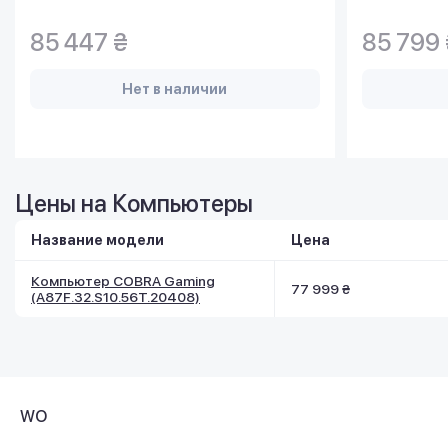
85 447 ₴
85 799 
Нет в наличии
Цены на Компьютеры
Название модели
Цена
Компьютер COBRA Gaming
77 999 ₴
(A87F.32.S10.56T.20408)
WO