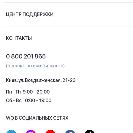
О компании
ЦЕНТР ПОДДЕРЖКИ
Новости и видеообзоры
Доставка и оплата
Контакты
КОНТАКТЫ
Обмен и возврат
Вопросы и ответы
0 800 201 865
Гарантия и сервис
(бесплатно с мобильного)
Кредит
Киев, ул. Воздвиженская, 21-23
Кэшбек
Пн - Пт 9:00 - 20:00
Сб - Вс 10:00 - 19:00
WO В СОЦИАЛЬНЫХ СЕТЯХ