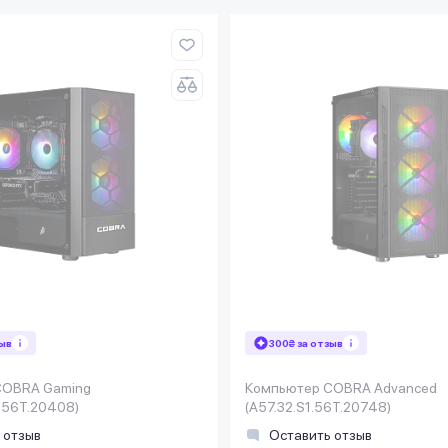
зыв
300₴ за отзыв
COBRA Gaming
Компьютер COBRA Advanced
.56T.20408)
(A57.32.S1.56T.20748)
 отзыв
Оставить отзыв