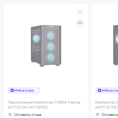
300₴ за отзыв
300₴ за от
Персональный компьютер COBRA Gaming
Компьютер 
(A77.32.S10.46T.19165)
(A87F.32.S10
Оставить отзыв
Оставить