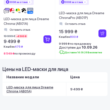
300₴ за отзыв
300₴ за отзыв
LED-маска для лица Dreame
ChronaPro (AB01P)
LED-маска для лица Dreame
Chrona (AB01A)
Оставить отзыв
Оставить отзыв
15 999 ₴
13 999 ₴
-4 500 ₴
Кешбек
800 ₴
9 499 ₴
9 999 ₴ по предзаказу
Кешбек
475 ₴
Доступен до
10.09.26
Доставим 14.09.26
Бесплатно
8 549 ₴
по промокоду
Цены на LED-маски для лица
Название модели
Цена
LED-маска для лица Dreame
9 499 ₴
Chrona (AB01A)