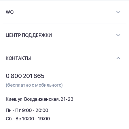
WO
О компании
ЦЕНТР ПОДДЕРЖКИ
Новости и видеообзоры
Доставка и оплата
Контакты
КОНТАКТЫ
Обмен и возврат
Вопросы и ответы
0 800 201 865
Гарантия и сервис
(бесплатно с мобильного)
Кредит
Киев, ул. Воздвиженская, 21-23
Кэшбек
Пн - Пт 9:00 - 20:00
Сб - Вс 10:00 - 19:00