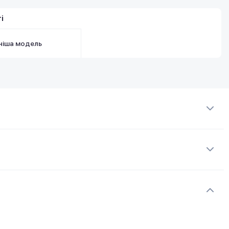
і
ніша модель