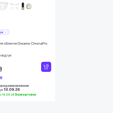
гук
ля обличчя Dreame ChronaPro
 відгук
₴
 ₴
передзамовленню
до
10.09.26
 14.09.26
Безкоштовно