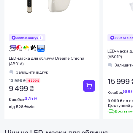
300₴ за відгук
300₴ за від
LED-маска д
(AB01P)
LED-маска для обличчя Dreame Chrona
(AB01A)
Залишити
Залишити відгук
15 999 
13 999 ₴
-4 500 ₴
9 499 ₴
800
Кешбек
475 ₴
Кешбек
9 999 ₴ по 
Доступний 
від 528 ₴/міс
Доставимо
Ціни на LED-маски для обличчя