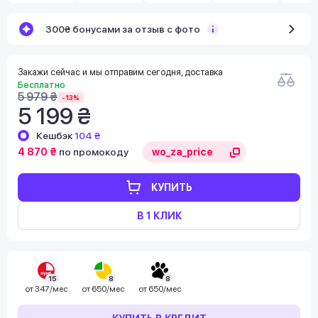
300₴ бонусами за отзыв с фото
Закажи сейчас и мы отправим сегодня, доставка
Бесплатно
5 979 ₴
-13%
5 199 ₴
Кешбэк
104 ₴
4 870 ₴
по промокоду
КУПИТЬ
В 1 КЛИК
15
8
8
от
347/мес
от
650/мес
от
650/мес