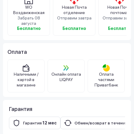
WO
Новая Почта
Новая Почта
Воздвиженская
отделение
почтомат
Забрать 08
Отправим завтра
Отправим завт
августа
Бесплатно
Бесплатно
Бесплатно
Оплата
Наличными /
Онлайн оплата
Оплата
картой в
LIQPAY
частями
магазине
Приватбанк
Гарантия
Гарантия
12 мес
Обмен/возврат в течение
14