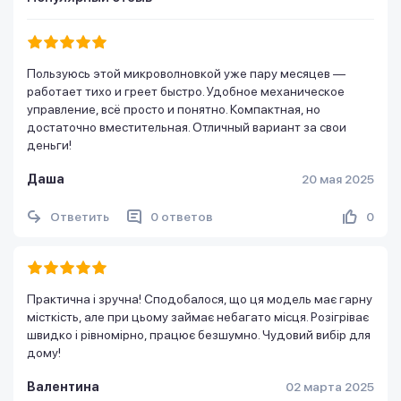
Пользуюсь этой микроволновкой уже пару месяцев —
работает тихо и греет быстро. Удобное механическое
управление, всё просто и понятно. Компактная, но
достаточно вместительная. Отличный вариант за свои
деньги!
Даша
20 мая 2025
Ответить
0 ответов
0
Практична і зручна! Сподобалося, що ця модель має гарну
місткість, але при цьому займає небагато місця. Розігріває
швидко і рівномірно, працює безшумно. Чудовий вибір для
дому!
Валентина
02 марта 2025