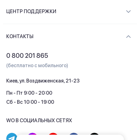
О компании
ЦЕНТР ПОДДЕРЖКИ
Новости и видеообзоры
Доставка и оплата
Контакты
КОНТАКТЫ
Обмен и возврат
Вопросы и ответы
0 800 201 865
Гарантия и сервис
(бесплатно с мобильного)
Кредит
Киев, ул. Воздвиженская, 21-23
Кэшбек
Пн - Пт 9:00 - 20:00
Сб - Вс 10:00 - 19:00
WO В СОЦИАЛЬНЫХ СЕТЯХ