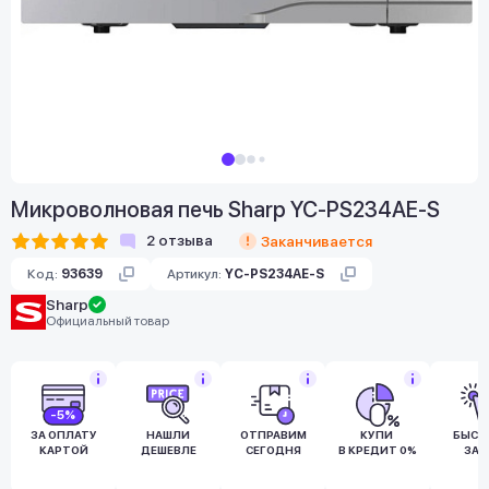
Микроволновая печь Sharp YC-PS234AE-S
2
отзыва
Заканчивается
Код:
93639
Артикул:
YC-PS234AE-S
Sharp
Официальный товар
-5%
ЗА ОПЛАТУ
НАШЛИ
ОТПРАВИМ
КУПИ
БЫСТ
КАРТОЙ
ДЕШЕВЛЕ
СЕГОДНЯ
В КРЕДИТ 0%
ЗАК