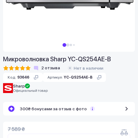
Микроволновка Sharp YC-QS254AE-B
2
отзыва
Нет в наличии
Код:
93646
Артикул:
YC-QS254AE-B
Sharp
Официальный товар
300₴ бонусами за отзыв с фото
7 589 ₴