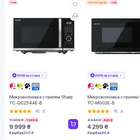
-13%
ТОП ПРОДАЖ
-13%
300₴ за отзыв
300₴ за отзыв
Микроволновка с грилем Sharp
Микроволновка с грилем 
YC-QC254AE-B
YC-MG02E-B
2
2
11 499 ₴
4 944 ₴
-1 500 ₴
-645 ₴
9 999 ₴
4 299 ₴
Кешбек
200 ₴
Кешбек
86 ₴