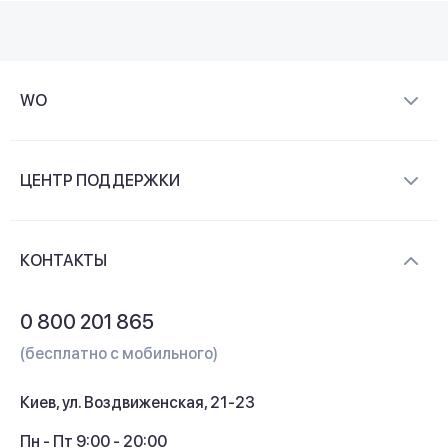
WO
О компании
ЦЕНТР ПОДДЕРЖКИ
Новости и видеообзоры
Доставка и оплата
Контакты
КОНТАКТЫ
Обмен и возврат
Вопросы и ответы
0 800 201 865
Гарантия и сервис
(бесплатно с мобильного)
Кредит
Киев, ул. Воздвиженская, 21-23
Кэшбек
Пн - Пт 9:00 - 20:00