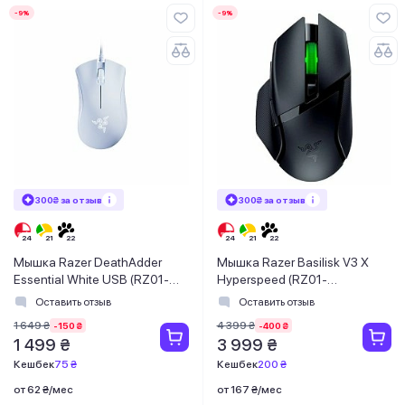
-9%
-9%
300₴ за отзыв
300₴ за отзыв
Мышка Razer DeathAdder
Мышка Razer Basilisk V3 X
Essential White USB (RZ01-
Hyperspeed (RZ01-
03850200-R3M1)
04870100-R3G1)
Оставить отзыв
Оставить отзыв
1 649 ₴
4 399 ₴
-150 ₴
-400 ₴
1 499 ₴
3 999 ₴
Кешбек
75 ₴
Кешбек
200 ₴
от 62 ₴/мес
от 167 ₴/мес