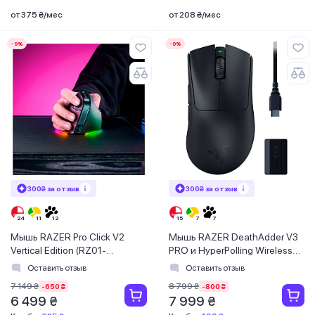
от 375 ₴/мес
от 208 ₴/мес
-9%
-9%
300₴ за отзыв
300₴ за отзыв
Мышь RAZER Pro Click V2
Мышь RAZER DeathAdder V3
Vertical Edition (RZ01-
PRO и HyperPolling Wireless
05250100-R3G1)
Dongle (RZ01-04630300-
Оставить отзыв
Оставить отзыв
R3WL)
7 149 ₴
8 799 ₴
-650 ₴
-800 ₴
6 499 ₴
7 999 ₴