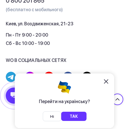
0 800 201 865
Гарантия и сервис
(бесплатно с мобильного)
Кредит
Киев, ул. Воздвиженская, 21-23
Кэшбек
Пн - Пт 9:00 - 20:00
Сб - Вс 10:00 - 19:00
WO В СОЦИАЛЬНЫХ СЕТЯХ
© 2017 - 2026 Магазин гаджетов «WO»
Договор публичной оферты
Перейти на українську?
Политика конфиденциальности
Ні
ТАК