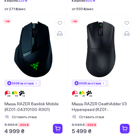
Кешбек
325 ₴
Кешбек
400 ₴
от 271 ₴/мес
от 533 ₴/мес
-9%
-9%
300₴ за отзыв
300₴ за отзыв
Мышь RAZER Basilisk Mobile
Мышь RAZER DeathAdder V3
(RZ01-04310100-R3G1)
Hyperspeed (RZ01-
05140100-R3G1)
Оставить отзыв
Оставить отзыв
5 499 ₴
6 049 ₴
-500 ₴
-550 ₴
4 999 ₴
5 499 ₴