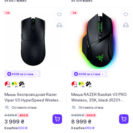
от 667 ₴/мес
от 104 ₴/мес
-9%
-9%
300₴ за отзыв
300₴ за отзыв
Мышь беспроводная Razer
Миша RAZER Basilisk V3 PRO
Viper V3 HyperSpeed Wireless
Wireless, 35K, black (RZ01-
Black (RZ01-04910100-R3M1)
05240100-R3G1)
Оставить отзыв
Оставить отзыв
4 399 ₴
9 899 ₴
-400 ₴
-900 ₴
3 999 ₴
8 999 ₴
Кешбек
200 ₴
Кешбек
450 ₴