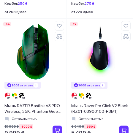
Кешбек
250 ₴
Кешбек
275 ₴
от 208 ₴/мес
от 229 ₴/мес
-9%
-9%
300₴ за отзыв
300₴ за отзыв
Мышь RAZER Basilisk V3 PRO
Мышь Razer Pro Click V2 Black
Wireless, 35K, Phantom Green
(RZ01-03900100-R3M1)
(RZ01-05240300-R3G1)
Оставить отзыв
Оставить отзыв
10 999 ₴
6 049 ₴
-1 000 ₴
-550 ₴
9 999 ₴
5 499 ₴