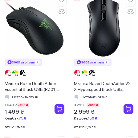
300₴ за отзыв
300₴ за отзыв
Мышка Razer Death Adder
Мышка Razer DeathAdder V2
Essential Black USB (RZ01-
X Hyperspeed Black USB
03850100-R3M1)
(RZ01-04130100-R3G1)
Оставить отзыв
Оставить отзыв
1 649 ₴
3 299 ₴
-150 ₴
-300 ₴
1 499 ₴
2 999 ₴
Кешбек
75 ₴
Кешбек
150 ₴
от 62 ₴/мес
от 125 ₴/мес