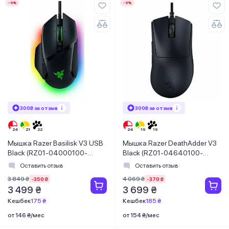
-9%
-9%
300₴ за отзыв
300₴ за отзыв
Мышка Razer Basilisk V3 USB
Мышка Razer DeathAdder V3
Black (RZ01-04000100-
Black (RZ01-04640100-
R3M1)
R3M1)
Оставить отзыв
Оставить отзыв
3 849 ₴
4 069 ₴
-350 ₴
-370 ₴
3 499 ₴
3 699 ₴
Кешбек
175 ₴
Кешбек
185 ₴
от 146 ₴/мес
от 154 ₴/мес