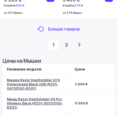
Кешбек
500 ₴
Кешбек
275 ₴
от 417 ₴/мес
от 275 ₴/мес
Больше товаров
1
2
Цены на Мышки
Название модели
Цена
Мышка Razer DeathAdder V2 X
Hyperspeed Black USB (RZ01-
2 999 ₴
04130100-R3G1)
Мышь Razer DeathAdder V4 Pro
Wireless Black (RZ01-05330100-
9 999 ₴
R3G1)