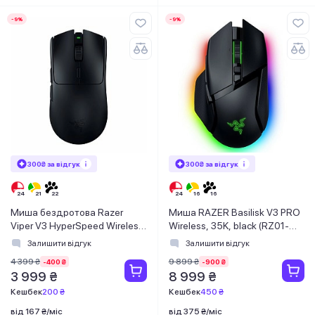
-9%
-9%
300₴ за відгук
300₴ за відгук
Миша бездротова Razer
Миша RAZER Basilisk V3 PRO
Viper V3 HyperSpeed Wireless
Wireless, 35K, black (RZ01-
Black (RZ01-04910100-R3M1)
05240100-R3G1)
Залишити відгук
Залишити відгук
4 399 ₴
9 899 ₴
-400 ₴
-900 ₴
3 999 ₴
8 999 ₴
Кешбек
200 ₴
Кешбек
450 ₴
від 167 ₴/міс
від 375 ₴/міс