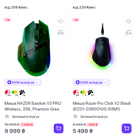
від 208 ₴/міс
від 229 ₴/міс
-9%
-9%
300₴ за відгук
300₴ за відгук
Миша RAZER Basilisk V3 PRO
Миша Razer Pro Click V2 Black
Wireless, 35K, Phantom Green
(RZ01-03900100-R3M1)
(RZ01-05240300-R3G1)
Залишити відгук
Залишити відгук
10 999 ₴
6 049 ₴
-1 000 ₴
-550 ₴
9 999 ₴
5 499 ₴