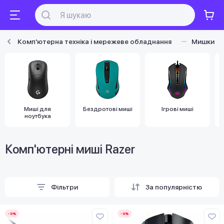
Комп'ютерна техніка і мережеве обладнання
Мишки
Миші для
Бездротові миші
Ігрові миші
ноутбука
Комп'ютерні миші Razer
Фільтри
За популярністю
-9%
-9%