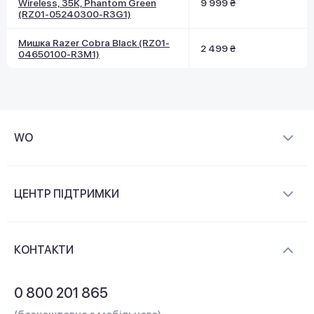
Wireless, 35K, Phantom Green
9 999 ₴
(RZ01-05240300-R3G1)
Мишка Razer Cobra Black (RZ01-
2 499 ₴
04650100-R3M1)
WO
Про компанію
ЦЕНТР ПІДТРИМКИ
Новини та відеоогляди
Доставка і оплата
Контакти
КОНТАКТИ
Обмін і повернення
Питання та відповіді
0 800 201 865
Гарантія та сервіс