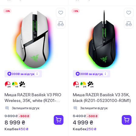
-9%
-9%
300₴ за відгук
300₴ за відгук
Миша RAZER Basilisk V3 PRO
Миша RAZER Basilisk V3 35K,
Wireless, 35K, white (RZ01-
black (RZ01-05230100-R3M1)
05240200-R3G1)
Залишити відгук
Залишити відгук
9 899 ₴
5 499 ₴
-900 ₴
-500 ₴
8 999 ₴
4 999 ₴
Кешбек
450 ₴
Кешбек
250 ₴