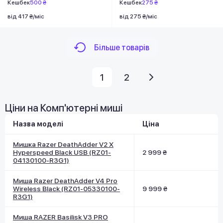
Кешбек
500 ₴
Кешбек
275 ₴
від 417 ₴/міс
від 275 ₴/міс
Більше товарів
1
2
Ціни на Комп'ютерні миші
Назва моделі
Ціна
Мишка Razer DeathAdder V2 X
Hyperspeed Black USB (RZ01-
2 999 ₴
04130100-R3G1)
Миша Razer DeathAdder V4 Pro
Wireless Black (RZ01-05330100-
9 999 ₴
R3G1)
Миша RAZER Basilisk V3 PRO