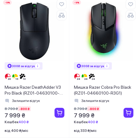
-9%
-9%
300₴ за відгук
300₴ за відгук
Мишка Razer DeathAdder V3
Мишка Razer Cobra Pro Black
Pro Black (RZ01-04630100-
(RZ01-04660100-R3G1)
R3G1) USB
Залишити відгук
Залишити відгук
8 799 ₴
8 799 ₴
-800 ₴
-800 ₴
7 999 ₴
7 999 ₴
Кешбек
400 ₴
Кешбек
400 ₴
від 400 ₴/міс
від 333 ₴/міс