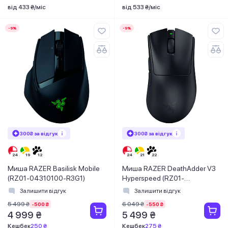
від 433 ₴/міс
від 533 ₴/міс
-9%
-9%
300₴ за відгук
300₴ за відгук
Миша RAZER Basilisk Mobile
Миша RAZER DeathAdder V3
(RZ01-04310100-R3G1)
Hyperspeed (RZ01-
05140100-R3G1)
Залишити відгук
Залишити відгук
5 499 ₴
6 049 ₴
-500 ₴
-550 ₴
4 999 ₴
5 499 ₴
Кешбек
250 ₴
Кешбек
275 ₴