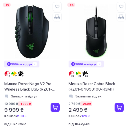
-9%
-9%
300₴ за відгук
300₴ за відгук
Мишка Razer Naga V2 Pro
Мишка Razer Cobra Black
Wireless Black USB (RZ01-
(RZ01-04650100-R3M1)
04400100-R3G1)
Залишити відгук
Залишити відгук
10 999 ₴
2 749 ₴
-1 000 ₴
-250 ₴
9 999 ₴
2 499 ₴
Кешбек
500 ₴
Кешбек
125 ₴
від 667 ₴/міс
від 104 ₴/міс