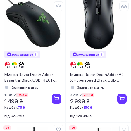
300₴ за відгук
300₴ за відгук
Мишка Razer Death Adder
Мишка Razer DeathAdder V2
Essential Black USB (RZ01-
X Hyperspeed Black USB
03850100-R3M1)
(RZ01-04130100-R3G1)
Залишити відгук
Залишити відгук
1 649 ₴
3 299 ₴
-150 ₴
-300 ₴
1 499 ₴
2 999 ₴
Кешбек
75 ₴
Кешбек
150 ₴
від 62 ₴/міс
від 125 ₴/міс
-9%
-9%