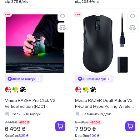
від 375 ₴/міс
від 208 ₴/міс
-9%
-9%
300₴ за відгук
300₴ за відгук
Миша RAZER Pro Click V2
Миша RAZER DeathAdder V3
Vertical Edition (RZ01-
PRO and HyperPolling Wireless
05250100-R3G1)
Dongle (RZ01-04630300-
Залишити відгук
Залишити відгук
R3WL)
7 149 ₴
8 799 ₴
-650 ₴
-800 ₴
6 499 ₴
7 999 ₴
Кешбек
325 ₴
Кешбек
400 ₴