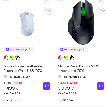
300₴ за відгук
300₴ за відгук
Мишка Razer DeathAdder
Мишка Razer Basilisk V3 X
Essential White USB (RZ01-
Hyperspeed (RZ01-
03850200-R3M1)
04870100-R3G1)
Залишити відгук
Залишити відгук
1 649 ₴
4 399 ₴
-150 ₴
-400 ₴
1 499 ₴
3 999 ₴
Кешбек
75 ₴
Кешбек
200 ₴
від 62 ₴/міс
від 167 ₴/міс