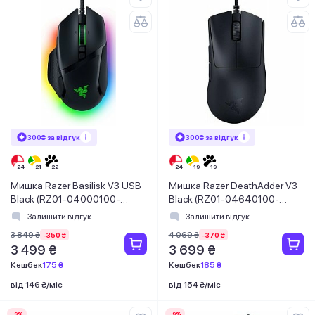
300₴ за відгук
300₴ за відгук
Мишка Razer Basilisk V3 USB
Мишка Razer DeathAdder V3
Black (RZ01-04000100-
Black (RZ01-04640100-
R3M1)
R3M1)
Залишити відгук
Залишити відгук
3 849 ₴
4 069 ₴
-350 ₴
-370 ₴
3 499 ₴
3 699 ₴
Кешбек
175 ₴
Кешбек
185 ₴
від 146 ₴/міс
від 154 ₴/міс
-9%
-9%