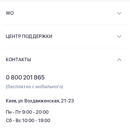
WO
О компании
ЦЕНТР ПОДДЕРЖКИ
Новости и видеообзоры
Доставка и оплата
Контакты
КОНТАКТЫ
Обмен и возврат
Вопросы и ответы
0 800 201 865
Гарантия и сервис
(бесплатно с мобильного)
Кредит
Киев, ул. Воздвиженская, 21-23
Кэшбек
Пн - Пт 9:00 - 20:00
Сб - Вс 10:00 - 19:00