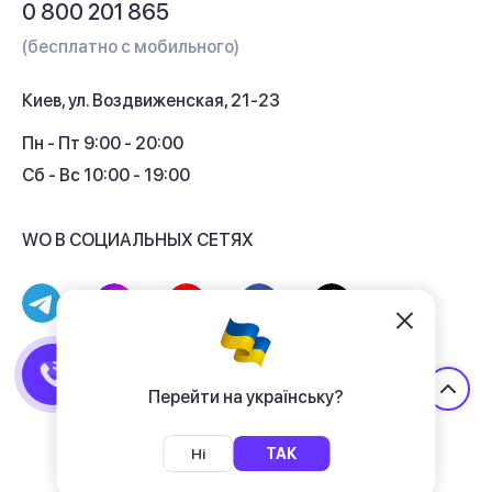
0 800 201 865
Гарантия и сервис
(бесплатно с мобильного)
Кредит
Киев, ул. Воздвиженская, 21-23
Кэшбек
Пн - Пт 9:00 - 20:00
Сб - Вс 10:00 - 19:00
WO В СОЦИАЛЬНЫХ СЕТЯХ
© 2017 - 2026 Магазин гаджетов «WO»
Договор публичной оферты
Перейти на українську?
Политика конфиденциальности
Ні
ТАК