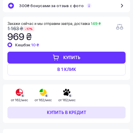
300₴ бонусами за отзыв с фото
Закажи сейчас и мы отправим завтра, доставка
149 ₴
1 163 ₴
-17%
969 ₴
Кешбэк
10 ₴
КУПИТЬ
В 1 КЛИК
6
6
6
от
162/мес
от
162/мес
от
162/мес
КУПИТЬ В КРЕДИТ