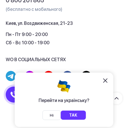
0 800 201 865
Гарантия и сервис
(бесплатно с мобильного)
Кредит
Киев, ул. Воздвиженская, 21-23
Кэшбек
Пн - Пт 9:00 - 20:00
Сб - Вс 10:00 - 19:00
WO В СОЦИАЛЬНЫХ СЕТЯХ
© 2017 - 2026 Магазин гаджетов «WO»
Договор публичной оферты
Перейти на українську?
Политика конфиденциальности
Ні
ТАК