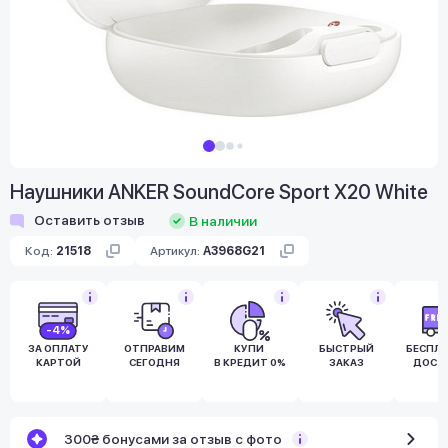
Наушники ANKER SoundCore Sport X20 White
Оставить отзыв
В наличии
Код:
21518
Артикул:
A3968G21
-4%
ЗА ОПЛАТУ
ОТПРАВИМ
КУПИ
БЫСТРЫЙ
БЕСПЛ
КАРТОЙ
СЕГОДНЯ
В КРЕДИТ 0%
ЗАКАЗ
ДОСТ
300₴ бонусами за отзыв с фото