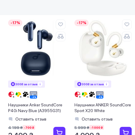
-17%
-17%
300₴ за отзыв
300₴ за отзыв
Наушники Anker SoundCore
Наушники ANKER SoundCore
P40i Navy Blue (A3955G31)
Sport X20 White
Оставить отзыв
Оставить отзыв
4 199 ₴
5 999 ₴
-700 ₴
-1 000 ₴