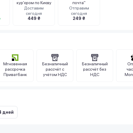
кур'єром по Києву
почта"
Доставим
Отправим
сегодня
сегодня
о
449 ₴
249 ₴
Мгновенная
Безналичный
Безналичный
Оп
рассрочка
рассчёт с
рассчёт без
ча
Приватбанк
учётом НДС
НДС
Mon
4 дней