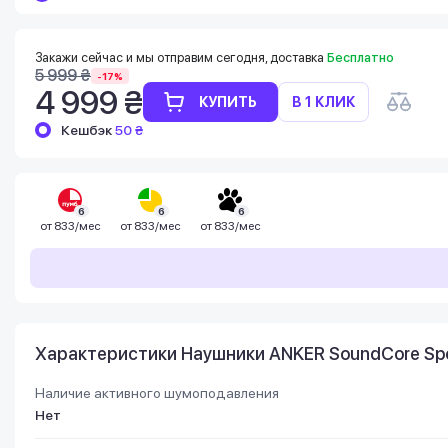
Баланс можно проверить в личном
кабинете в разделе «Мои бонусы».
Накопленными бонусами можно оплатить
Закажи сейчас и мы отправим сегодня, доставка
Бесплатно
до 99% стоимости следующей покупки:
5 999 ₴
-17%
детальнее
4 999 ₴
КУПИТЬ
В 1 КЛИК
Кешбэк
50 ₴
6
6
6
от
833/мес
от
833/мес
от
833/мес
Характеристики Наушники ANKER SoundCore Spo
Наличие активного шумоподавления
Нет