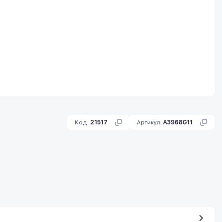
Код:
21517
Артикул:
A3968G11