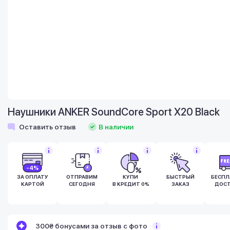
Наушники ANKER SoundCore Sport X20 Black
Оставить отзыв
В наличии
-4%
ЗА ОПЛАТУ
ОТПРАВИМ
КУПИ
БЫСТРЫЙ
БЕСПЛ
КАРТОЙ
СЕГОДНЯ
В КРЕДИТ 0%
ЗАКАЗ
ДОСТ
Бонусы становятся активными спустя 14
300₴ бонусами за отзыв с фото
дней после покупки.