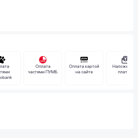
лата
Оплата
Оплата картой
Наложенны
стями
частями ПУМБ
на сайте
платеж
obank