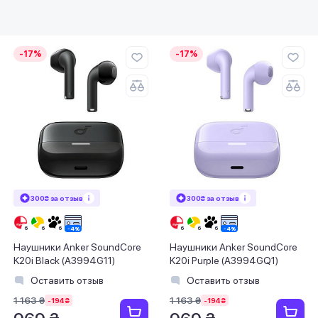
-17%
-17%
300₴ за отзыв
300₴ за отзыв
Наушники Anker SoundCore
Наушники Anker SoundCore
K20i Black (A3994G11)
K20i Purple (A3994GQ1)
Оставить отзыв
Оставить отзыв
1 163 ₴
1 163 ₴
-194 ₴
-194 ₴