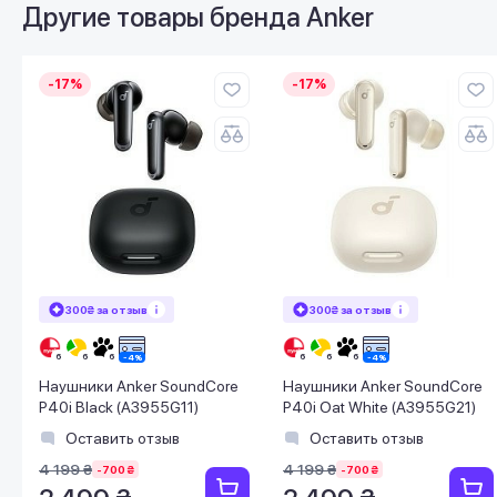
Другие товары бренда
Anker
-17%
-17%
300₴ за отзыв
300₴ за отзыв
Наушники Anker SoundCore
Наушники Anker SoundCore
P40i Black (A3955G11)
P40i Oat White (A3955G21)
Оставить отзыв
Оставить отзыв
4 199 ₴
4 199 ₴
-700 ₴
-700 ₴